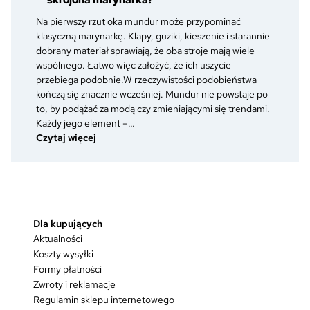
mundurowej
–
Na pierwszy rzut oka mundur może przypominać
co
klasyczną marynarkę. Klapy, guziki, kieszenie i starannie
zmienia
dobrany materiał sprawiają, że oba stroje mają wiele
się
wspólnego. Łatwo więc założyć, że ich uszycie
w
przebiega podobnie.W rzeczywistości podobieństwa
umundurowaniu
kończą się znacznie wcześniej. Mundur nie powstaje po
po
to, by podążać za modą czy zmieniającymi się trendami.
otrzymaniu
Każdy jego element –…
nowego
:
Czytaj więcej
stopnia?
Dlaczego
mundur
to
coś
więcej
Dla kupujących
niż
Aktualności
dobrze
skrojona
Koszty wysyłki
marynarka?
Formy płatności
Zwroty i reklamacje
Regulamin sklepu internetowego