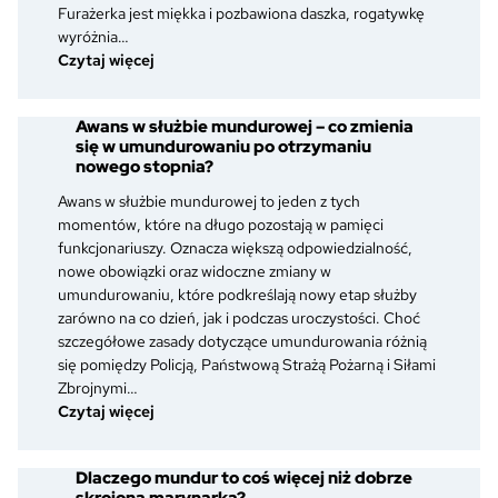
Furażerka jest miękka i pozbawiona daszka, rogatywkę
wyróżnia…
:
Czytaj więcej
Furażerka,
rogatywka
Awans w służbie mundurowej – co zmienia
i
się w umundurowaniu po otrzymaniu
czapka
nowego stopnia?
garnizonowa
–
Awans w służbie mundurowej to jeden z tych
jak
momentów, które na długo pozostają w pamięci
je
funkcjonariuszy. Oznacza większą odpowiedzialność,
rozpoznać
nowe obowiązki oraz widoczne zmiany w
i
umundurowaniu, które podkreślają nowy etap służby
czym
zarówno na co dzień, jak i podczas uroczystości. Choć
się
szczegółowe zasady dotyczące umundurowania różnią
różnią?
się pomiędzy Policją, Państwową Strażą Pożarną i Siłami
Zbrojnymi…
:
Czytaj więcej
Awans
w
Dlaczego mundur to coś więcej niż dobrze
służbie
skrojona marynarka?