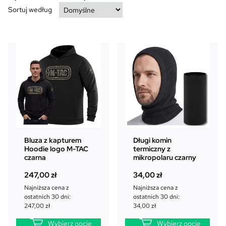
Sortuj według
Bluza z kapturem
Długi komin
Hoodie logo M-TAC
termiczny z
czarna
mikropolaru czarny
247,00
zł
34,00
zł
Najniższa cena z
Najniższa cena z
ostatnich 30 dni:
ostatnich 30 dni:
247,00
zł
34,00
zł
Wybierz opcje
Wybierz opcje