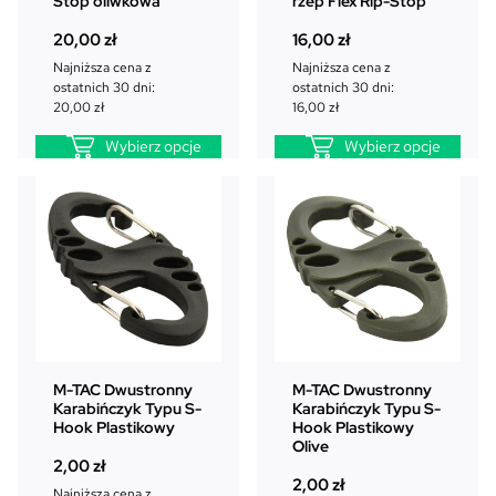
Stop oliwkowa
rzep Flex Rip-Stop
20,00
zł
16,00
zł
Najniższa cena z
Najniższa cena z
ostatnich 30 dni:
ostatnich 30 dni:
20,00
zł
16,00
zł
Wybierz opcje
Wybierz opcje
M-TAC Dwustronny
M-TAC Dwustronny
Karabińczyk Typu S-
Karabińczyk Typu S-
Hook Plastikowy
Hook Plastikowy
Olive
2,00
zł
2,00
zł
Najniższa cena z