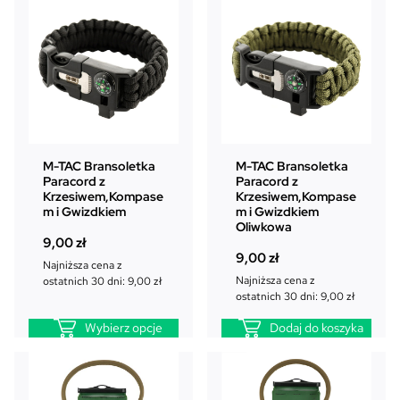
M-TAC Bransoletka
M-TAC Bransoletka
Paracord z
Paracord z
Krzesiwem,Kompase
Krzesiwem,Kompase
m i Gwizdkiem
m i Gwizdkiem
Oliwkowa
9,00
zł
9,00
zł
Najniższa cena z
Najniższa cena z
ostatnich 30 dni:
9,00
zł
ostatnich 30 dni:
9,00
zł
Wybierz opcje
Dodaj do koszyka