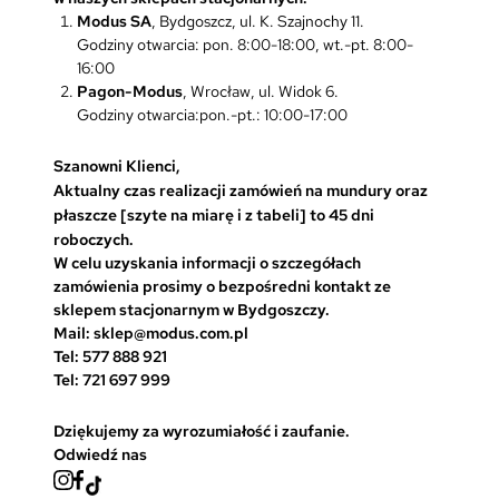
Modus SA
, Bydgoszcz, ul. K. Szajnochy 11.
Godziny otwarcia: pon. 8:00-18:00, wt.-pt. 8:00-
16:00
Pagon-Modus
, Wrocław, ul. Widok 6.
Godziny otwarcia:pon.-pt.: 10:00-17:00
Szanowni Klienci,
Aktualny czas realizacji zamówień na mundury oraz
płaszcze [szyte na miarę i z tabeli] to 45 dni
roboczych.
W celu uzyskania informacji o szczegółach
zamówienia prosimy o bezpośredni kontakt ze
sklepem stacjonarnym w Bydgoszczy.
Mail: sklep@modus.com.pl
Tel: 577 888 921
Tel: 721 697 999
Dziękujemy za wyrozumiałość i zaufanie.
Odwiedź nas