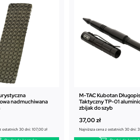
urystyczna
M-TAC Kubotan Długopi
bowa nadmuchiwana
Taktyczny TP-01 alumin
m
zbijak do szyb
37,00
zł
z ostatnich 30 dni:
107,00
zł
Najniższa cena z ostatnich 30 dni:
3