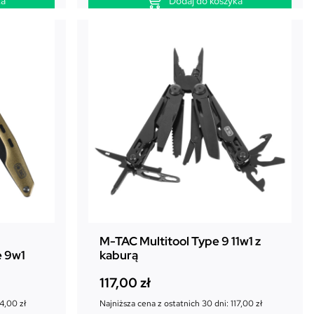
ka
Dodaj do koszyka
M-TAC Multitool Type 9 11w1 z
e 9w1
kaburą
117,00
zł
4,00
zł
Najniższa cena z ostatnich 30 dni:
117,00
zł