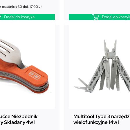
z ostatnich 30 dni:
17,00
zł
Dodaj do koszyka
Dodaj do koszy
ućce Niezbędnik
Multitool Type 3 narzędz
ny Składany 4w1
wielofunkcyjne 14w1