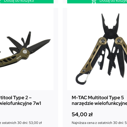
Dodaj do koszyka
Dodaj do koszy
itool Type 2 –
M-TAC Multitool Type 5
wielofunkcyjne 7w1
narzędzie wielofunkcyjn
54,00
zł
z ostatnich 30 dni:
53,00
zł
Najniższa cena z ostatnich 30 dni:
5