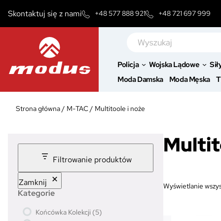
Przejdź
Skontaktuj się z nami
+48 577 888 921
+48 721 697 999
do
treści
Szukaj
Policja
Wojska Lądowe
Sił
Moda Damska
Moda Męska
T
Strona główna
/
M-TAC
/
Multitoole i noże
Multit
Filtrowanie produktów
Zamknij
Wyświetlanie wszys
Kategorie
5
Końcówka Kolekcji
5
p