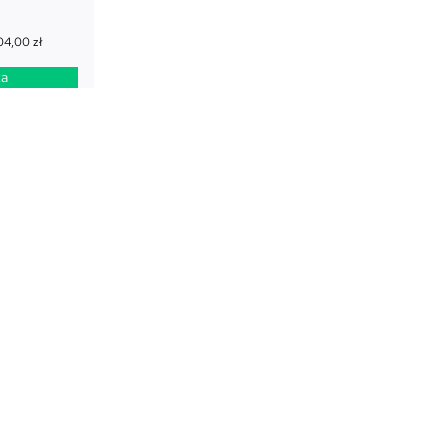
04,00
zł
ka