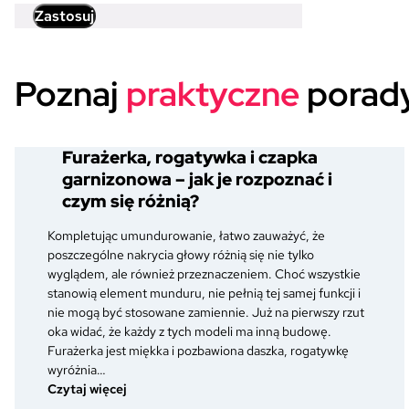
Zastosuj
Poznaj
praktyczne
porady
Furażerka, rogatywka i czapka
garnizonowa – jak je rozpoznać i
czym się różnią?
Kompletując umundurowanie, łatwo zauważyć, że
poszczególne nakrycia głowy różnią się nie tylko
wyglądem, ale również przeznaczeniem. Choć wszystkie
stanowią element munduru, nie pełnią tej samej funkcji i
nie mogą być stosowane zamiennie. Już na pierwszy rzut
oka widać, że każdy z tych modeli ma inną budowę.
Furażerka jest miękka i pozbawiona daszka, rogatywkę
wyróżnia…
:
Czytaj więcej
Furażerka,