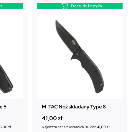
ka
Dodaj do koszyka
e 5
M-TAC Nóż składany Type 8
41,00
zł
6,00
zł
Najniższa cena z ostatnich 30 dni:
41,00
zł