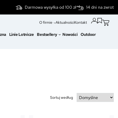
Darmowa wysyłka od 100 zł*
14 dni na zwrot
O firmie
Aktualności
Kontakt
czna
Linie Lotnicze
Bestsellery
Nowości
Outdoor
Sortuj według