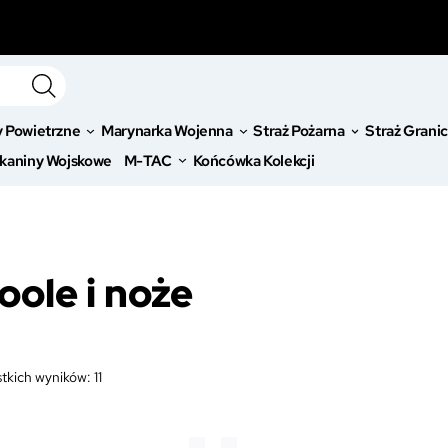
y Powietrzne
Marynarka Wojenna
Straż Pożarna
Straż Grani
kaniny Wojskowe
M-TAC
Końcówka Kolekcji
oole i noże
tkich wyników: 11