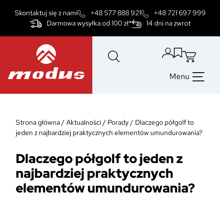
Przejdź
Skontaktuj się z nami
+48 577 888 921
+48 721 697 999
do
Darmowa wysyłka od 100 zł*
14 dni na zwrot
treści
Menu
Strona główna
/
Aktualności
/
Porady
/
Dlaczego półgolf to
jeden z najbardziej praktycznych elementów umundurowania?
Dlaczego półgolf to jeden z
najbardziej praktycznych
elementów umundurowania?