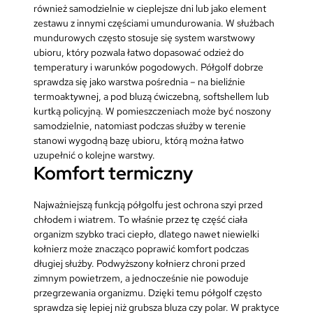
również samodzielnie w cieplejsze dni lub jako element
zestawu z innymi częściami umundurowania. W służbach
mundurowych często stosuje się system warstwowy
ubioru, który pozwala łatwo dopasować odzież do
temperatury i warunków pogodowych. Półgolf dobrze
sprawdza się jako warstwa pośrednia – na bieliźnie
termoaktywnej, a pod bluzą ćwiczebną, softshellem lub
kurtką policyjną. W pomieszczeniach może być noszony
samodzielnie, natomiast podczas służby w terenie
stanowi wygodną bazę ubioru, którą można łatwo
uzupełnić o kolejne warstwy.
Komfort termiczny
Najważniejszą funkcją półgolfu jest ochrona szyi przed
chłodem i wiatrem. To właśnie przez tę część ciała
organizm szybko traci ciepło, dlatego nawet niewielki
kołnierz może znacząco poprawić komfort podczas
długiej służby. Podwyższony kołnierz chroni przed
zimnym powietrzem, a jednocześnie nie powoduje
przegrzewania organizmu. Dzięki temu półgolf często
sprawdza się lepiej niż grubsza bluza czy polar. W praktyce