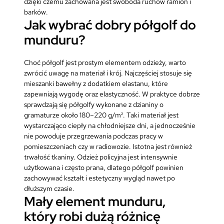
dzięki czemu zachowana jest swoboda ruchów ramion i
barków.
Jak wybrać dobry półgolf do
munduru?
Choć półgolf jest prostym elementem odzieży, warto
zwrócić uwagę na materiał i krój. Najczęściej stosuje się
mieszanki bawełny z dodatkiem elastanu, które
zapewniają wygodę oraz elastyczność. W praktyce dobrze
sprawdzają się półgolfy wykonane z dzianiny o
gramaturze około 180–220 g/m². Taki materiał jest
wystarczająco ciepły na chłodniejsze dni, a jednocześnie
nie powoduje przegrzewania podczas pracy w
pomieszczeniach czy w radiowozie. Istotna jest również
trwałość tkaniny. Odzież policyjna jest intensywnie
użytkowana i często prana, dlatego półgolf powinien
zachowywać kształt i estetyczny wygląd nawet po
dłuższym czasie.
Mały element munduru,
który robi dużą różnicę