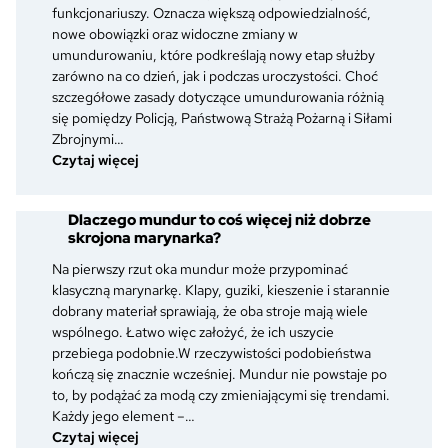
je
funkcjonariuszy. Oznacza większą odpowiedzialność,
rozpoznać
nowe obowiązki oraz widoczne zmiany w
i
umundurowaniu, które podkreślają nowy etap służby
czym
zarówno na co dzień, jak i podczas uroczystości. Choć
się
szczegółowe zasady dotyczące umundurowania różnią
różnią?
się pomiędzy Policją, Państwową Strażą Pożarną i Siłami
Zbrojnymi…
:
Czytaj więcej
Awans
w
Dlaczego mundur to coś więcej niż dobrze
służbie
skrojona marynarka?
mundurowej
–
Na pierwszy rzut oka mundur może przypominać
co
klasyczną marynarkę. Klapy, guziki, kieszenie i starannie
zmienia
dobrany materiał sprawiają, że oba stroje mają wiele
się
wspólnego. Łatwo więc założyć, że ich uszycie
w
przebiega podobnie.W rzeczywistości podobieństwa
umundurowaniu
kończą się znacznie wcześniej. Mundur nie powstaje po
po
to, by podążać za modą czy zmieniającymi się trendami.
otrzymaniu
Każdy jego element –…
nowego
:
Czytaj więcej