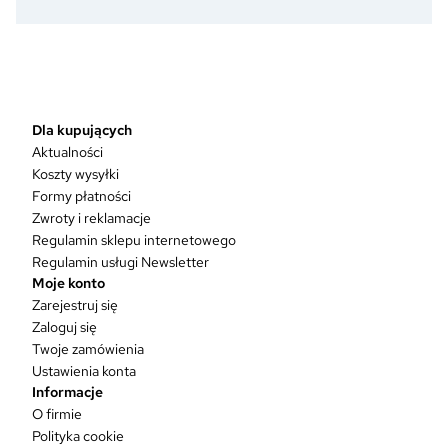
stopnia?
Dlaczego
mundur
to
coś
więcej
niż
Dla kupujących
dobrze
Aktualności
skrojona
Koszty wysyłki
marynarka?
Formy płatności
Zwroty i reklamacje
Regulamin sklepu internetowego
Regulamin usługi Newsletter
Moje konto
Zarejestruj się
Zaloguj się
Twoje zamówienia
Ustawienia konta
Informacje
O firmie
Polityka cookie