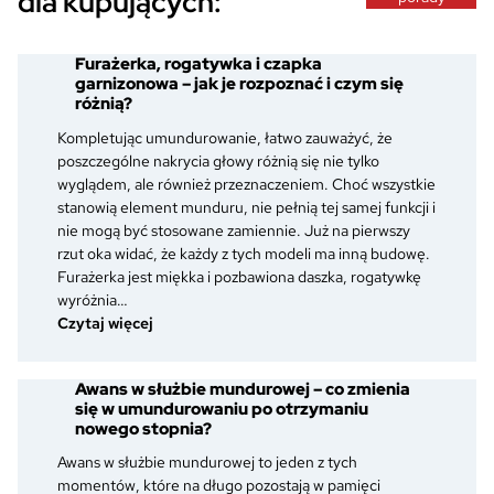
dla kupujących:
Furażerka, rogatywka i czapka
garnizonowa – jak je rozpoznać i czym się
różnią?
Kompletując umundurowanie, łatwo zauważyć, że
poszczególne nakrycia głowy różnią się nie tylko
wyglądem, ale również przeznaczeniem. Choć wszystkie
stanowią element munduru, nie pełnią tej samej funkcji i
nie mogą być stosowane zamiennie. Już na pierwszy
rzut oka widać, że każdy z tych modeli ma inną budowę.
Furażerka jest miękka i pozbawiona daszka, rogatywkę
wyróżnia…
:
Czytaj więcej
Furażerka,
rogatywka
Awans w służbie mundurowej – co zmienia
i
się w umundurowaniu po otrzymaniu
czapka
nowego stopnia?
garnizonowa
–
Awans w służbie mundurowej to jeden z tych
jak
momentów, które na długo pozostają w pamięci