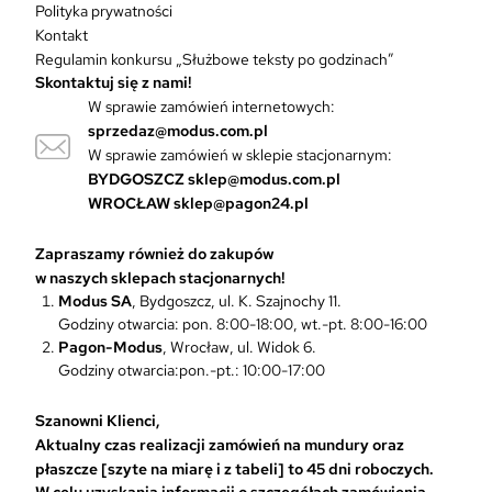
Polityka prywatności
Kontakt
Regulamin konkursu „Służbowe teksty po godzinach”
Skontaktuj się z nami!
W sprawie zamówień internetowych:
sprzedaz@modus.com.pl
W sprawie zamówień w sklepie stacjonarnym:
BYDGOSZCZ
sklep@modus.com.pl
WROCŁAW
sklep@pagon24.pl
Zapraszamy również do zakupów
w naszych sklepach stacjonarnych!
Modus SA
, Bydgoszcz, ul. K. Szajnochy 11.
Godziny otwarcia: pon. 8:00-18:00, wt.-pt. 8:00-16:00
Pagon-Modus
, Wrocław, ul. Widok 6.
Godziny otwarcia:pon.-pt.: 10:00-17:00
Szanowni Klienci,
Aktualny czas realizacji zamówień na mundury oraz
płaszcze [szyte na miarę i z tabeli] to 45 dni roboczych.
W celu uzyskania informacji o szczegółach zamówienia