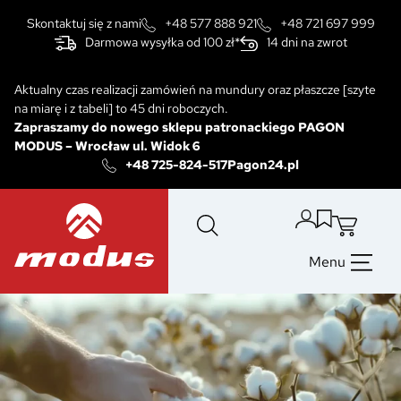
Przejdź
Skontaktuj się z nami
+48 577 888 921
+48 721 697 999
do
Darmowa wysyłka od 100 zł*
14 dni na zwrot
treści
Aktualny czas realizacji zamówień na mundury oraz płaszcze [szyte
na miarę i z tabeli] to 45 dni roboczych.
Zapraszamy do nowego sklepu patronackiego PAGON
MODUS
–
Wrocław ul. Widok 6
+48 725-824-517
Pagon24.pl
Menu