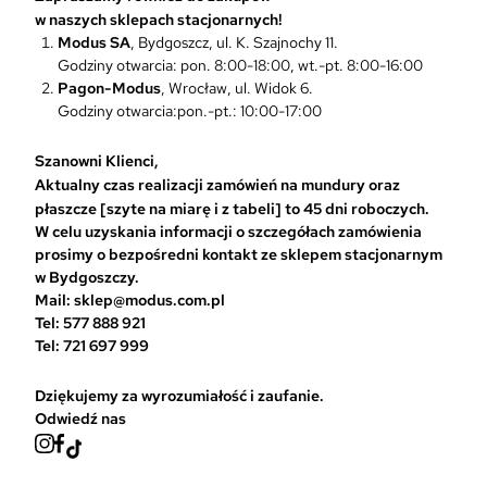
w naszych sklepach stacjonarnych!
Modus SA
, Bydgoszcz, ul. K. Szajnochy 11.
Godziny otwarcia: pon. 8:00-18:00, wt.-pt. 8:00-16:00
Pagon-Modus
, Wrocław, ul. Widok 6.
Godziny otwarcia:pon.-pt.: 10:00-17:00
Szanowni Klienci,
Aktualny czas realizacji zamówień na mundury oraz
płaszcze [szyte na miarę i z tabeli] to 45 dni roboczych.
W celu uzyskania informacji o szczegółach zamówienia
prosimy o bezpośredni kontakt ze sklepem stacjonarnym
w Bydgoszczy.
Mail: sklep@modus.com.pl
Tel: 577 888 921
Tel: 721 697 999
Dziękujemy za wyrozumiałość i zaufanie.
Odwiedź nas