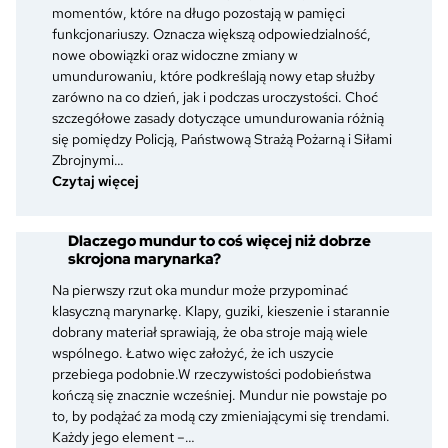
jak
momentów, które na długo pozostają w pamięci
je
funkcjonariuszy. Oznacza większą odpowiedzialność,
rozpoznać
nowe obowiązki oraz widoczne zmiany w
i
umundurowaniu, które podkreślają nowy etap służby
czym
zarówno na co dzień, jak i podczas uroczystości. Choć
się
szczegółowe zasady dotyczące umundurowania różnią
różnią?
się pomiędzy Policją, Państwową Strażą Pożarną i Siłami
Zbrojnymi…
:
Czytaj więcej
Awans
w
Dlaczego mundur to coś więcej niż dobrze
służbie
skrojona marynarka?
mundurowej
–
Na pierwszy rzut oka mundur może przypominać
co
klasyczną marynarkę. Klapy, guziki, kieszenie i starannie
zmienia
dobrany materiał sprawiają, że oba stroje mają wiele
się
wspólnego. Łatwo więc założyć, że ich uszycie
w
przebiega podobnie.W rzeczywistości podobieństwa
umundurowaniu
kończą się znacznie wcześniej. Mundur nie powstaje po
po
to, by podążać za modą czy zmieniającymi się trendami.
otrzymaniu
Każdy jego element –…