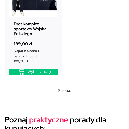
w
y
y
n
n
o
o
s
Dres komplet
sportowy Wojska
s
i
Polskiego
i
:
ł
9
199,00
zł
a
3
Najniższa cena z
:
,
ostatnich 30 dni:
1
0
199,00
zł
1
0
5
Wybierz opcje
,
z
0
ł
0
.
Strona:
z
ł
.
Poznaj
praktyczne
porady dla
kupujących: