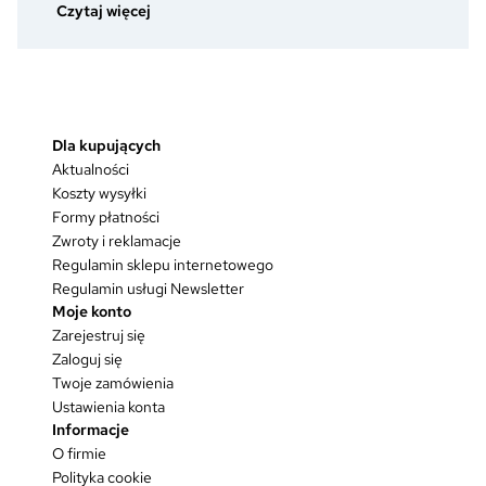
nowego
:
Czytaj więcej
stopnia?
Dlaczego
mundur
to
coś
więcej
Dla kupujących
niż
Aktualności
dobrze
skrojona
Koszty wysyłki
marynarka?
Formy płatności
Zwroty i reklamacje
Regulamin sklepu internetowego
Regulamin usługi Newsletter
Moje konto
Zarejestruj się
Zaloguj się
Twoje zamówienia
Ustawienia konta
Informacje
O firmie
Polityka cookie