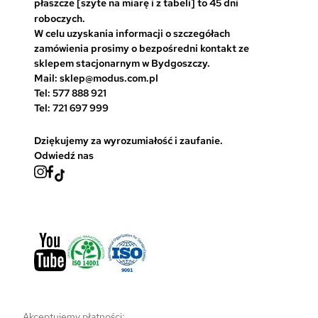
płaszcze [szyte na miarę i z tabeli] to 45 dni
roboczych.
W celu uzyskania informacji o szczegółach
zamówienia prosimy o bezpośredni kontakt ze
sklepem stacjonarnym w Bydgoszczy.
Mail: sklep@modus.com.pl
Tel: 577 888 921
Tel: 721 697 999
Dziękujemy za wyrozumiałość i zaufanie.
Odwiedź nas
Akceptujemy płatności: