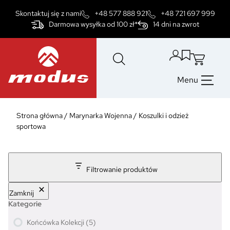
Przejdź
Skontaktuj się z nami
+48 577 888 921
+48 721 697 999
do
Darmowa wysyłka od 100 zł*
14 dni na zwrot
treści
Menu
Strona główna
/
Marynarka Wojenna
/
Koszulki i odzież
sportowa
Filtrowanie produktów
Zamknij
Kategorie
5
Końcówka Kolekcji
5