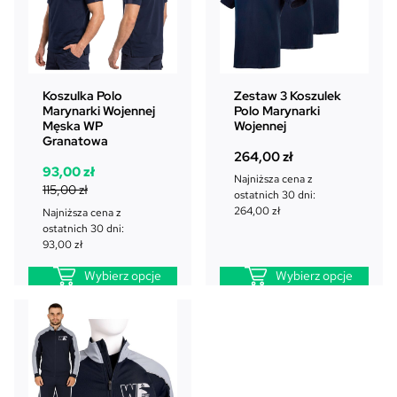
u
k
t
w
p
Koszulka Polo
Zestaw 3 Koszulek
r
Marynarki Wojennej
Polo Marynarki
o
Męska WP
Wojennej
Granatowa
m
264,00
zł
o
P
A
93,00
zł
c
Najniższa cena z
i
k
115,00
zł
ostatnich 30 dni:
j
e
t
264,00
zł
Najniższa cena z
i
r
u
ostatnich 30 dni:
w
a
93,00
zł
o
l
Wybierz opcje
Wybierz opcje
t
n
n
a
a
c
c
e
e
n
n
a
a
w