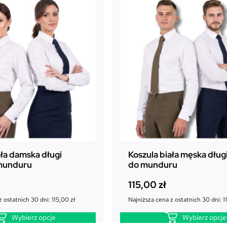
ała damska długi
Koszula biała męska dług
munduru
do munduru
115,00
zł
z ostatnich 30 dni:
115,00
zł
Najniższa cena z ostatnich 30 dni:
1
Wybierz opcje
Wybierz opcje