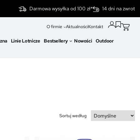
Darmowa wysyłka od 100 zł*
14 dni na zwrot
O firmie
Aktualności
Kontakt
czna
Linie Lotnicze
Bestsellery
Nowości
Outdoor
Sortuj według