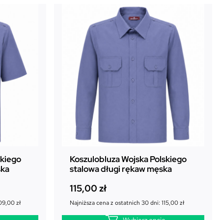
skiego
Koszulobluza Wojska Polskiego
ska
stalowa długi rękaw męska
115,00
zł
09,00
zł
Najniższa cena z ostatnich 30 dni:
115,00
zł
Wybierz opcje