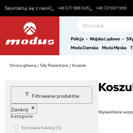
Przejdź
Skontaktuj się z nami
+48 577 888 921
+48 721 697 999
do
treści
Szukaj
Policja
Wojska Lądowe
Sił
Moda Damska
Moda Męska
T
Strona główna
/
Siły Powietrzne
/
Koszule
Koszu
Filtrowanie produktów
Zamknij
Wyświetlanie wszys
Kategorie
5
Końcówka Kolekcji
5
p