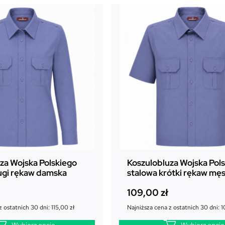
za Wojska Polskiego
Koszulobluza Wojska Pol
ugi rękaw damska
stalowa krótki rękaw mę
109,00
zł
z ostatnich 30 dni:
115,00
zł
Najniższa cena z ostatnich 30 dni:
1
Wybierz opcje
Wybierz opcje