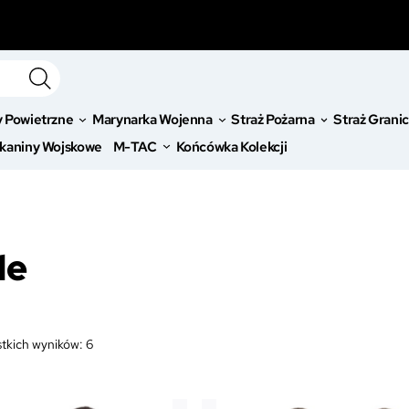
y Powietrzne
Marynarka Wojenna
Straż Pożarna
Straż Grani
kaniny Wojskowe
M-TAC
Końcówka Kolekcji
le
tkich wyników: 6