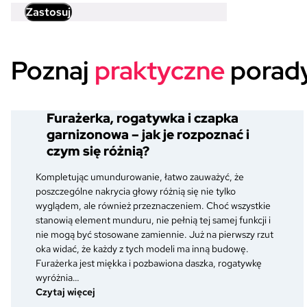
Zastosuj
Poznaj
praktyczne
porady
Furażerka, rogatywka i czapka
garnizonowa – jak je rozpoznać i
czym się różnią?
Kompletując umundurowanie, łatwo zauważyć, że
poszczególne nakrycia głowy różnią się nie tylko
wyglądem, ale również przeznaczeniem. Choć wszystkie
stanowią element munduru, nie pełnią tej samej funkcji i
nie mogą być stosowane zamiennie. Już na pierwszy rzut
oka widać, że każdy z tych modeli ma inną budowę.
Furażerka jest miękka i pozbawiona daszka, rogatywkę
wyróżnia…
:
Czytaj więcej
Furażerka,