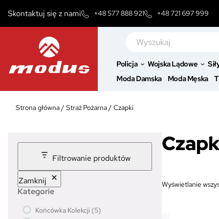
Przejdź
Skontaktuj się z nami
+48 577 888 921
+48 721 697 999
do
treści
Szukaj
Policja
Wojska Lądowe
Sił
Moda Damska
Moda Męska
T
Strona główna
/
Straż Pożarna
/
Czapki
Czapk
Filtrowanie produktów
Zamknij
Wyświetlanie wszys
Kategorie
5
Końcówka Kolekcji
5
p