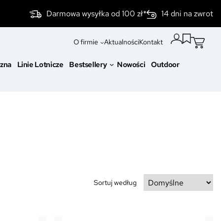
Darmowa wysyłka od 100 zł*
14 dni na zwrot
O firmie
Aktualności
Kontakt
czna
Linie Lotnicze
Bestsellery
Nowości
Outdoor
Sortuj według