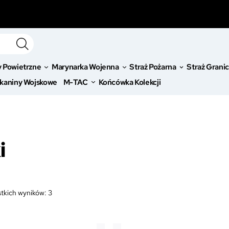
y Powietrzne
Marynarka Wojenna
Straż Pożarna
Straż Grani
kaniny Wojskowe
M-TAC
Końcówka Kolekcji
i
tkich wyników: 3