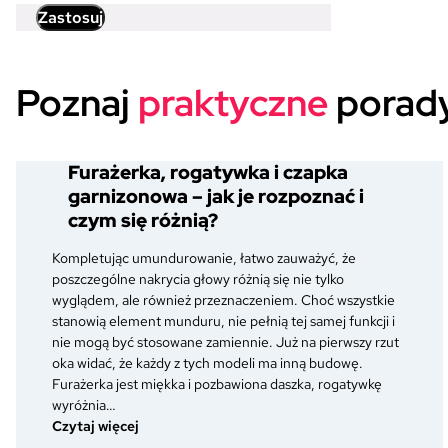
Zastosuj
Poznaj
praktyczne
porady
Furażerka, rogatywka i czapka
garnizonowa – jak je rozpoznać i
czym się różnią?
Kompletując umundurowanie, łatwo zauważyć, że
poszczególne nakrycia głowy różnią się nie tylko
wyglądem, ale również przeznaczeniem. Choć wszystkie
stanowią element munduru, nie pełnią tej samej funkcji i
nie mogą być stosowane zamiennie. Już na pierwszy rzut
oka widać, że każdy z tych modeli ma inną budowę.
Furażerka jest miękka i pozbawiona daszka, rogatywkę
wyróżnia…
:
Czytaj więcej
Furażerka,