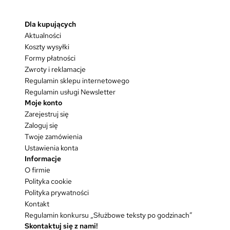
coś
więcej
Dla kupujących
niż
Aktualności
dobrze
skrojona
Koszty wysyłki
marynarka?
Formy płatności
Zwroty i reklamacje
Regulamin sklepu internetowego
Regulamin usługi Newsletter
Moje konto
Zarejestruj się
Zaloguj się
Twoje zamówienia
Ustawienia konta
Informacje
O firmie
Polityka cookie
Polityka prywatności
Kontakt
Regulamin konkursu „Służbowe teksty po godzinach”
Skontaktuj się z nami!