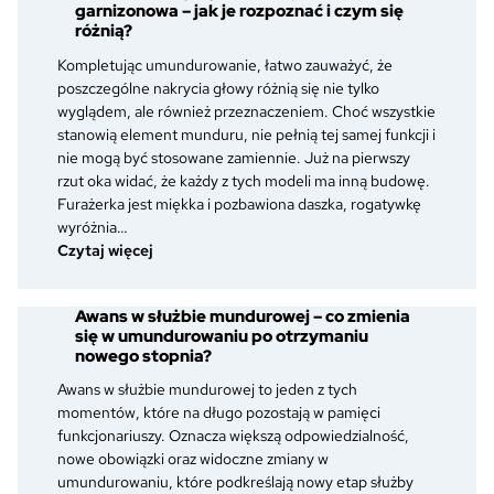
garnizonowa – jak je rozpoznać i czym się
różnią?
Kompletując umundurowanie, łatwo zauważyć, że
poszczególne nakrycia głowy różnią się nie tylko
wyglądem, ale również przeznaczeniem. Choć wszystkie
stanowią element munduru, nie pełnią tej samej funkcji i
nie mogą być stosowane zamiennie. Już na pierwszy
rzut oka widać, że każdy z tych modeli ma inną budowę.
Furażerka jest miękka i pozbawiona daszka, rogatywkę
wyróżnia…
:
Czytaj więcej
Furażerka,
rogatywka
Awans w służbie mundurowej – co zmienia
i
się w umundurowaniu po otrzymaniu
czapka
nowego stopnia?
garnizonowa
–
Awans w służbie mundurowej to jeden z tych
jak
momentów, które na długo pozostają w pamięci
je
funkcjonariuszy. Oznacza większą odpowiedzialność,
rozpoznać
nowe obowiązki oraz widoczne zmiany w
i
umundurowaniu, które podkreślają nowy etap służby