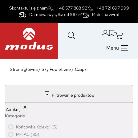
Przejdź
Skontaktuj się z nami
+48 577 888 921
+48 721 697 999
do
Darmowa wysyłka od 100 zł*
14 dni na zwrot
treści
Menu
Strona główna
/
Siły Powietrzne
/
Czapki
Filtrowanie produktów
Zamknij
Kategorie
5
Końcówka Kolekcji
5
p
8
M-TAC
80