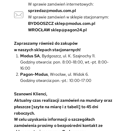
W sprawie zamówień internetowych:
sprzedaz@modus.com.pl
W sprawie zamówień w sklepie stacjonarnym:
BYDGOSZCZ
sklep@modus.com.pl
WROCŁAW
sklep@pagon24.pl
Zapraszamy również do zakupów
w naszych sklepach stacjonarnych!
Modus SA
, Bydgoszcz, ul. K. Szajnochy 11.
Godziny otwarcia: pon. 8:00-18:00, wt.-pt. 8:00-
16:00
Pagon-Modus
, Wrocław, ul. Widok 6.
Godziny otwarcia:pon.-pt.: 10:00-17:00
Szanowni Klienci,
Aktualny czas realizacji zamówień na mundury oraz
płaszcze [szyte na miarę i z tabeli] to 45 dni
roboczych.
W celu uzyskania informacji o szczegółach
zamówienia prosimy o bezpośredni kontakt ze