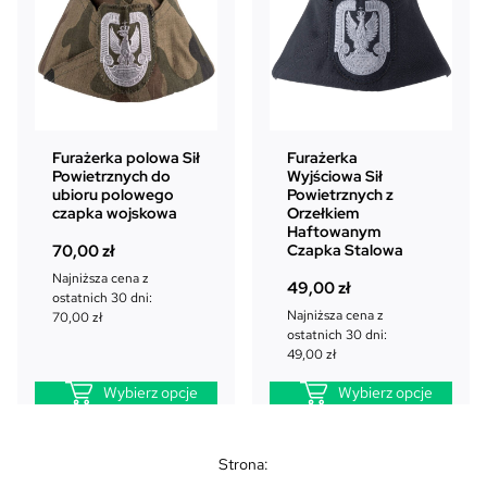
Furażerka polowa Sił
Furażerka
Powietrznych do
Wyjściowa Sił
ubioru polowego
Powietrznych z
czapka wojskowa
Orzełkiem
Haftowanym
Czapka Stalowa
70,00
zł
Najniższa cena z
49,00
zł
ostatnich 30 dni:
Najniższa cena z
70,00
zł
ostatnich 30 dni:
49,00
zł
Wybierz opcje
Wybierz opcje
Strona: