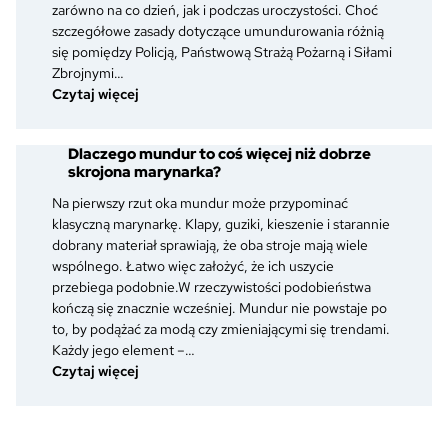
czym
zarówno na co dzień, jak i podczas uroczystości. Choć
się
szczegółowe zasady dotyczące umundurowania różnią
różnią?
się pomiędzy Policją, Państwową Strażą Pożarną i Siłami
Zbrojnymi…
:
Czytaj więcej
Awans
w
Dlaczego mundur to coś więcej niż dobrze
służbie
skrojona marynarka?
mundurowej
–
Na pierwszy rzut oka mundur może przypominać
co
klasyczną marynarkę. Klapy, guziki, kieszenie i starannie
zmienia
dobrany materiał sprawiają, że oba stroje mają wiele
się
wspólnego. Łatwo więc założyć, że ich uszycie
w
przebiega podobnie.W rzeczywistości podobieństwa
umundurowaniu
kończą się znacznie wcześniej. Mundur nie powstaje po
po
to, by podążać za modą czy zmieniającymi się trendami.
otrzymaniu
Każdy jego element –…
nowego
:
Czytaj więcej
stopnia?
Dlaczego
mundur
to