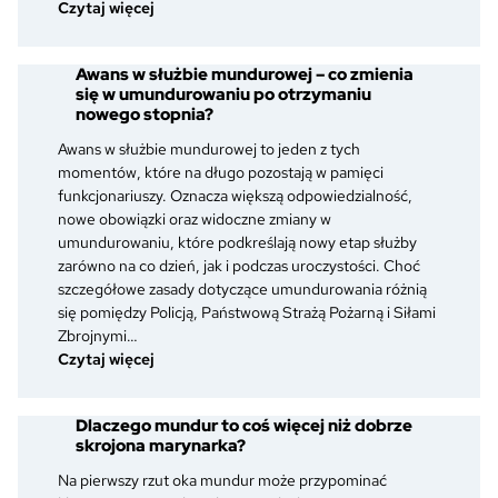
:
Czytaj więcej
Furażerka,
rogatywka
Awans w służbie mundurowej – co zmienia
i
się w umundurowaniu po otrzymaniu
czapka
nowego stopnia?
garnizonowa
–
Awans w służbie mundurowej to jeden z tych
jak
momentów, które na długo pozostają w pamięci
je
funkcjonariuszy. Oznacza większą odpowiedzialność,
rozpoznać
nowe obowiązki oraz widoczne zmiany w
i
umundurowaniu, które podkreślają nowy etap służby
czym
zarówno na co dzień, jak i podczas uroczystości. Choć
się
szczegółowe zasady dotyczące umundurowania różnią
różnią?
się pomiędzy Policją, Państwową Strażą Pożarną i Siłami
Zbrojnymi…
:
Czytaj więcej
Awans
w
Dlaczego mundur to coś więcej niż dobrze
służbie
skrojona marynarka?
mundurowej
–
Na pierwszy rzut oka mundur może przypominać
co