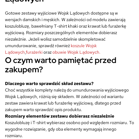
8
0
8
0
,
7
0
Gotowe zestawy wyjściowe Wojsk Lądowych dostępne są w
0
z
,
wersjach damskich i męskich. W zależności od modelu zawierają
0
ł
0
z
koszulobluzę, bawełniany T-shirt khaki oraz krawat lub furażerkę
.
0
ł
wyjściową. Rozmiary poszczególnych elementów dobierasz
z
.
niezależnie. Jeżeli wolisz samodzielnie skompletować
ł
z
umundurowanie, sprawdź również
koszu
le
Wojsk
.
ł
Lą
dowych
,
furażerki
oraz
obuwie Wojsk Lądowych.
.
O czym warto pamiętać przed
zakupem?
Dlaczego warto sprawdzić skład zestawu?
Choć wszystkie komplety należą do umundurowania wyjściowego
Wojsk Lądowych, różnią się składem. W zależności od wariantu
zestaw zawiera krawat lub furażerkę wyjściową, dlatego przed
zakupem warto sprawdzić opis produktu.
Rozmiary elementów zestawu dobierasz niezależnie
Koszulobluzę i T-shirt wybierasz osobno pod względem rozmiaru. To
wygodne rozwiązanie, gdy oba elementy wymagają innego
rozmiaru.