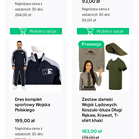
93,00
zł
Najniższa cena z
a
4
Najniższa cena z
ostatnich 30 dni:
:
,
ostatnich 30 dni:
264,00
zł
3
9
93,00
zł
5
9
,
Wybierz opcje
Wybierz opcje
7
z
P
0
ł
Promocja
r
.
o
z
d
ł
u
.
k
t
w
p
Dres komplet
Zestaw damski
r
sportowy Wojska
Wojsk Lądowych:
o
Polskiego
Koszulo-bluza Długi
Rękaw, Krawat, T-
m
shirt khaki
199,00
zł
o
c
Najniższa cena z
P
A
163,00
zł
ostatnich 30 dni:
j
i
k
178,00
zł