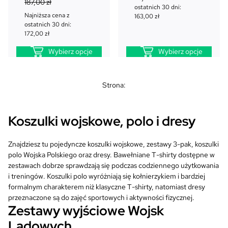
i
i
i
k
187,00
zł
7
0
r
u
ostatnich 30 dni:
e
t
8
0
Najniższa cena z
w
a
163,00
zł
r
u
ostatnich 30 dni:
,
o
l
w
a
172,00
zł
0
z
t
n
o
l
0
ł
n
a
Wybierz opcje
Wybierz opcje
t
n
.
a
c
n
a
z
c
e
a
c
ł
e
n
Strona:
c
e
.
n
a
e
n
a
w
n
a
w
y
Koszulki wojskowe, polo i dresy
a
w
y
n
w
y
n
o
y
n
Znajdziesz tu pojedyncze koszulki wojskowe, zestawy 3-pak, koszulki
o
s
n
o
polo Wojska Polskiego oraz dresy. Bawełniane T-shirty dostępne w
s
i
o
s
zestawach dobrze sprawdzają się podczas codziennego użytkowania
i
:
s
i
i treningów. Koszulki polo wyróżniają się kołnierzykiem i bardziej
ł
1
i
:
formalnym charakterem niż klasyczne T-shirty, natomiast dresy
a
6
ł
1
przeznaczone są do zajęć sportowych i aktywności fizycznej.
:
3
a
7
Zestawy wyjściowe Wojsk
1
,
:
2
7
0
Lądowych
1
,