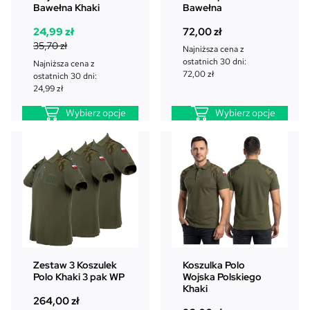
o
Bawełna Khaki
Bawełna
m
P
A
24,99
zł
72,00
zł
o
i
k
35,70
zł
c
Najniższa cena z
e
t
ostatnich 30 dni:
j
Najniższa cena z
r
u
72,00
zł
ostatnich 30 dni:
i
w
a
24,99
zł
o
l
Wybierz opcje
Wybierz opcje
t
n
n
a
a
c
c
e
e
n
n
a
a
w
w
y
y
n
n
o
o
s
Zestaw 3 Koszulek
Koszulka Polo
Polo Khaki 3 pak WP
Wojska Polskiego
s
i
Khaki
i
:
264,00
zł
ł
2