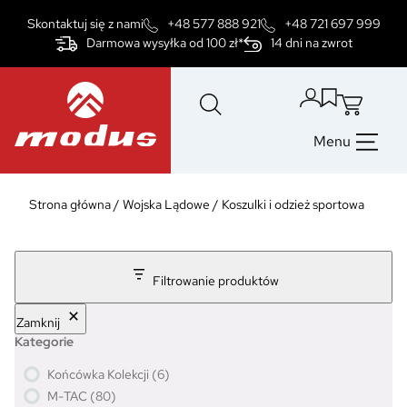
Przejdź
Skontaktuj się z nami
+48 577 888 921
+48 721 697 999
do
Darmowa wysyłka od 100 zł*
14 dni na zwrot
treści
Menu
Strona główna
/
Wojska Lądowe
/
Koszulki i odzież sportowa
Filtrowanie produktów
Zamknij
Kategorie
6
Końcówka Kolekcji
6
p
8
M-TAC
80