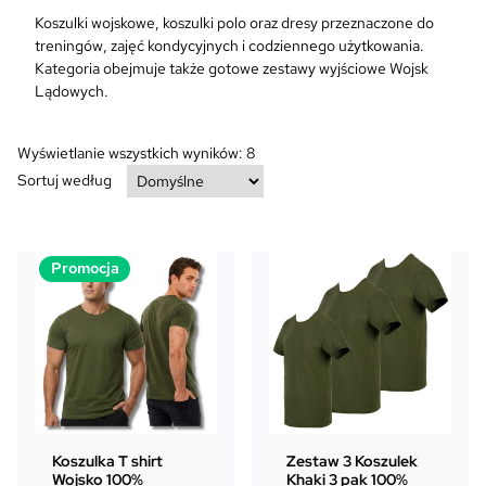
Koszulki wojskowe, koszulki polo oraz dresy przeznaczone do
treningów, zajęć kondycyjnych i codziennego użytkowania.
Kategoria obejmuje także gotowe zestawy wyjściowe Wojsk
Lądowych.
Wyświetlanie wszystkich wyników: 8
Sortuj według
P
Promocja
r
o
d
u
k
t
w
p
Koszulka T shirt
Zestaw 3 Koszulek
r
Wojsko 100%
Khaki 3 pak 100%