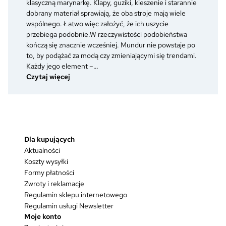
klasyczną marynarkę. Klapy, guziki, kieszenie i starannie
zmienia
dobrany materiał sprawiają, że oba stroje mają wiele
się
wspólnego. Łatwo więc założyć, że ich uszycie
w
przebiega podobnie.W rzeczywistości podobieństwa
umundurowaniu
kończą się znacznie wcześniej. Mundur nie powstaje po
po
to, by podążać za modą czy zmieniającymi się trendami.
otrzymaniu
Każdy jego element –…
nowego
:
Czytaj więcej
stopnia?
Dlaczego
mundur
to
coś
więcej
Dla kupujących
niż
dobrze
Aktualności
skrojona
Koszty wysyłki
marynarka?
Formy płatności
Zwroty i reklamacje
Regulamin sklepu internetowego
Regulamin usługi Newsletter
Moje konto