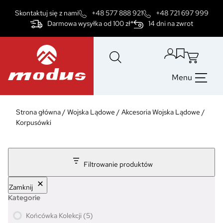
Przejdź
Skontaktuj się z nami
+48 577 888 921
+48 721 697 999
do
Darmowa wysyłka od 100 zł*
14 dni na zwrot
treści
Menu
Strona główna
/
Wojska Lądowe
/
Akcesoria Wojska Lądowe
/
Korpusówki
Filtrowanie produktów
Zamknij
Kategorie
5
Końcówka Kolekcji
5