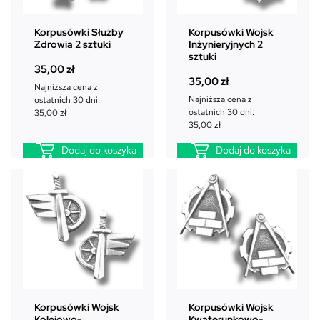
Korpusówki Służby
Korpusówki Wojsk
Zdrowia 2 sztuki
Inżynieryjnych 2
sztuki
35,00
zł
35,00
zł
Najniższa cena z
Najniższa cena z
ostatnich 30 dni:
ostatnich 30 dni:
35,00
zł
35,00
zł
Dodaj do koszyka
Dodaj do koszyka
Korpusówki Wojsk
Korpusówki Wojsk
Kolejowo-
Kwaterunkowo-