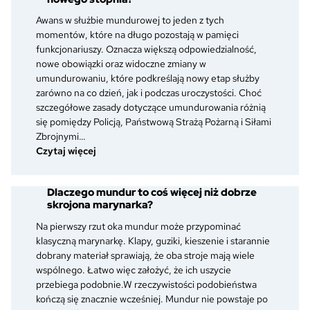
garnizonowa
–
Awans w służbie mundurowej to jeden z tych
jak
momentów, które na długo pozostają w pamięci
je
funkcjonariuszy. Oznacza większą odpowiedzialność,
rozpoznać
nowe obowiązki oraz widoczne zmiany w
i
umundurowaniu, które podkreślają nowy etap służby
czym
zarówno na co dzień, jak i podczas uroczystości. Choć
się
szczegółowe zasady dotyczące umundurowania różnią
różnią?
się pomiędzy Policją, Państwową Strażą Pożarną i Siłami
Zbrojnymi…
:
Czytaj więcej
Awans
w
Dlaczego mundur to coś więcej niż dobrze
służbie
skrojona marynarka?
mundurowej
–
Na pierwszy rzut oka mundur może przypominać
co
klasyczną marynarkę. Klapy, guziki, kieszenie i starannie
zmienia
dobrany materiał sprawiają, że oba stroje mają wiele
się
wspólnego. Łatwo więc założyć, że ich uszycie
w
przebiega podobnie.W rzeczywistości podobieństwa
umundurowaniu
kończą się znacznie wcześniej. Mundur nie powstaje po