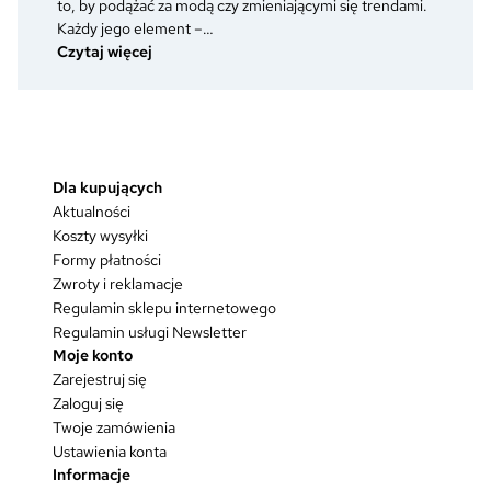
po
to, by podążać za modą czy zmieniającymi się trendami.
otrzymaniu
Każdy jego element –…
nowego
:
Czytaj więcej
stopnia?
Dlaczego
mundur
to
coś
więcej
Dla kupujących
niż
Aktualności
dobrze
skrojona
Koszty wysyłki
marynarka?
Formy płatności
Zwroty i reklamacje
Regulamin sklepu internetowego
Regulamin usługi Newsletter
Moje konto
Zarejestruj się
Zaloguj się
Twoje zamówienia
Ustawienia konta
Informacje