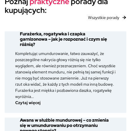
Poznaj
praktyczne
porady dla
kupujących:
Wszystkie porady
Furażerka, rogatywka i czapka
garnizonowa – jak je rozpoznać i czym się
różnią?
Kompletując umundurowanie, łatwo zauważyć, że
poszczególne nakrycia głowy różnią się nie tylko
wyglądem, ale również przeznaczeniem. Choć wszystkie
stanowią element munduru, nie pełnią tej samej funkcji i
nie mogą być stosowane zamiennie. Już na pierwszy
rzut oka widać, że każdy z tych modeli ma inną budowę.
Furażerka jest miękka i pozbawiona daszka, rogatywkę
wyróżnia…
:
Czytaj więcej
Furażerka,
rogatywka
Awans w służbie mundurowej – co zmienia
i
się w umundurowaniu po otrzymaniu
czapka
nowego stopnia?