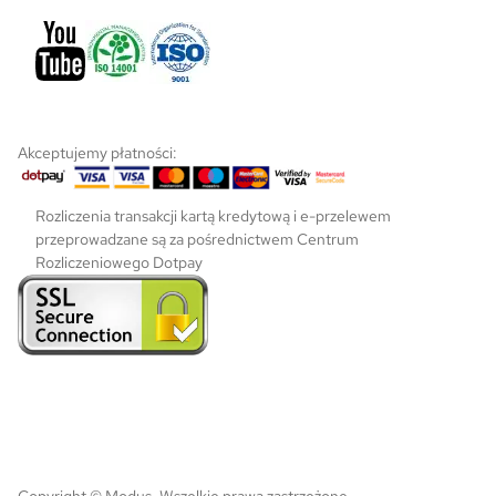
u
k
t
u
Akceptujemy płatności:
Rozliczenia transakcji kartą kredytową i e-przelewem
przeprowadzane są za pośrednictwem Centrum
Rozliczeniowego Dotpay