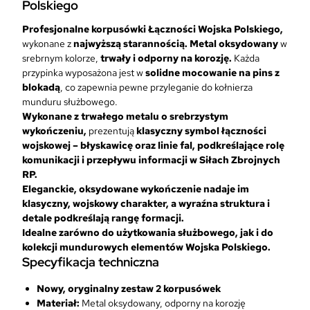
Polskiego
w
k
Profesjonalne korpusówki Łączności Wojska Polskiego,
i
wykonane z
najwyższą starannością. Metal oksydowany
w
Ł
srebrnym kolorze,
trwały i odporny na korozję.
Każda
ą
przypinka wyposażona jest w
solidne mocowanie na pins z
c
blokadą
, co zapewnia pewne przyleganie do kołnierza
z
munduru służbowego.
n
Wykonane z trwałego metalu o srebrzystym
o
wykończeniu,
prezentują
klasyczny symbol łączności
ś
wojskowej – błyskawicę oraz linie fal, podkreślające rolę
c
komunikacji i przepływu informacji w Siłach Zbrojnych
i
RP.
W
Eleganckie, oksydowane wykończenie nadaje im
o
klasyczny, wojskowy charakter, a wyraźna struktura i
j
detale podkreślają rangę formacji.
s
Idealne zarówno do użytkowania służbowego, jak i do
k
kolekcji mundurowych elementów Wojska Polskiego.
a
Specyfikacja techniczna
P
o
Nowy, oryginalny zestaw 2 korpusówek
l
Materiał:
Metal oksydowany, odporny na korozję