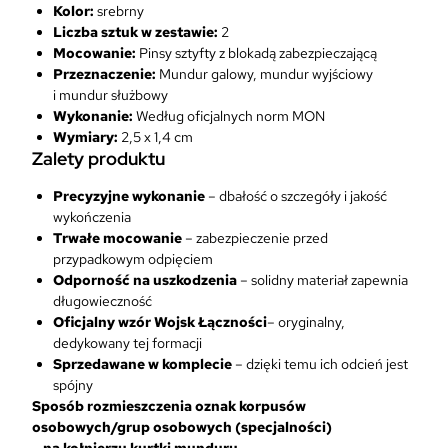
s
Kolor:
srebrny
k
Liczba sztuk w zestawie:
2
i
Mocowanie:
Pinsy sztyfty z blokadą zabezpieczającą
e
Przeznaczenie:
Mundur galowy, mundur wyjściowy
g
i mundur służbowy
o
Wykonanie:
Według oficjalnych norm MON
2
Wymiary:
2,5 x 1,4 cm
s
Zalety produktu
z
t
Precyzyjne wykonanie
– dbałość o szczegóły i jakość
u
wykończenia
k
Trwałe mocowanie
– zabezpieczenie przed
i
przypadkowym odpięciem
Odporność na uszkodzenia
– solidny materiał zapewnia
długowieczność
Oficjalny wzór Wojsk Łączności
– oryginalny,
dedykowany tej formacji
Sprzedawane w komplecie
– dzięki temu ich odcień jest
spójny
Sposób rozmieszczenia oznak korpusów
osobowych/grup osobowych (specjalności)