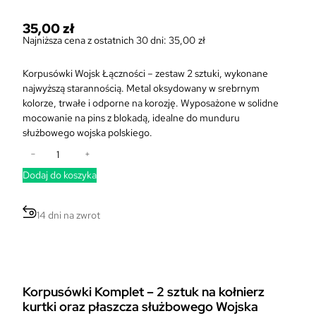
35,00
zł
Najniższa cena z ostatnich 30 dni:
35,00
zł
Korpusówki Wojsk Łączności – zestaw 2 sztuki, wykonane
najwyższą starannością. Metal oksydowany w srebrnym
kolorze, trwałe i odporne na korozję. Wyposażone w solidne
mocowanie na pins z blokadą, idealne do munduru
służbowego wojska polskiego.
i
−
+
l
Dodaj do koszyka
o
ś
ć
14 dni na zwrot
K
o
r
p
u
Korpusówki Komplet – 2 sztuk na kołnierz
s
kurtki oraz płaszcza służbowego Wojska
ó