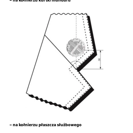
– na kołnierzu kurtki munduru
– na kołnierzu płaszcza służbowego