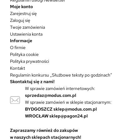
e
Moje konto
l
Zarejestruj się
e
Zaloguj się
w
Twoje zamówienia
a
Ustawienia konta
r
Informacje
i
O firmie
a
Polityka cookie
n
Polityka prywatności
t
Kontakt
ó
Regulamin konkursu „Służbowe teksty po godzinach”
w
Skontaktuj się z nami!
.
W sprawie zamówień internetowych:
O
sprzedaz@modus.com.pl
p
W sprawie zamówień w sklepie stacjonarnym:
c
BYDGOSZCZ
sklep@modus.com.pl
j
WROCŁAW
sklep@pagon24.pl
e
m
Zapraszamy również do zakupów
o
w naszych sklepach stacjonarnych!
ż