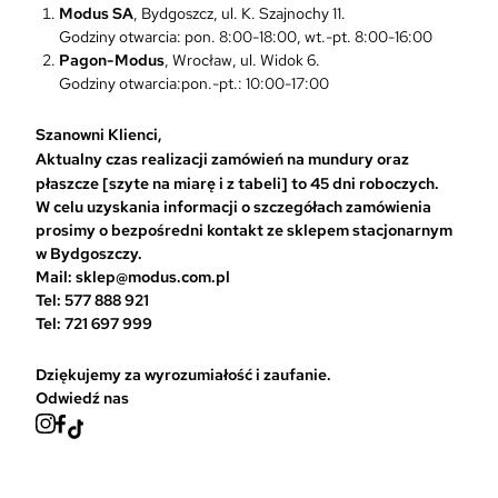
Modus SA
, Bydgoszcz, ul. K. Szajnochy 11.
n
Godziny otwarcia: pon. 8:00-18:00, wt.-pt. 8:00-16:00
a
Pagon-Modus
, Wrocław, ul. Widok 6.
w
Godziny otwarcia:pon.-pt.: 10:00-17:00
y
b
r
Szanowni Klienci,
a
Aktualny czas realizacji zamówień na mundury oraz
ć
płaszcze [szyte na miarę i z tabeli] to 45 dni roboczych.
n
W celu uzyskania informacji o szczegółach zamówienia
a
prosimy o bezpośredni kontakt ze sklepem stacjonarnym
s
w Bydgoszczy.
t
Mail: sklep@modus.com.pl
r
Tel: 577 888 921
o
Tel: 721 697 999
n
i
Dziękujemy za wyrozumiałość i zaufanie.
e
Odwiedź nas
p
r
o
d