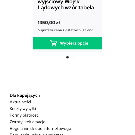
wyjściowy Wojsk
Sił Powie
Lądowych wzór tabela
1850,00
zł
1350,00
zł
Najniższa cena
Najniższa cena z ostatnich 30 dni:
Wybierz opcje
T
e
n
p
r
o
d
Dla kupujących
u
Aktualności
k
Koszty wysyłki
t
Formy płatności
m
Zwroty i reklamacje
a
w
Regulamin sklepu internetowego
i
Regulamin usługi Newsletter