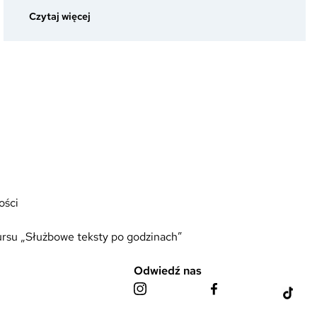
:
Czytaj więcej
Dlaczego
mundur
to
coś
więcej
niż
dobrze
skrojona
marynarka?
ości
rsu „Służbowe teksty po godzinach”
Odwiedź nas