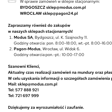
W sprawie zamówień w sklepie stacjonarnym:
BYDGOSZCZ
sklep@modus.com.pl
WROCŁAW
sklep@pagon24.pl
Zapraszamy również do zakupów
w naszych sklepach stacjonarnych!
Modus SA
, Bydgoszcz, ul. K. Szajnochy 11.
Godziny otwarcia: pon. 8:00-18:00, wt.-pt. 8:00-16:0
Pagon-Modus
, Wrocław, ul. Widok 6.
Godziny otwarcia:pon.-pt.: 10:00-17:00
Szanowni Klienci,
Aktualny czas realizacji zamówień na mundury oraz płasz
W celu uzyskania informacji o szczegółach zamówienia
Mail: sklep@modus.com.pl
Tel: 577 888 921
Tel: 721 697 999
Dziękujemy za wyrozumiałość i zaufanie.