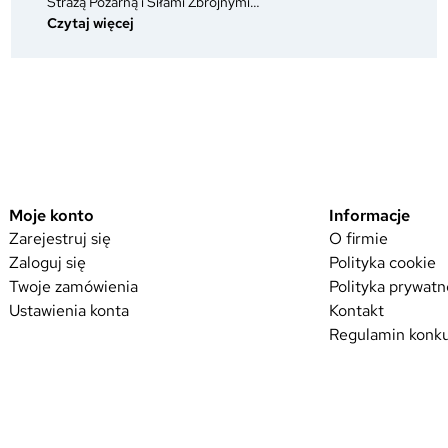
Strażą Pożarną i Siłami Zbrojnymi…
:
Czytaj więcej
Awans
w
służbie
mundurowej
–
co
zmienia
się
w
Moje konto
Informacje
umundurowaniu
Zarejestruj się
O firmie
po
Zaloguj się
Polityka cookie
otrzymaniu
Twoje zamówienia
Polityka prywatn
nowego
Ustawienia konta
Kontakt
stopnia?
Regulamin konku