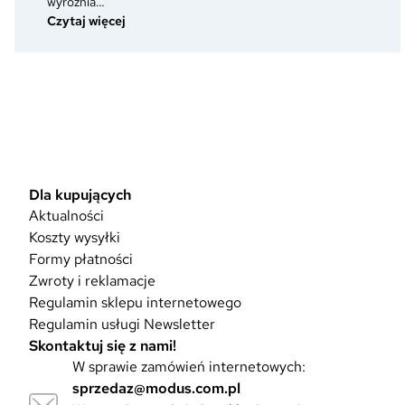
wyróżnia…
:
Czytaj więcej
Furażerka,
rogatywka
i
czapka
garnizonowa
–
jak
je
rozpoznać
Dla kupujących
i
Aktualności
czym
Koszty wysyłki
się
Formy płatności
różnią?
Zwroty i reklamacje
Regulamin sklepu internetowego
Regulamin usługi Newsletter
Skontaktuj się z nami!
W sprawie zamówień internetowych:
sprzedaz@modus.com.pl