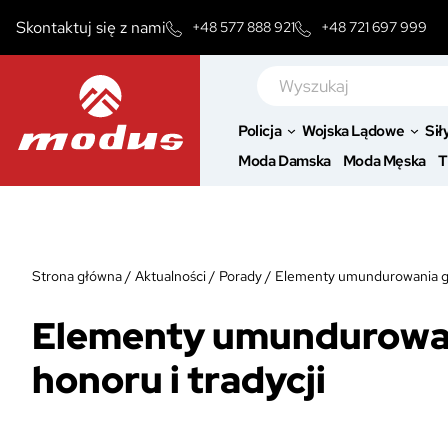
Przejdź
Skontaktuj się z nami
+48 577 888 921
+48 721 697 999
do
treści
Szukaj
Policja
Wojska Lądowe
Sił
Moda Damska
Moda Męska
T
Strona główna
/
Aktualności
/
Porady
/
Elementy umundurowania ga
Elementy umundurowan
honoru i tradycji