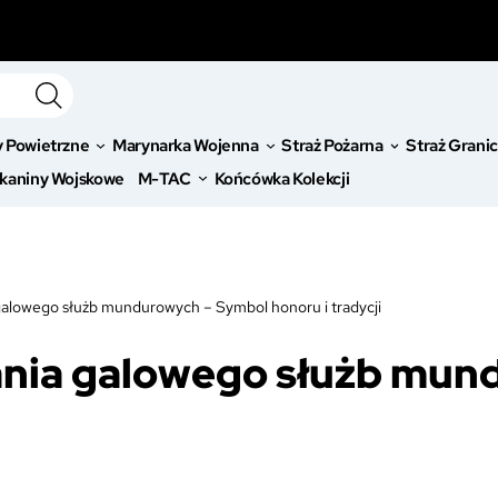
y Powietrzne
Marynarka Wojenna
Straż Pożarna
Straż Grani
kaniny Wojskowe
M-TAC
Końcówka Kolekcji
lowego służb mundurowych – Symbol honoru i tradycji
ia galowego służb mun