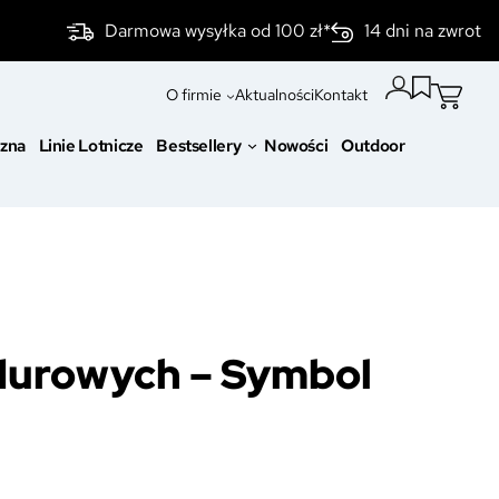
Darmowa wysyłka od 100 zł*
14 dni na zwrot
O firmie
Aktualności
Kontakt
czna
Linie Lotnicze
Bestsellery
Nowości
Outdoor
durowych – Symbol