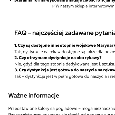
Staranna forma wykonania nadaje całości oficjalny
✅W naszym sklepie internetowym z
FAQ – najczęściej zadawane pytani
1.
Czy są dostępne inne stopnie wojskowe Marynar
Tak, dystynkcje na rękaw dostępne są także dla pozo
2.
Czy otrzymam dystynkcje na oba rękawy?
Nie, gdyż dla tego stopnia dedykowana jest 1. sztuka
3.
Czy dystynkcja jest gotowa do naszycia na ręk
Tak – dystynkcja jest w pełni gotowa do naszycia 
Ważne informacje
Przedstawione kolory są poglądowe – mogą nieznacznie r
Rzeczywiste wymiary mogą się różnić od podanych w opi