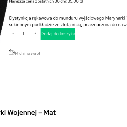
Najniższa cena z ostatnich 30 dni:
35,00
zł
Dystynkcja rękawowa do munduru wyjściowego Marynarki 
sukiennym podkładzie ze złotą nicią, przeznaczona do naszy
i
Dodaj do koszyka
−
+
l
o
ś
14 dni na zwrot
ć
D
y
s
t
y
n
k
c
ki Wojennej – Mat
j
a