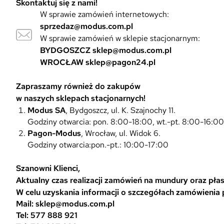
Skontaktuj się z nami!
W sprawie zamówień internetowych:
sprzedaz@modus.com.pl
W sprawie zamówień w sklepie stacjonarnym:
BYDGOSZCZ
sklep@modus.com.pl
WROCŁAW
sklep@pagon24.pl
Zapraszamy również do zakupów
w naszych sklepach stacjonarnych!
Modus SA
, Bydgoszcz, ul. K. Szajnochy 11.
Godziny otwarcia: pon. 8:00-18:00, wt.-pt. 8:00-16:0
Pagon-Modus
, Wrocław, ul. Widok 6.
Godziny otwarcia:pon.-pt.: 10:00-17:00
Szanowni Klienci,
Aktualny czas realizacji zamówień na mundury oraz płasz
W celu uzyskania informacji o szczegółach zamówienia
Mail: sklep@modus.com.pl
Tel: 577 888 921