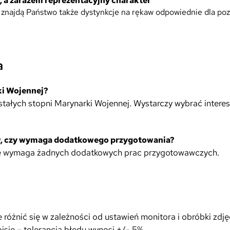
, a zarazem reprezentacyjny charakter
c
najdą Państwo także dystynkcje na rękaw odpowiednie dla poz
i
o
w
e
a
g
o
ki Wojennej?
M
stałych stopni Marynarki Wojennej. Wystarczy wybrać interes
W
s
t
.
o
aw, czy wymaga dodatkowego przygotowania?
p
i nie wymaga żadnych dodatkowych prac przygotowawczych.
i
e
ń
M
a
óżnić się w zależności od ustawień monitora i obróbki zdję
t
sie – tolerancja błędu wynosi +/- 5%.