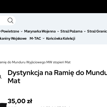
y Powietrzne
Marynarka Wojenna
Straż Pożarna
Straż Grani
kaniny Wojskowe
M-TAC
Końcówka Kolekcji
Ramię do Munduru Wyjściowego MW stopień Mat
Dystynkcja na Ramię do Mund
Mat
35,00
zł