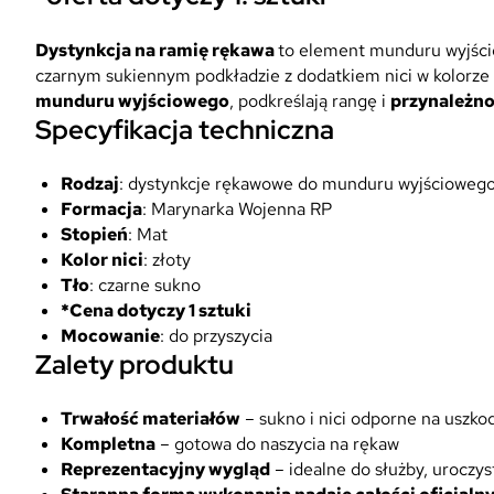
Dystynkcja na ramię rękawa
to element munduru wyjśc
czarnym sukiennym podkładzie z dodatkiem nici w kolorze z
munduru wyjściowego
, podkreślają rangę i
przynależn
Specyfikacja techniczna
Rodzaj
: dystynkcje rękawowe do munduru wyjścioweg
Formacja
: Marynarka Wojenna RP
Stopień
: Mat
Kolor nici
: złoty
Tło
: czarne sukno
*Cena dotyczy 1 sztuki
Mocowanie
: do przyszycia
Zalety produktu
Trwałość materiałów
– sukno i nici odporne na uszko
Kompletna
– gotowa do naszycia na rękaw
Reprezentacyjny wygląd
– idealne do służby, uroczys