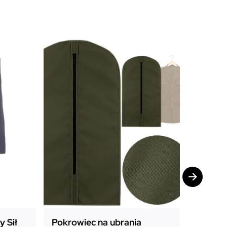
Promocj
 Sił
Pokrowiec na ubrania
Pokrow