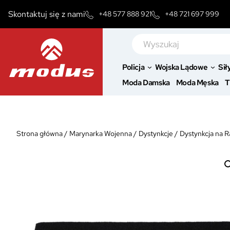
Przejdź
Skontaktuj się z nami
+48 577 888 921
+48 721 697 999
do
treści
Szukaj
Policja
Wojska Lądowe
Sił
Moda Damska
Moda Męska
T
Strona główna
/
Marynarka Wojenna
/
Dystynkcje
/
Dystynkcja na 