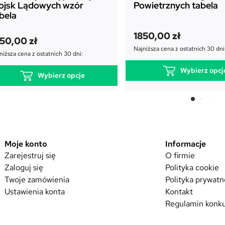
ojsk Lądowych wzór
Powietrznych tabela
bela
1850,00
zł
350,00
zł
Najniższa cena z ostatnich 30 dni
niższa cena z ostatnich 30 dni:
Wybierz opcj
Wybierz opcje
T
T
e
e
n
n
p
p
r
r
Moje konto
Informacje
o
o
Zarejestruj się
O firmie
d
d
u
Zaloguj się
Polityka cookie
u
k
Twoje zamówienia
Polityka prywatn
k
t
Ustawienia konta
Kontakt
t
m
Regulamin konku
m
a
a
w