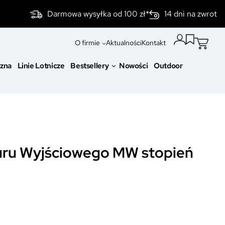
Darmowa wysyłka od 100 zł*
14 dni na zwrot
O firmie
Aktualności
Kontakt
czna
Linie Lotnicze
Bestsellery
Nowości
Outdoor
uru Wyjściowego MW stopień