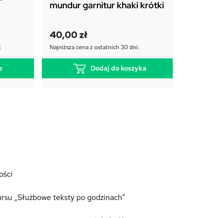
mundur garnitur khaki krótki
mundur
długi
P
A
40,00
zł
45,00
i
k
65,00
zł
:
Najniższa cena z ostatnich 30 dni:
e
t
Najniższa c
r
u
e
Dodaj do koszyka
w
a
o
l
t
n
n
a
a
c
c
e
e
n
n
a
a
w
w
y
y
n
ości
n
o
o
s
rsu „Służbowe teksty po godzinach”
s
i
i
: