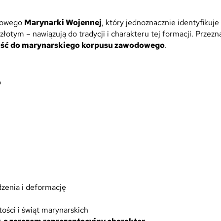
n
a
iowego
Marynarki Wojennej
, który jednoznacznie identyfikuj
R
łotym – nawiązują do tradycji i charakteru tej formacji. Przez
a
ość do marynarskiego korpusu zawodowego
.
m
i
ę
d
o
o
M
u
n
d
u
r
u
W
dzenia i deformację
y
j
tości i świąt marynarskich
ś