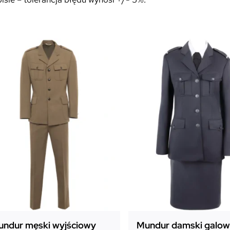
ndur męski wyjściowy
Mundur damski galowy