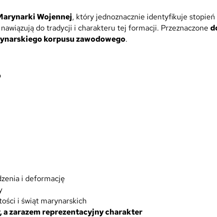
n
a
Marynarki Wojennej
, który jednoznacznie identyfikuje stopie
R
nawiązują do tradycji i charakteru tej formacji. Przeznaczone
d
ę
rynarskiego korpusu zawodowego
.
k
a
w
o
y
d
o
M
u
n
d
u
r
dzenia i deformację
u
y
W
tości i świąt marynarskich
y
, a zarazem reprezentacyjny charakter
j