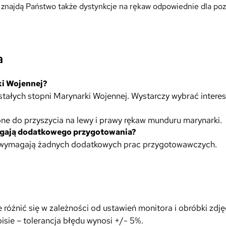
najdą Państwo także dystynkcje na rękaw odpowiednie dla poz
ś
c
i
o
w
a
e
g
ki Wojennej?
o
stałych stopni Marynarki Wojennej. Wystarczy wybrać interes
M
W
zone do przyszycia na lewy i prawy rękaw munduru marynarki.
s
magają dodatkowego przygotowania?
t
nie wymagają żadnych dodatkowych prac przygotowawczych.
o
p
i
e
ń
P
óżnić się w zależności od ustawień monitora i obróbki zdję
o
sie – tolerancja błędu wynosi +/- 5%.