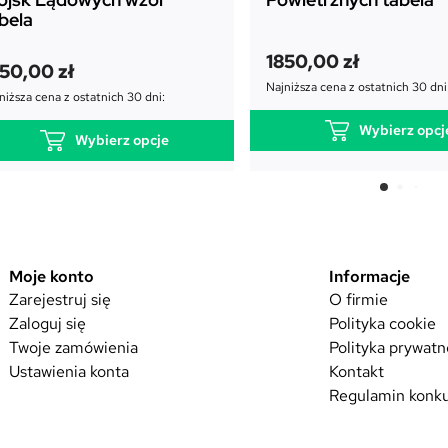
bela
1850,00
zł
350,00
zł
Najniższa cena z ostatnich 30 dni
niższa cena z ostatnich 30 dni:
Wybierz opcj
Wybierz opcje
T
T
e
e
n
n
p
p
r
r
Moje konto
Informacje
o
o
Zarejestruj się
O firmie
d
d
u
Zaloguj się
Polityka cookie
u
k
Twoje zamówienia
Polityka prywatn
k
t
Ustawienia konta
Kontakt
t
m
Regulamin konku
m
a
a
w
w