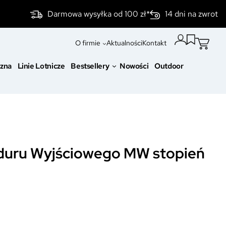
Darmowa wysyłka od 100 zł*
14 dni na zwrot
O firmie
Aktualności
Kontakt
czna
Linie Lotnicze
Bestsellery
Nowości
Outdoor
duru Wyjściowego MW stopień