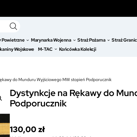
y Powietrzne
Marynarka Wojenna
Straż Pożarna
Straż Grani
kaniny Wojskowe
M-TAC
Końcówka Kolekcji
Rękawy do Munduru Wyjściowego MW stopień Podporucznik
Dystynkcje na Rękawy do Mun
Podporucznik
130,00
zł