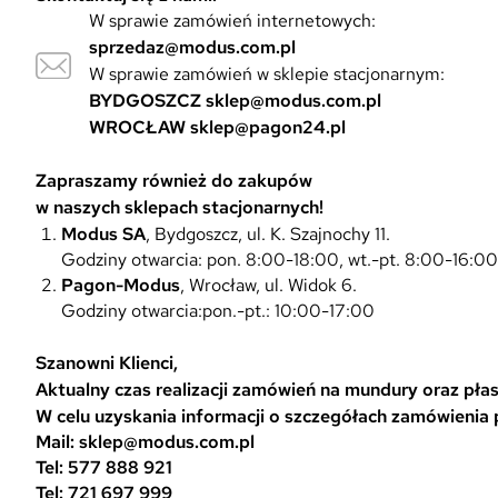
W sprawie zamówień internetowych:
sprzedaz@modus.com.pl
W sprawie zamówień w sklepie stacjonarnym:
BYDGOSZCZ
sklep@modus.com.pl
WROCŁAW
sklep@pagon24.pl
Zapraszamy również do zakupów
w naszych sklepach stacjonarnych!
Modus SA
, Bydgoszcz, ul. K. Szajnochy 11.
Godziny otwarcia: pon. 8:00-18:00, wt.-pt. 8:00-16:0
Pagon-Modus
, Wrocław, ul. Widok 6.
Godziny otwarcia:pon.-pt.: 10:00-17:00
Szanowni Klienci,
Aktualny czas realizacji zamówień na mundury oraz płasz
W celu uzyskania informacji o szczegółach zamówienia
Mail: sklep@modus.com.pl
Tel: 577 888 921
Tel: 721 697 999