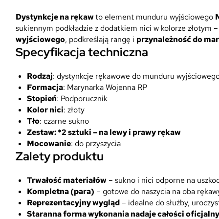
Dystynkcje na rękaw
to element munduru wyjściowego
sukiennym podkładzie z dodatkiem nici w kolorze złotym – 
wyjściowego
, podkreślają rangę i
przynależność do ma
Specyfikacja techniczna
Rodzaj
: dystynkcje rękawowe do munduru wyjścioweg
Formacja
: Marynarka Wojenna RP
Stopień
: Podporucznik
Kolor nici
: złoty
Tło
: czarne sukno
Zestaw: *2 sztuki – na lewy i prawy rękaw
Mocowanie
: do przyszycia
Zalety produktu
Trwałość materiałów
– sukno i nici odporne na uszko
Kompletna (para)
– gotowe do naszycia na oba rękaw
Reprezentacyjny wygląd
– idealne do służby, uroczys
Staranna forma wykonania nadaje całości oficjalny