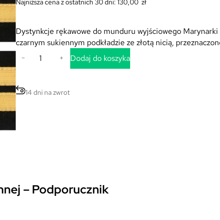
Najniższa cena z ostatnich 30 dni:
130,00
zł
Dystynkcje rękawowe do munduru wyjściowego Marynarki 
czarnym sukiennym podkładzie ze złotą nicią, przeznaczone
i
Dodaj do koszyka
−
+
l
o
ś
14 dni na zwrot
ć
D
y
s
t
y
n
k
nnej – Podporucznik
c
j
e