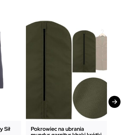
Promocj
 Sił
Pokrowiec na ubrania
Pokrow
mundur garnitur khaki krótki
mundur