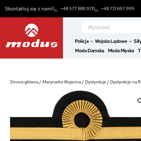
Przejdź
Skontaktuj się z nami
+48 577 888 921
+48 721 697 999
do
treści
Szukaj
Policja
Wojska Lądowe
Sił
Moda Damska
Moda Męska
T
Strona główna
/
Marynarka Wojenna
/
Dystynkcje
/
Dystynkcje na 