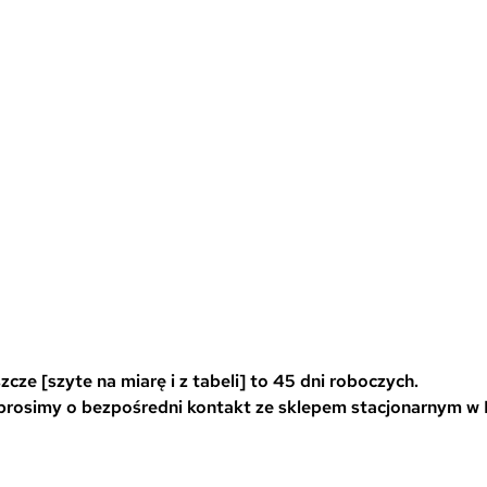
i
i
e
e
l
l
e
e
w
w
a
a
r
r
i
i
a
a
n
n
0
t
t
ó
ó
w
w
.
.
O
O
cze [szyte na miarę i z tabeli] to 45 dni roboczych.
p
p
 prosimy o bezpośredni kontakt ze sklepem stacjonarnym w
c
c
j
j
e
e