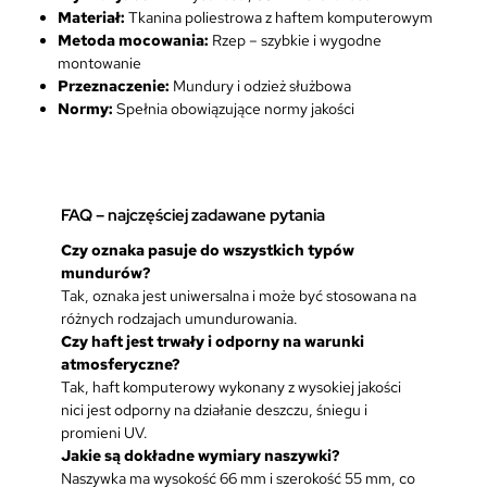
a
Materiał:
Tkanina poliestrowa z haftem komputerowym
l
Metoda mocowania:
Rzep – szybkie i wygodne
e
montowanie
ż
Przeznaczenie:
Mundury i odzież służbowa
n
Normy:
Spełnia obowiązujące normy jakości
o
ś
c
i
FAQ – najczęściej zadawane pytania
P
a
Czy oznaka pasuje do wszystkich typów
ń
mundurów?
s
Tak, oznaka jest uniwersalna i może być stosowana na
t
różnych rodzajach umundurowania.
w
Czy haft jest trwały i odporny na warunki
o
atmosferyczne?
w
Tak, haft komputerowy wykonany z wysokiej jakości
e
nici jest odporny na działanie deszczu, śniegu i
j
promieni UV.
O
Jakie są dokładne wymiary naszywki?
r
Naszywka ma wysokość 66 mm i szerokość 55 mm, co