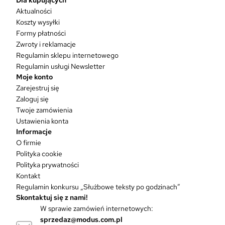
u
Aktualności
k
Koszty wysyłki
t
Formy płatności
m
Zwroty i reklamacje
a
w
Regulamin sklepu internetowego
i
Regulamin usługi Newsletter
e
Moje konto
l
Zarejestruj się
e
Zaloguj się
w
Twoje zamówienia
a
Ustawienia konta
r
Informacje
i
O firmie
a
Polityka cookie
n
Polityka prywatności
t
Kontakt
ó
Regulamin konkursu „Służbowe teksty po godzinach”
w
Skontaktuj się z nami!
.
W sprawie zamówień internetowych:
O
sprzedaz@modus.com.pl
p