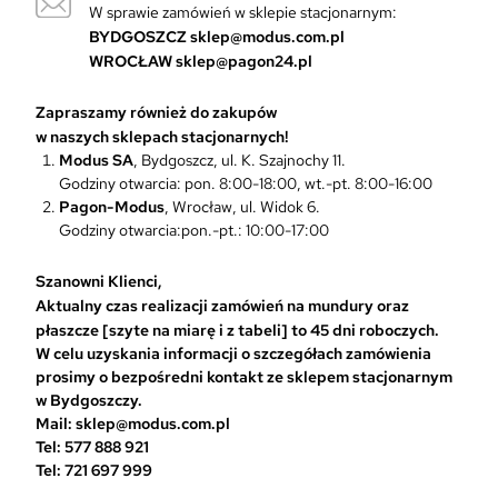
W sprawie zamówień w sklepie stacjonarnym:
c
BYDGOSZCZ
sklep@modus.com.pl
j
WROCŁAW
sklep@pagon24.pl
e
m
Zapraszamy również do zakupów
o
w naszych sklepach stacjonarnych!
ż
Modus SA
, Bydgoszcz, ul. K. Szajnochy 11.
n
Godziny otwarcia: pon. 8:00-18:00, wt.-pt. 8:00-16:00
a
Pagon-Modus
, Wrocław, ul. Widok 6.
w
Godziny otwarcia:pon.-pt.: 10:00-17:00
y
b
r
Szanowni Klienci,
a
Aktualny czas realizacji zamówień na mundury oraz
ć
płaszcze [szyte na miarę i z tabeli] to 45 dni roboczych.
n
W celu uzyskania informacji o szczegółach zamówienia
a
prosimy o bezpośredni kontakt ze sklepem stacjonarnym
s
w Bydgoszczy.
t
Mail: sklep@modus.com.pl
r
Tel: 577 888 921
o
Tel: 721 697 999
n