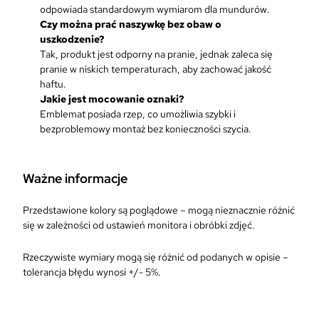
z
odpowiada standardowym wymiarom dla mundurów.
e
Czy można prać naszywkę bez obaw o
ł
uszkodzenie?
e
Tak, produkt jest odporny na pranie, jednak zaleca się
k
pranie w niskich temperaturach, aby zachować jakość
H
haftu.
a
Jakie jest mocowanie oznaki?
f
Emblemat posiada rzep, co umożliwia szybki i
t
bezproblemowy montaż bez konieczności szycia.
o
w
a
Ważne informacje
n
y
Przedstawione kolory są poglądowe – mogą nieznacznie różnić
G
się w zależności od ustawień monitora i obróbki zdjęć.
o
d
ł
Rzeczywiste wymiary mogą się różnić od podanych w opisie –
o
tolerancja błędu wynosi +/- 5%.
N
a
M