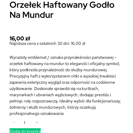
Orzełek Haftowany Godło
Na Mundur
16,00
zł
Najniższa cena z ostatnich 30 dni:
16,00
zł
Wyrazisty emblemat / oznaka przynależności państwowej –
orzełek haftowany na mundur to elegancki i oficjalny symbol,
który podkreśla przynależność do służby mundurowej.
Precyzyjny haft z wykorzystaniem nitki o wysokiej trwałości
zapewnia estetyczny wygląd oraz odporność na codzienne
użytkowanie. Doskonale sprawdzi się na kurtkach,
marynarkach i ubraniach wyjściowych, dodając prestiżu i
pełniąc rolę rozpoznawczą. Idealny wybór dla funkcjonariuszy,
żołnierzy i służb mundurowych, którzy oczekują
profesjonalnego oznakowania.
i
−
+
l
Dodaj do koszyka
o