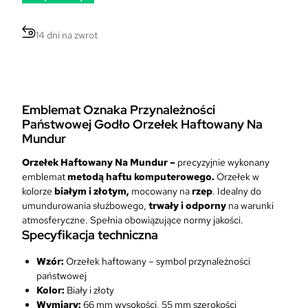
ś
ć
14 dni na zwrot
E
m
b
l
e
Emblemat Oznaka Przynależności
m
Państwowej Godło Orzełek Haftowany Na
a
Mundur
t
O
Orzełek Haftowany Na Mundur –
precyzyjnie wykonany
z
emblemat
metodą haftu komputerowego.
Orzełek w
n
kolorze
białym i złotym,
mocowany na
rzep
. Idealny do
a
umundurowania służbowego,
trwały i odporny
na warunki
k
atmosferyczne. Spełnia obowiązujące normy jakości.
a
Specyfikacja techniczna
P
r
Wzór:
Orzełek haftowany – symbol przynależności
z
państwowej
y
Kolor:
Biały i złoty
n
Wymiary:
66 mm wysokości, 55 mm szerokości