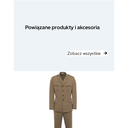
u
n
d
u
Powiązane produkty i akcesoria
r
Zobacz wszystkie