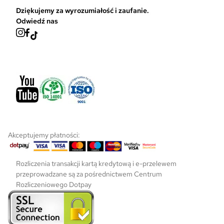
i
Dziękujemy za wyrozumiałość i zaufanie.
e
Odwiedź nas
p
r
o
d
u
k
t
u
Akceptujemy płatności:
Rozliczenia transakcji kartą kredytową i e-przelewem
przeprowadzane są za pośrednictwem Centrum
Rozliczeniowego Dotpay