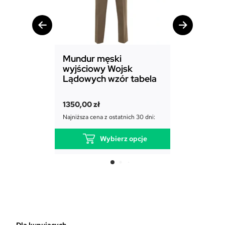
Mundur męski
Mundur d
wyjściowy Wojsk
Sił Powie
Lądowych wzór tabela
1850,00
zł
1350,00
zł
Najniższa cena
Najniższa cena z ostatnich 30 dni:
Wybierz opcje
T
e
n
p
r
o
d
Dla kupujących