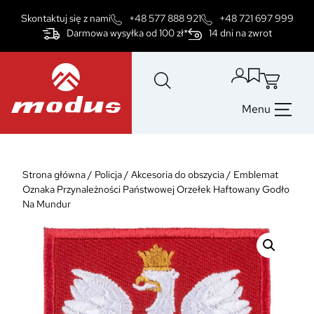
Przejdź
Skontaktuj się z nami
+48 577 888 921
+48 721 697 999
do
Darmowa wysyłka od 100 zł*
14 dni na zwrot
treści
Menu
Strona główna
/
Policja
/
Akcesoria do obszycia
/
Emblemat
Oznaka Przynależności Państwowej Orzełek Haftowany Godło
Na Mundur