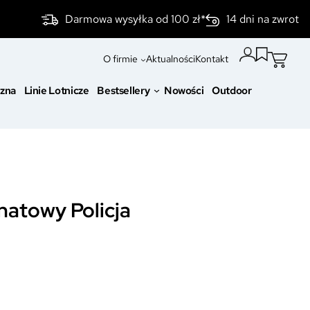
Darmowa wysyłka od 100 zł*
14 dni na zwrot
O firmie
Aktualności
Kontakt
czna
Linie Lotnicze
Bestsellery
Nowości
Outdoor
natowy Policja