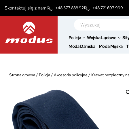
Przejdź
Skontaktuj się z nami
+48 577 888 921
+48 721 697 999
do
treści
Szukaj
Policja
Wojska Lądowe
Sił
Moda Damska
Moda Męska
T
Strona główna
/
Policja
/
Akcesoria policyjne
/
Krawat bezpieczny na 