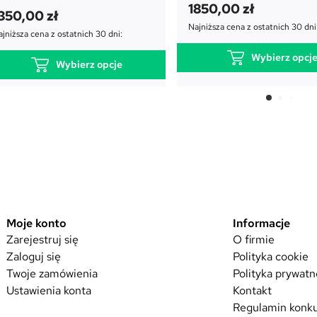
1850,00
zł
350,00
zł
Najniższa cena z ostatnich 30 dni
jniższa cena z ostatnich 30 dni:
Wybierz opcj
Wybierz opcje
T
T
e
e
n
n
p
p
r
r
o
o
d
d
u
Moje konto
Informacje
u
k
Zarejestruj się
O firmie
k
Zaloguj się
Polityka cookie
t
t
Twoje zamówienia
Polityka prywatn
m
m
Ustawienia konta
Kontakt
a
a
Regulamin konku