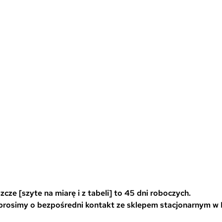
w
w
i
i
e
e
l
l
e
e
w
w
a
a
r
r
i
i
a
a
0
n
n
t
t
ó
ó
w
w
cze [szyte na miarę i z tabeli] to 45 dni roboczych.
.
.
 prosimy o bezpośredni kontakt ze sklepem stacjonarnym w
O
O