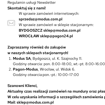
Regulamin usługi Newsletter
Skontaktuj się z nami!
W sprawie zamówień internetowych:
sprzedaz@modus.com.pl
W sprawie zamówień w sklepie stacjonarnym:
BYDGOSZCZ
sklep@modus.com.pl
WROCŁAW
sklep@pagon24.pl
Zapraszamy również do zakupów
w naszych sklepach stacjonarnych!
Modus SA
, Bydgoszcz, ul. K. Szajnochy 11.
Godziny otwarcia: pon. 8:00-18:00, wt.-pt. 8:00-16:0
Pagon-Modus
, Wrocław, ul. Widok 6.
Godziny otwarcia:pon.-pt.: 10:00-17:00
Szanowni Klienci,
Aktualny czas realizacji zamówień na mundury oraz płasz
W celu uzyskania informacji o szczegółach zamówienia
Mail: sklep@modus.com.pl