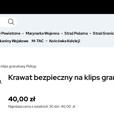
y Powietrzne
Marynarka Wojenna
Straż Pożarna
Straż Grani
kaniny Wojskowe
M-TAC
Końcówka Kolekcji
klips granatowy Policja
Krawat bezpieczny na klips gra
40,00
zł
Najniższa cena z ostatnich 30 dni:
40,00
zł