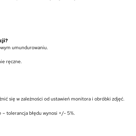
P
o
l
i
c
j
cji?
a
rdowym umundurowaniu.
ie ręczne.
ić się w zależności od ustawień monitora i obróbki zdjęć.
 – tolerancja błędu wynosi +/- 5%.