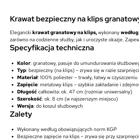
Krawat bezpieczny na klips granatowy
Elegancki
krawat granatowy na klips,
wykonany
według
zarówno na codzienne służby, jak i uroczyste okazje. Zape
Specyfikacja techniczna
Kolor
: granatowy, pasuje do umundurowania służbowego
Typ
: bezpieczny (na klips) – zrywa się w razie szarpnięc
Materiał
: 100% poliester – trwały, łatwy w czyszczeniu
Zapięcie
: metalowy klips – szybkie zakładanie i zdejm
Długość
całkowita: ok. 47 cm (rozmiar uniwersalny)
Szerokość
: ok. 8 cm (w najszerszym miejscu)
Wersja
: do koszul służbowych
Zalety
Wykonany według obowiązujących norm KGP
Bezpieczne zapięcie na klips – zrywa się przy szarpni