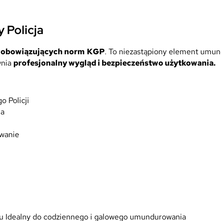
z
n
 Policja
y
n
 obowiązujących norm
KGP
. To niezastąpiony element umu
a
wnia
profesjonalny wygląd i bezpieczeństwo użytkowania.
k
l
i
p
 Policji
s
ia
g
r
owanie
a
n
a
t
o
w
y
ęciu Idealny do codziennego i galowego umundurowania