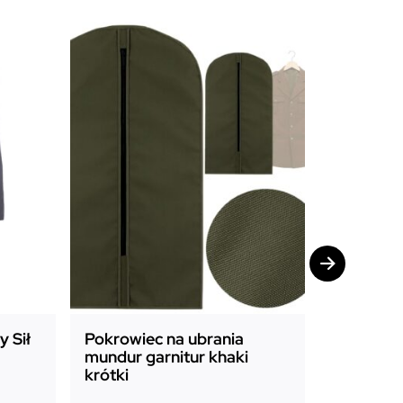
Promocja!
 Sił
Pokrowiec na ubrania
Pokrowie
mundur garnitur khaki
mundur g
krótki
długi