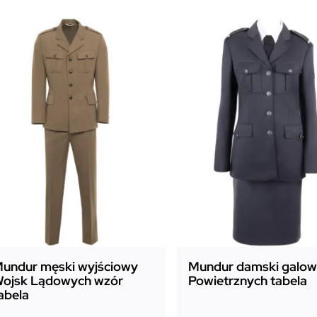
undur męski wyjściowy
Mundur damski galowy
ojsk Lądowych wzór
Powietrznych tabela
abela