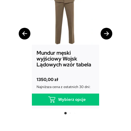
Mundur męski
Mundur d
wyjściowy Wojsk
Sił Powie
Lądowych wzór tabela
1850,00
zł
1350,00
zł
Najniższa cena
Najniższa cena z ostatnich 30 dni:
Wybierz opcje
T
e
n
p