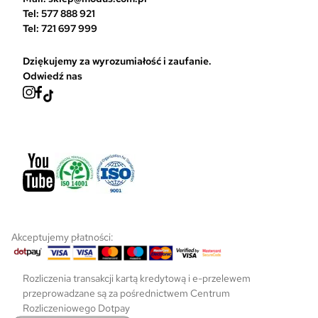
r
Tel: 577 888 921
o
Tel: 721 697 999
n
i
Dziękujemy za wyrozumiałość i zaufanie.
e
Odwiedź nas
p
r
o
d
u
k
t
u
Akceptujemy płatności:
Rozliczenia transakcji kartą kredytową i e-przelewem
przeprowadzane są za pośrednictwem Centrum
Rozliczeniowego Dotpay