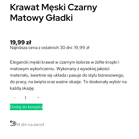
Krawat Męski Czarny
Matowy Gładki
19,99
zł
Najniższa cena z ostatnich 30 dni:
19,99
zł
Elegancki męski krawat w czarnym kolorze w żółte kropki i
matowym wykończeniu. Wykonany z wysokiej jakości
materiału, świetnie się układa i pasuje do stylu biznesowego,
do pracy, na święta oraz ważne okazje. To doskonały wybór na
każdą okazję.
i
−
+
l
Dodaj do koszyka
o
ś
ć
14 dni na zwrot
K
r