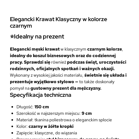
a
w
a
Elegancki Krawat Klasyczny w kolorze
t
czarnym
M
ę
⭐Idealny na prezent
s
k
Elegancki męski krawat
w klasycznym
czarnym kolorze
,
i
idealny do koszul biznesowych oraz do codziennej
C
pracy.
Sprawdzi się
również
podczas świąt, uroczystości
z
rodzinnych, oficjalnych spotkań i ważnych okazji.
a
Wykonany z wysokiej jakości materiału,
świetnie się układa i
r
prezentuje wyjątkowo stylowo —
to także doskonały
n
pomysł na
gustowny prezent dla mężczyzny.
y
Specyfikacja techniczna
M
a
Długość:
150 cm
t
Szerokość w najszerszym miejscu:
9 cm
o
Materiał: tkanina poliestrowa o eleganckim splocie
w
Kolor:
czarny w żółte kropki
y
Zapięcie: klasyczne, do wiązania
G