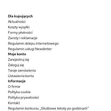
r
o
d
Dla kupujących
u
Aktualności
k
Koszty wysyłki
t
Formy płatności
m
Zwroty i reklamacje
a
w
Regulamin sklepu internetowego
i
Regulamin usługi Newsletter
e
Moje konto
l
Zarejestruj się
e
Zaloguj się
w
Twoje zamówienia
a
Ustawienia konta
r
Informacje
i
O firmie
a
Polityka cookie
n
Polityka prywatności
t
Kontakt
ó
Regulamin konkursu „Służbowe teksty po godzinach”
w