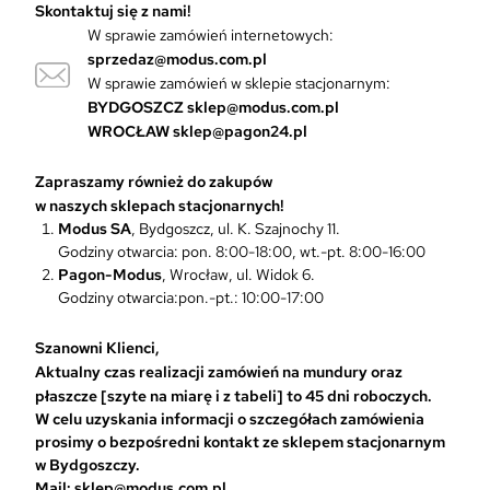
Skontaktuj się z nami!
.
W sprawie zamówień internetowych:
O
sprzedaz@modus.com.pl
p
W sprawie zamówień w sklepie stacjonarnym:
c
BYDGOSZCZ
sklep@modus.com.pl
j
WROCŁAW
sklep@pagon24.pl
e
m
Zapraszamy również do zakupów
o
w naszych sklepach stacjonarnych!
ż
Modus SA
, Bydgoszcz, ul. K. Szajnochy 11.
n
Godziny otwarcia: pon. 8:00-18:00, wt.-pt. 8:00-16:00
a
Pagon-Modus
, Wrocław, ul. Widok 6.
w
Godziny otwarcia:pon.-pt.: 10:00-17:00
y
b
r
Szanowni Klienci,
a
Aktualny czas realizacji zamówień na mundury oraz
ć
płaszcze [szyte na miarę i z tabeli] to 45 dni roboczych.
n
W celu uzyskania informacji o szczegółach zamówienia
a
prosimy o bezpośredni kontakt ze sklepem stacjonarnym
s
w Bydgoszczy.
t
Mail: sklep@modus.com.pl