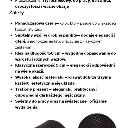
Przeznaczenie:
styl biznesowy, do pracy, na święta,
ł
uroczystości i ważne okazje
a
Zalety
d
k
Ponadczasowa czerń—
kolor, który pasuje do większości
i
koszul i stylizacji.
Subtelny wzór w drobne punkty— dodaje elegancji i
głębi,
a jednocześnie łatwo łączy się z klasycznymi
zestawami.
Idealna długość 150 cm — wygodne dopasowanie do
wzrostu i różnych węzłów.
Klasyczna szerokość 9 cm — elegancki i odpowiedni
na wiele okazji.
Wysoka jakość materiału —
krawat dobrze trzyma
kształt i estetycznie się układa.
Trafiony prezent — elegancki, praktyczny i
odpowiedni dla każdego mężczyzny.
Świetny do pracy oraz na świąteczne i oficjalne
wydarzenia.