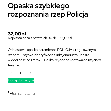
Opaska szybkiego
rozpoznania rzep Policja
32,00
zł
Najniższa cena z ostatnich 30 dni:
32,00
zł
Odblaskowa opaska naramienna POLICJA z regulowanym
rzepem – szybka identyfikacja funkcjonariusza i lepsza
widoczność po zmroku. Lekka, wygodna i gotowa do użycia w
terenie.
i
−
+
l
Dodaj do koszyka
o
ś
ć
14 dni na zwrot
O
p
a