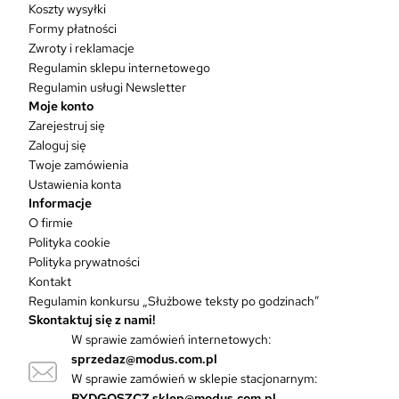
d
Koszty wysyłki
u
Formy płatności
k
Zwroty i reklamacje
t
Regulamin sklepu internetowego
m
Regulamin usługi Newsletter
a
Moje konto
w
Zarejestruj się
i
Zaloguj się
e
Twoje zamówienia
l
Ustawienia konta
e
Informacje
w
O firmie
a
Polityka cookie
r
Polityka prywatności
i
Kontakt
a
Regulamin konkursu „Służbowe teksty po godzinach”
n
Skontaktuj się z nami!
t
W sprawie zamówień internetowych:
ó
sprzedaz@modus.com.pl
w
W sprawie zamówień w sklepie stacjonarnym:
.
O
BYDGOSZCZ
sklep@modus.com.pl