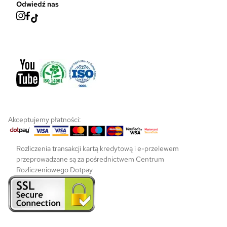
Odwiedź nas
n
i
e
p
r
o
d
u
k
t
u
Akceptujemy płatności:
Rozliczenia transakcji kartą kredytową i e-przelewem
przeprowadzane są za pośrednictwem Centrum
Rozliczeniowego Dotpay