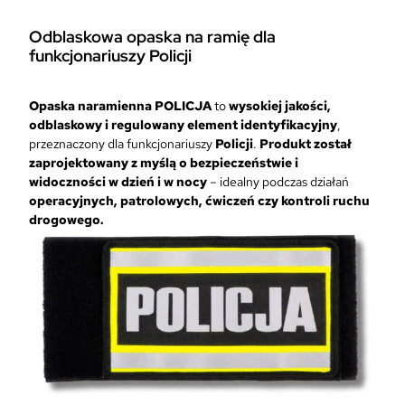
s
k
Odblaskowa opaska na ramię dla
a
funkcjonariuszy Policji
s
z
y
Opaska naramienna POLICJA
to
wysokiej jakości,
b
odblaskowy i regulowany element identyfikacyjny
,
k
przeznaczony dla funkcjonariuszy
Policji
.
Produkt został
i
zaprojektowany z myślą o bezpieczeństwie i
e
widoczności w dzień i w nocy
– idealny podczas działań
g
operacyjnych, patrolowych, ćwiczeń czy kontroli ruchu
o
drogowego.
r
o
z
p
o
z
n
a
n
i