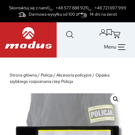
Przejdź
Skontaktuj się z nami
+48 577 888 921
+48 721 697 999
do
Darmowa wysyłka od 100 zł*
14 dni na zwrot
treści
Menu
Strona główna
/
Policja
/
Akcesoria policyjne
/
Opaska
szybkiego rozpoznania rzep Policja