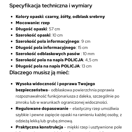
Specyfik
acja techniczna i wymiary
a
r
Kolory opaski:
czarny, żółty, odblask srebrny
z
Mocowanie: rzep
e
Długość opaski
: 57 cm
p
Szerokość opaski
: 10 cm
P
Szerokość pola informacyjnego
: 9 cm
o
Długość pola informacyjnego
: 15 cm
l
Szerokość odblaskowych pasów
: 10 mm
i
Szerokość pola na napis POLICJA
: 4,5 cm
c
Długość pola na napis POLICJA
: 13 cm
j
Dlaczego musisz ją mieć:
a
Wysoka widoczność i poprawa Twojego
bezpieczeństwa
– odblaskowa powierzchnia poprawia
rozpoznawalność funkcjonariusza z daleka, szczególnie po
zmroku lub w warunkach ograniczonej widoczności.
Regulowane dopasowanie
– elastyczny rzep umożliwia
szybkie i pewne zapięcie opaski na ramieniu każdej osoby, z
odzieżą lekką lub grubą zimową.
Praktyczna konstrukcja
– miękki rzep i usztywnione pole