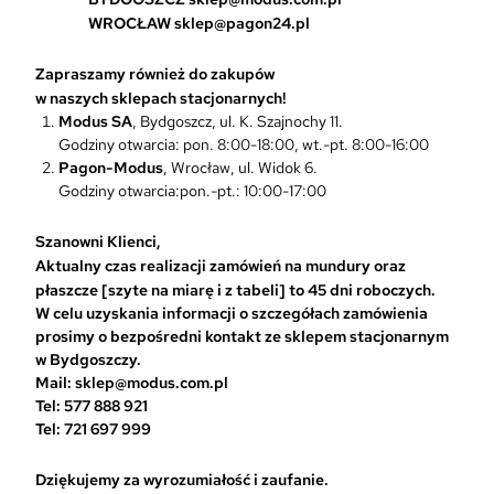
p
WROCŁAW
sklep@pagon24.pl
c
j
Zapraszamy również do zakupów
e
w naszych sklepach stacjonarnych!
m
Modus SA
, Bydgoszcz, ul. K. Szajnochy 11.
o
Godziny otwarcia: pon. 8:00-18:00, wt.-pt. 8:00-16:00
ż
Pagon-Modus
, Wrocław, ul. Widok 6.
n
Godziny otwarcia:pon.-pt.: 10:00-17:00
a
w
Szanowni Klienci,
y
Aktualny czas realizacji zamówień na mundury oraz
b
płaszcze [szyte na miarę i z tabeli] to 45 dni roboczych.
r
W celu uzyskania informacji o szczegółach zamówienia
a
prosimy o bezpośredni kontakt ze sklepem stacjonarnym
ć
w Bydgoszczy.
n
Mail: sklep@modus.com.pl
a
Tel: 577 888 921
s
Tel: 721 697 999
t
r
Dziękujemy za wyrozumiałość i zaufanie.
o