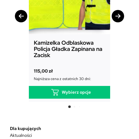
Kamizelka Odblaskowa
Kamize
Policja Gładka Zapinana na
Motocy
Zacisk
Zamek 
115,00
zł
129,00
z
Najniższa cena z ostatnich 30 dni:
Najniższa c
Wybierz opcje
T
e
n
p
r
Dla kupujących
o
Aktualności