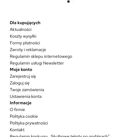
e
n
p
r
Dla kupujących
o
Aktualności
d
Koszty wysyłki
u
Formy płatności
k
Zwroty i reklamacje
t
Regulamin sklepu internetowego
m
Regulamin usługi Newsletter
a
Moje konto
w
Zarejestruj się
i
Zaloguj się
e
Twoje zamówienia
l
Ustawienia konta
e
Informacje
w
O firmie
a
Polityka cookie
r
Polityka prywatności
i
Kontakt
a
Regulamin konkursu „Służbowe teksty po godzinach”