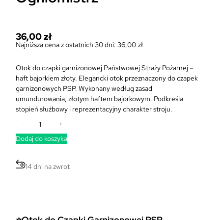
36,00
zł
Najniższa cena z ostatnich 30 dni:
36,00
zł
Otok do czapki garnizonowej Państwowej Straży Pożarnej –
haft bajorkiem złoty. Elegancki otok przeznaczony do czapek
garnizonowych PSP. Wykonany według zasad
umundurowania, złotym haftem bajorkowym. Podkreśla
stopień służbowy i reprezentacyjny charakter stroju.
i
−
+
l
Dodaj do koszyka
o
ś
ć
14 dni na zwrot
O
t
o
k
d
⭐
Otok do Czapki Garnizonowej PSP