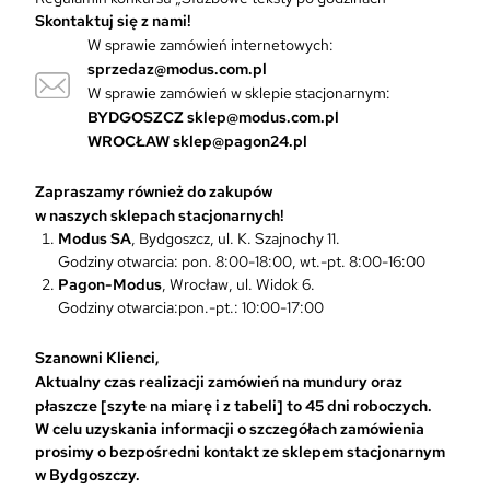
n
Skontaktuj się z nami!
t
W sprawie zamówień internetowych:
ó
sprzedaz@modus.com.pl
w
W sprawie zamówień w sklepie stacjonarnym:
.
O
BYDGOSZCZ
sklep@modus.com.pl
p
WROCŁAW
sklep@pagon24.pl
c
j
Zapraszamy również do zakupów
e
w naszych sklepach stacjonarnych!
m
Modus SA
, Bydgoszcz, ul. K. Szajnochy 11.
o
Godziny otwarcia: pon. 8:00-18:00, wt.-pt. 8:00-16:00
ż
Pagon-Modus
, Wrocław, ul. Widok 6.
n
Godziny otwarcia:pon.-pt.: 10:00-17:00
a
w
Szanowni Klienci,
y
Aktualny czas realizacji zamówień na mundury oraz
b
płaszcze [szyte na miarę i z tabeli] to 45 dni roboczych.
r
W celu uzyskania informacji o szczegółach zamówienia
a
prosimy o bezpośredni kontakt ze sklepem stacjonarnym
ć
w Bydgoszczy.
n