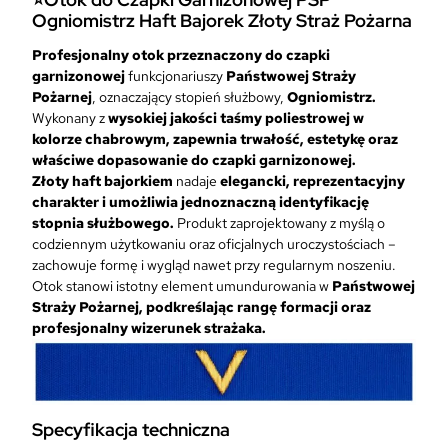
o
Ogniomistrz Haft Bajorek Złoty Straż Pożarna
C
z
Profesjonalny otok przeznaczony do czapki
a
garnizonowej
funkcjonariuszy
Państwowej Straży
p
Pożarnej
, oznaczający stopień służbowy,
Ogniomistrz.
k
Wykonany z
wysokiej jakości taśmy poliestrowej w
i
kolorze chabrowym, zapewnia trwałość, estetykę oraz
G
właściwe dopasowanie do czapki garnizonowej.
a
Złoty haft bajorkiem
nadaje
elegancki, reprezentacyjny
r
charakter i umożliwia jednoznaczną identyfikację
n
stopnia służbowego.
Produkt zaprojektowany z myślą o
i
codziennym użytkowaniu oraz oficjalnych uroczystościach –
z
zachowuje formę i wygląd nawet przy regularnym noszeniu.
o
Otok stanowi istotny element umundurowania w
Państwowej
n
Straży Pożarnej, podkreślając rangę formacji oraz
o
profesjonalny wizerunek strażaka.
w
e
j
P
S
Specyfikacja techniczna
P