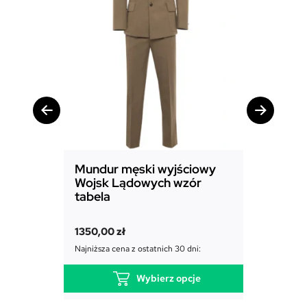
Mundur męski wyjściowy
Mundur
Wojsk Lądowych wzór
Powiet
tabela
1850,00
1350,00
zł
Najniższa c
Najniższa cena z ostatnich 30 dni:
Wybierz opcje
T