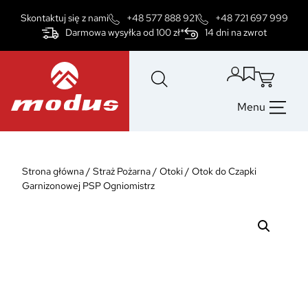
Przejdź
Skontaktuj się z nami
+48 577 888 921
+48 721 697 999
do
Darmowa wysyłka od 100 zł*
14 dni na zwrot
treści
Menu
Strona główna
/
Straż Pożarna
/
Otoki
/
Otok do Czapki
Garnizonowej PSP Ogniomistrz