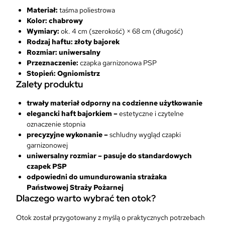
O
Materiał:
taśma poliestrowa
g
Kolor: chabrowy
n
Wymiary:
ok. 4 cm (szerokość) × 68 cm (długość)
i
Rodzaj haftu: złoty bajorek
o
Rozmiar: uniwersalny
m
Przeznaczenie:
czapka garnizonowa PSP
i
Stopień: Ogniomistrz
Zalety produktu
s
t
trwały materiał odporny na codzienne użytkowanie
r
elegancki haft bajorkiem –
estetyczne i czytelne
z
oznaczenie stopnia
precyzyjne wykonanie –
schludny wygląd czapki
garnizonowej
uniwersalny rozmiar – pasuje do standardowych
czapek PSP
odpowiedni do umundurowania strażaka
Państwowej Straży Pożarnej
Dlaczego warto wybrać ten otok?
Otok został przygotowany z myślą o praktycznych potrzebach