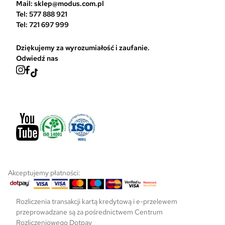
Mail: sklep@modus.com.pl
a
Tel: 577 888 921
s
Tel: 721 697 999
t
r
Dziękujemy za wyrozumiałość i zaufanie.
o
Odwiedź nas
n
i
e
p
r
o
d
u
k
t
u
Akceptujemy płatności:
Rozliczenia transakcji kartą kredytową i e-przelewem
przeprowadzane są za pośrednictwem Centrum
Rozliczeniowego Dotpay