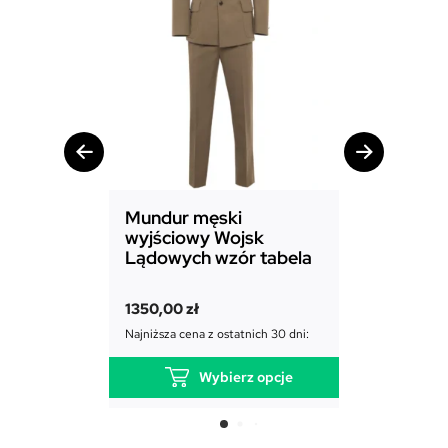
Mundur męski
Mundur d
wyjściowy Wojsk
Sił Powie
Lądowych wzór tabela
1850,00
zł
1350,00
zł
Najniższa cena
Najniższa cena z ostatnich 30 dni:
Wybierz opcje
T
e