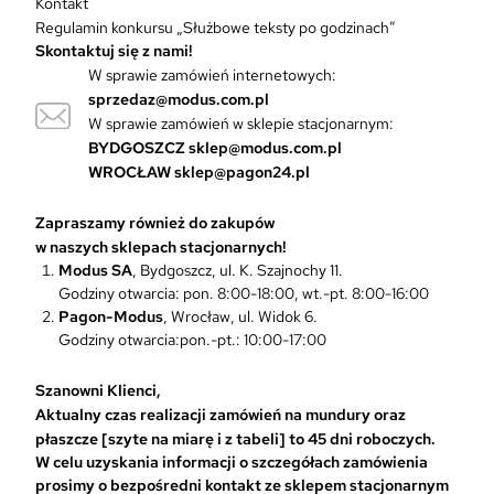
Kontakt
ó
Regulamin konkursu „Służbowe teksty po godzinach”
w
Skontaktuj się z nami!
.
W sprawie zamówień internetowych:
O
sprzedaz@modus.com.pl
p
W sprawie zamówień w sklepie stacjonarnym:
c
BYDGOSZCZ
sklep@modus.com.pl
j
WROCŁAW
sklep@pagon24.pl
e
m
Zapraszamy również do zakupów
o
w naszych sklepach stacjonarnych!
ż
Modus SA
, Bydgoszcz, ul. K. Szajnochy 11.
n
Godziny otwarcia: pon. 8:00-18:00, wt.-pt. 8:00-16:00
a
Pagon-Modus
, Wrocław, ul. Widok 6.
w
Godziny otwarcia:pon.-pt.: 10:00-17:00
y
b
r
Szanowni Klienci,
a
Aktualny czas realizacji zamówień na mundury oraz
ć
płaszcze [szyte na miarę i z tabeli] to 45 dni roboczych.
n
W celu uzyskania informacji o szczegółach zamówienia
a
prosimy o bezpośredni kontakt ze sklepem stacjonarnym