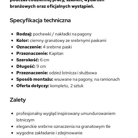
a
branżowych oraz oficjalnych wystąpień.
P
a
Specyfikacja techniczna
g
o
Rodzaj:
pochewki / nakładki na pagony
n
Kolor:
ciemny granatowy ze srebrnymi paskami
y
Oznaczenie:
4 srebrne paski
S
Przeznaczenie:
Kapitan
r
Szerokość:
6 cm
e
Długość:
9 cm
b
Przeznaczenie:
odzież lotnicza i służbowa
r
Sposób montażu:
wsuwane na pagony, na ramionach
n
Oferta dotyczy:
kompletu, 2 sztuk
e
C
Zalety
z
t
e
profesjonalny wygląd inspirowany umundurowaniem
r
lotniczym
y
eleganckie srebrne oznaczenia na granatowym tle
P
wygodne zakładanie i zdejmowanie