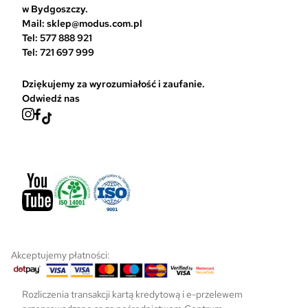
s
w Bydgoszczy.
t
Mail: sklep@modus.com.pl
r
Tel: 577 888 921
o
Tel: 721 697 999
n
i
Dziękujemy za wyrozumiałość i zaufanie.
e
Odwiedź nas
p
r
o
d
u
k
t
u
Akceptujemy płatności:
Rozliczenia transakcji kartą kredytową i e-przelewem