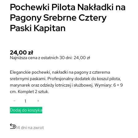
Pochewki Pilota Nakładki na
Pagony Srebrne Cztery
Paski Kapitan
24,00
zł
Najniższa cena z ostatnich 30 dni:
24,00
zł
Eleganckie pochewki, nakładki na pagony z czterema
srebrnymi paskami. Profesjonalny dodatek do koszul pilota,
marynarek oraz odzieży lotniczej i służbowej. Wymiary: 6 × 9
cm. Komplet 2 sztuk.
i
−
+
l
Dodaj do koszyka
o
ś
ć
14 dni na zwrot
P
o