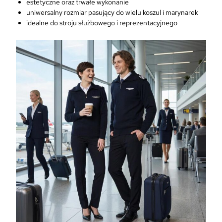
a
estetyczne oraz trwałe wykonanie
s
uniwersalny rozmiar pasujący do wielu koszul i marynarek
k
idealne do stroju służbowego i reprezentacyjnego
i
K
a
p
i
t
a
n