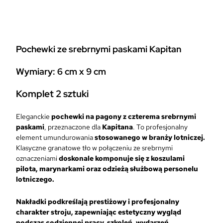
c
h
e
w
Pochewki ze srebrnymi paskami Kapitan
k
i
Wymiary: 6 cm x 9 cm
P
i
l
Komplet 2 sztuki
o
t
Eleganckie
pochewki na pagony z czterema srebrnymi
a
paskami
, przeznaczone dla
Kapitana
. To profesjonalny
N
element umundurowania
stosowanego w branży lotniczej.
a
Klasyczne granatowe tło w połączeniu ze srebrnymi
k
oznaczeniami
doskonale komponuje się z koszulami
ł
pilota, marynarkami oraz odzieżą służbową personelu
a
lotniczego.
d
k
Nakładki podkreślają prestiżowy i profesjonalny
i
charakter stroju, zapewniając estetyczny wygląd
n
podczas codziennej pracy, szkoleń, wydarzeń