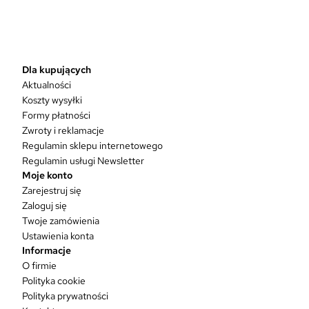
n
p
r
o
d
Dla kupujących
u
Aktualności
k
Koszty wysyłki
t
Formy płatności
m
Zwroty i reklamacje
a
w
Regulamin sklepu internetowego
i
Regulamin usługi Newsletter
e
Moje konto
l
Zarejestruj się
e
Zaloguj się
w
Twoje zamówienia
a
Ustawienia konta
r
Informacje
i
O firmie
a
Polityka cookie
n
Polityka prywatności
t