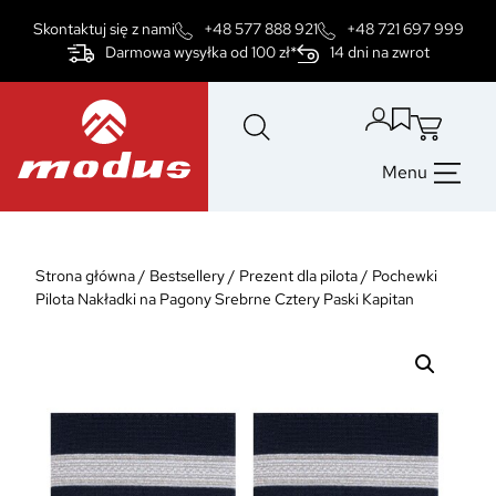
Przejdź
Skontaktuj się z nami
+48 577 888 921
+48 721 697 999
do
Darmowa wysyłka od 100 zł*
14 dni na zwrot
treści
Menu
Strona główna
/
Bestsellery
/
Prezent dla pilota
/
Pochewki
Pilota Nakładki na Pagony Srebrne Cztery Paski Kapitan