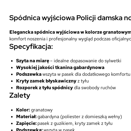
Spódnica wyjściowa Policji damska n
Elegancka spódnica wyjściowa w kolorze granatowy
komfort noszenia i profesjonalny wygląd podczas oficjalnyc
Specyfikacja:
Szyta na miarę
– idealne dopasowanie do sylwetki
Wysokiej jakości tkanina gabardynowa
Podszewka
wszyta w pasek dla dodatkowego komfortu
Kryty zamek błyskawiczny
z tyłu
Rozporek z tyłu spódnicy
dla swobody ruchów
Zalety
Kolor:
granatowy
Materiał:
gabardyna (poliester z domieszką wełny)
Zapięcie:
pasek z guzikiem, kryty zamek z tyłu
Podszewka:
wszyta w pasek