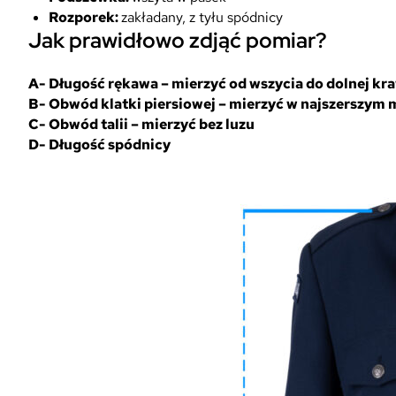
Rozporek:
zakładany, z tyłu spódnicy
Jak prawidłowo zdjąć pomiar?
A- Długość rękawa – mierzyć od wszycia do dolnej kr
B- Obwód klatki piersiowej – mierzyć w najszerszym 
C- Obwód talii – mierzyć bez luzu
D- Długość spódnicy