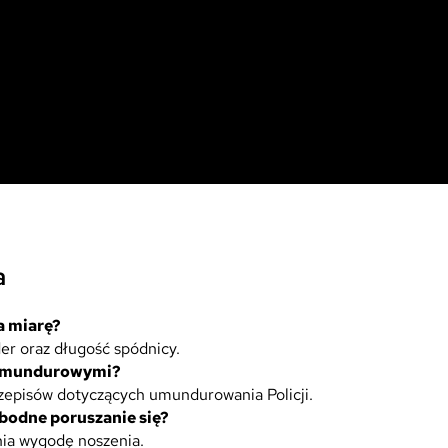
a
a miarę?
er oraz długość spódnicy.
mi mundurowymi?
zepisów dotyczących umundurowania Policji.
bodne poruszanie się?
wnia wygodę noszenia.