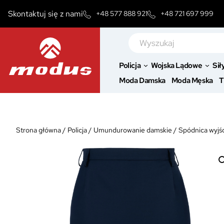
Przejdź
Skontaktuj się z nami
+48 577 888 921
+48 721 697 999
do
treści
Szukaj
Policja
Wojska Lądowe
Sił
Moda Damska
Moda Męska
T
Strona główna
/
Policja
/
Umundurowanie damskie
/
Spódnica wyjśc