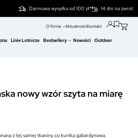
Darmowa wysyłka od 100 zł*
14 dni na zwrot
O firmie
Aktualności
Kontakt
czna
Linie Lotnicze
Bestsellery
Nowości
Outdoor
mska nowy wzór szyta na miarę
nana z tej samej tkaniny co kurtka gabardynowa.