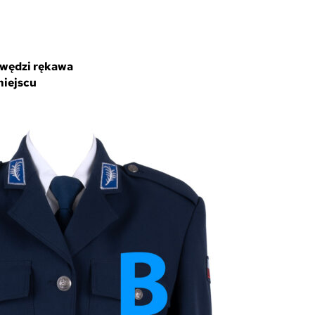
awędzi rękawa
miejscu