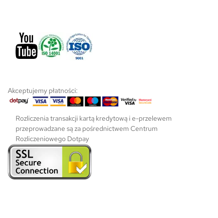
e
p
r
o
d
u
k
t
u
Akceptujemy płatności:
Rozliczenia transakcji kartą kredytową i e-przelewem
przeprowadzane są za pośrednictwem Centrum
Rozliczeniowego Dotpay