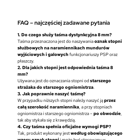
FAQ – najczęściej zadawane pytania
1. Do czego służy taśma dystynkcyjna 8 mm?
Taśma przeznaczona jest do naszywania
oznak stopni
służbowych na naramiennikach mundurów
wyjściowych i galowych
funkcjonariuszy PSP oraz
płaszczy.
2. Dla jakich stopni jest odpowiednia taśma 8
mm?
Używana jest do oznaczania stopni od
starszego
strażaka do starszego ogniomistrza
.
3. Jak poprawnie naszyć taśmę?
W przypadku niższych stopni należy naszyć ją
przez
całą szerokość naramiennika
, a przy stopniach
ogniomistrza i starszego ogniomistrza –
po obwodzie
,
tak aby stykała się z krawędzią.
4. Czy taśma spełnia oficjalne wymogi PSP?
Tak, produkt wykonany jest
według obowiązującego
wzoru oznak stopni
i może być stosowany w