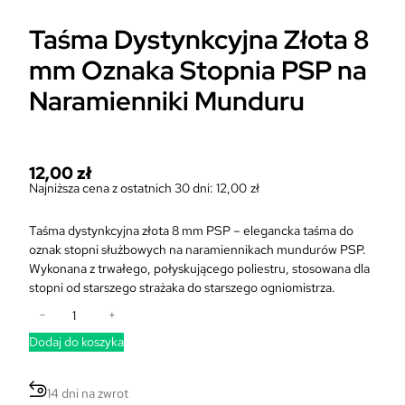
Taśma Dystynkcyjna Złota 8
mm Oznaka Stopnia PSP na
Naramienniki Munduru
12,00
zł
Najniższa cena z ostatnich 30 dni:
12,00
zł
Taśma dystynkcyjna złota 8 mm PSP – elegancka taśma do
oznak stopni służbowych na naramiennikach mundurów PSP.
Wykonana z trwałego, połyskującego poliestru, stosowana dla
stopni od starszego strażaka do starszego ogniomistrza.
i
−
+
l
Dodaj do koszyka
o
ś
ć
14 dni na zwrot
T