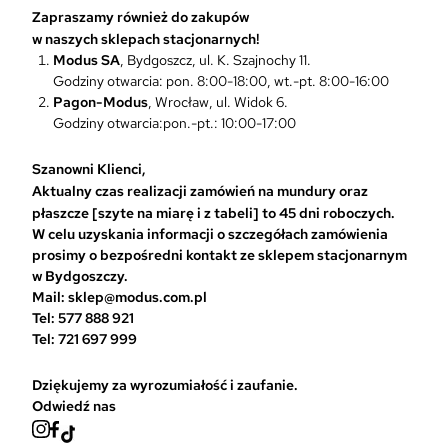
j
Zapraszamy również do zakupów
e
w naszych sklepach stacjonarnych!
m
Modus SA
, Bydgoszcz, ul. K. Szajnochy 11.
o
Godziny otwarcia: pon. 8:00-18:00, wt.-pt. 8:00-16:00
ż
Pagon-Modus
, Wrocław, ul. Widok 6.
n
Godziny otwarcia:pon.-pt.: 10:00-17:00
a
w
Szanowni Klienci,
y
Aktualny czas realizacji zamówień na mundury oraz
b
płaszcze [szyte na miarę i z tabeli] to 45 dni roboczych.
r
W celu uzyskania informacji o szczegółach zamówienia
a
prosimy o bezpośredni kontakt ze sklepem stacjonarnym
ć
w Bydgoszczy.
n
Mail: sklep@modus.com.pl
a
Tel: 577 888 921
s
Tel: 721 697 999
t
r
Dziękujemy za wyrozumiałość i zaufanie.
o
Odwiedź nas
n
i