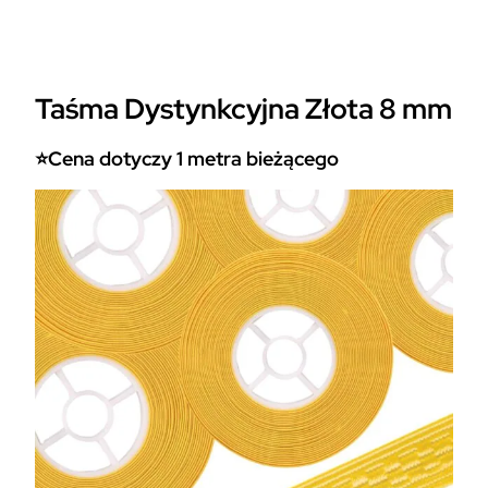
a
ś
m
a
Taśma Dystynkcyjna Złota 8 mm
D
y
s
⭐Cena dotyczy 1 metra bieżącego
t
y
n
k
c
y
j
n
a
Z
ł
o
t
a