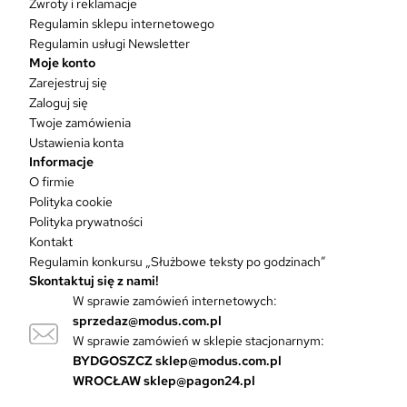
Zwroty i reklamacje
t
Regulamin sklepu internetowego
m
Regulamin usługi Newsletter
a
Moje konto
w
Zarejestruj się
i
Zaloguj się
e
Twoje zamówienia
l
Ustawienia konta
e
Informacje
w
O firmie
a
Polityka cookie
r
Polityka prywatności
i
Kontakt
a
Regulamin konkursu „Służbowe teksty po godzinach”
n
Skontaktuj się z nami!
t
W sprawie zamówień internetowych:
ó
sprzedaz@modus.com.pl
w
W sprawie zamówień w sklepie stacjonarnym:
.
O
BYDGOSZCZ
sklep@modus.com.pl
p
WROCŁAW
sklep@pagon24.pl
c