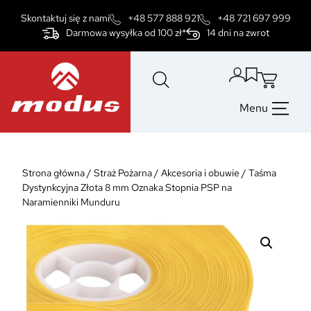
Przejdź
Skontaktuj się z nami
+48 577 888 921
+48 721 697 999
do
Darmowa wysyłka od 100 zł*
14 dni na zwrot
treści
Menu
Strona główna
/
Straż Pożarna
/
Akcesoria i obuwie
/
Taśma
Dystynkcyjna Złota 8 mm Oznaka Stopnia PSP na
Naramienniki Munduru