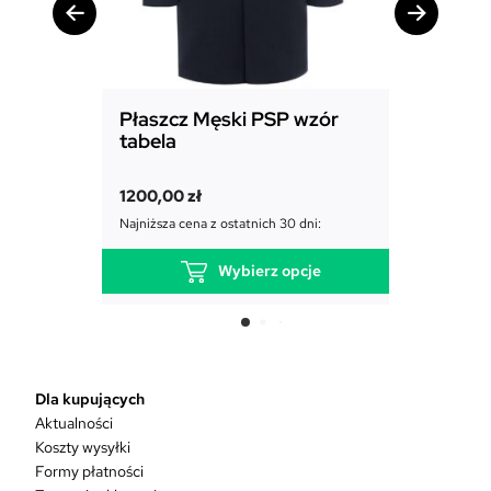
Płaszcz Męski PSP wzór
Mundur
tabela
PSP wz
1200,00
zł
1000,0
Najniższa cena z ostatnich 30 dni:
Najniższa c
Wybierz opcje
T
e
n
p
r
Dla kupujących
o
Aktualności
d
Koszty wysyłki
u
Formy płatności
k