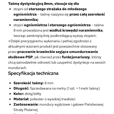
Taśmę dystynkcyjną 8mm, stosuje się dla
stopni od
starszego strażaka do młodszego
ogniomistrza
– taśmę naszywa się
przez całą szerokość
naramiennika;
stopni
ogniomistrza i starszego ogniomistrza
– taśma
8 mm prowadzona jest
wzdłuż krawędzi naramiennika
,
tworząc zamkniętą linię podkreślającą wyższy stopień;
⭐Dzięki precyzyjnemu wykonaniu i pełnej zgodności z
aktualnymi wzorami produkt jest powszechnie stosowany
przez
pracownie krawieckie szyjące umundurowanie
służbowe PSP
, jak również przez
funkcjonariuszy
, którzy
chcą samodzielnie odnowić lub uzupełnić dystynkcje na swoich
mundurach.
Specyfikacja techniczna
Szerokość taśmy:
8 mm
Długość:
Sprzedawana na metry (1 szt. = 1 metr taśmy)
Kolor:
złoty/żółty
Materiał:
poliester o wysokiej trwałości
Zastosowanie:
mundury wyjściowe i galowe Państwowej
Straży Pożarnej