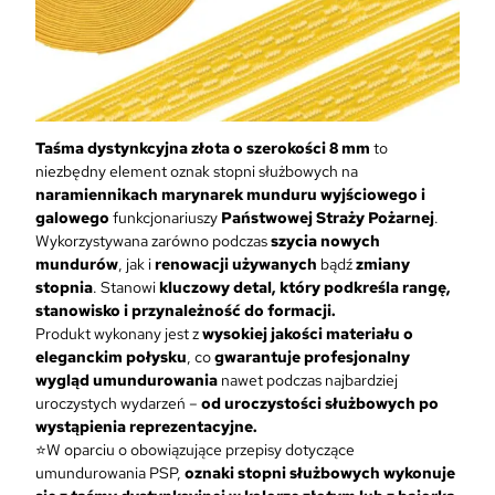
8
m
m
O
z
n
Taśma dystynkcyjna złota o szerokości 8 mm
to
a
niezbędny element oznak stopni służbowych na
k
naramiennikach marynarek munduru wyjściowego i
a
galowego
funkcjonariuszy
Państwowej Straży Pożarnej
.
S
Wykorzystywana zarówno podczas
szycia nowych
t
mundurów
, jak i
renowacji używanych
bądź
zmiany
o
stopnia
. Stanowi
kluczowy detal, który podkreśla rangę,
p
stanowisko i przynależność do formacji.
n
Produkt wykonany jest z
wysokiej jakości materiału o
i
eleganckim połysku
, co
gwarantuje profesjonalny
a
wygląd umundurowania
nawet podczas najbardziej
P
uroczystych wydarzeń –
od uroczystości służbowych po
S
wystąpienia reprezentacyjne.
P
⭐W oparciu o obowiązujące przepisy dotyczące
n
umundurowania PSP,
oznaki stopni służbowych wykonuje
a