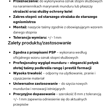
Przeznaczenie:
do wykonywania oznak stopni służbowych
na naramiennikach marynarek munduru lub płaszczy
strażacki oraz służby ochrony kolei
Zakres stopni:
od starszego strażaka do starszego
ogniomistrza
Montaż:
naszycie taśmy zgodnie z obowiązującym wzorem
danego stopnia
Tolerancja wymiaru:
+/- 1 mm
Zalety produktu/zastosowanie
Zgodna z przepisami PSP
– wykonana według
oficjalnego wzoru oznak stopni służbowych
Profesjonalny wygląd munduru
– elegancki połysk
złotej taśmy podkreśla rangę i prestiż formacji
Wysoka trwałość
– odporny na użytkowanie, pranie i
czyszczenie materiał
Uniwersalne zastosowanie
– do szycia nowych
mundurów i renowacji istniejących
Precyzyjne dopasowanie
– szerokość 8 mm z tolerancją
+/- 1 mm zapewnia odniesienie się do aktualnych
przepisów