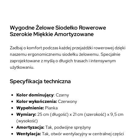
y
y
n
n
o
o
s
s
Wygodne Żelowe Siodełko Rowerowe
i
i
Szerokie Miękkie Amortyzowane
ł
:
a
2
Zadbaj o komfort podczas każdej przejażdżki rowerowej dzięki
:
7
naszemu ergonomicznemu siodełku żelowemu. Specjalnie
4
,
zaprojektowane z myślą o długich trasach i intensywnym
5
9
użytkowaniu.
,
9
0
Specyfikacja techniczna
0
z
ł
z
Kolor dominujący
: Czarny
.
ł
Kolor wykończenia:
Czerwony
.
Wypełnienie:
Pianka
Wymiary:
25 cm (długość) x 21 cm (szerokość) x 9,5 cm
(wysokość)
Amortyzacja:
Tak, podwójne sprężyny
Wentylacja:
Tak, otwór wentylacyjny w centralnej części