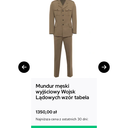
Mundur męski
Mundur d
wyjściowy Wojsk
Sił Powie
Lądowych wzór tabela
1850,00
zł
1350,00
zł
Najniższa cena
Najniższa cena z ostatnich 30 dni: