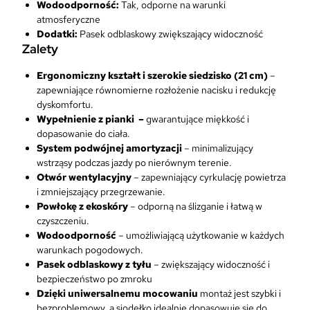
Wodoodporność:
Tak, odporne na warunki
atmosferyczne
Dodatki:
Pasek odblaskowy zwiększający widoczność
Zalety
Ergonomiczny kształt i szerokie siedzisko (21 cm)
–
zapewniające równomierne rozłożenie nacisku i redukcję
dyskomfortu.
Wypełnienie z pianki –
gwarantujące miękkość i
dopasowanie do ciała.
System podwójnej amortyzacji
– minimalizujący
wstrząsy podczas jazdy po nierównym terenie.
Otwór wentylacyjny
– zapewniający cyrkulację powietrza
i zmniejszający przegrzewanie.
Powłokę z ekoskóry
– odporną na ślizganie i łatwą w
czyszczeniu.
Wodoodporność
– umożliwiającą użytkowanie w każdych
warunkach pogodowych.
Pasek odblaskowy z tyłu
– zwiększający widoczność i
bezpieczeństwo po zmroku
Dzięki uniwersalnemu mocowaniu
montaż jest szybki i
bezproblemowy, a siodełko idealnie dopasowuje się do