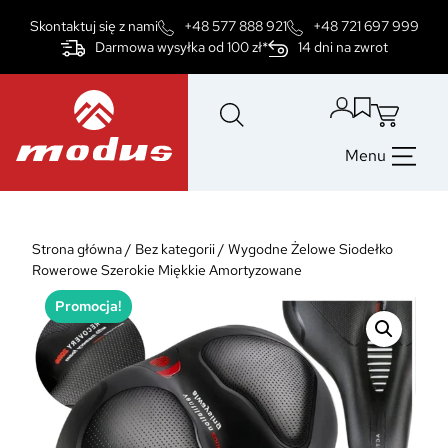
Przejdź
Skontaktuj się z nami
+48 577 888 921
+48 721 697 999
do
Darmowa wysyłka od 100 zł*
14 dni na zwrot
treści
Menu
Strona główna
/
Bez kategorii
/
Wygodne Żelowe Siodełko
Rowerowe Szerokie Miękkie Amortyzowane
Promocja!