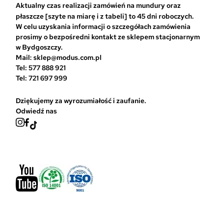
a
Aktualny czas realizacji zamówień na mundury oraz
ć
płaszcze [szyte na miarę i z tabeli] to 45 dni roboczych.
n
W celu uzyskania informacji o szczegółach zamówienia
a
prosimy o bezpośredni kontakt ze sklepem stacjonarnym
s
w Bydgoszczy.
t
Mail: sklep@modus.com.pl
r
Tel: 577 888 921
o
Tel: 721 697 999
n
i
Dziękujemy za wyrozumiałość i zaufanie.
e
Odwiedź nas
p
r
o
d
u
k
t
u