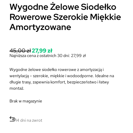
Wygodne Żelowe Siodełko
Rowerowe Szerokie Miękkie
Amortyzowane
P
45,00
zł
27,99
zł
i
Najniższa cena z ostatnich 30 dni:
27,99
zł
A
e
k
r
Wygodne żelowe siodełko rowerowe z amortyzacją i
t
w
wentylacją – szerokie, miękkie i wodoodporne. Idealne na
u
o
długie trasy, zapewnia komfort, bezpieczeństwo i łatwy
a
t
montaż.
l
n
n
a
Brak w magazynie
a
c
c
e
e
n
n
14 dni na zwrot
a
a
w
w