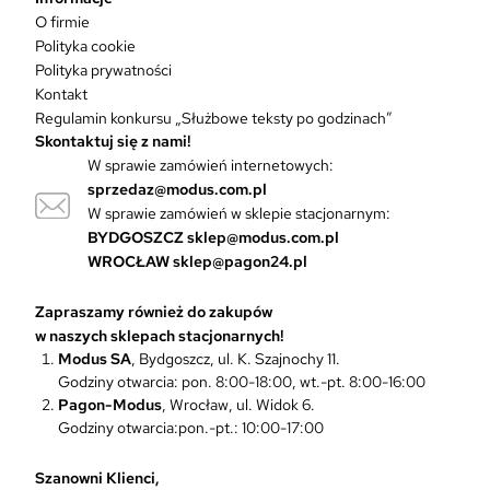
i
O firmie
a
Polityka cookie
n
Polityka prywatności
t
Kontakt
ó
Regulamin konkursu „Służbowe teksty po godzinach”
w
Skontaktuj się z nami!
.
W sprawie zamówień internetowych:
O
sprzedaz@modus.com.pl
p
W sprawie zamówień w sklepie stacjonarnym:
c
BYDGOSZCZ
sklep@modus.com.pl
j
WROCŁAW
sklep@pagon24.pl
e
m
Zapraszamy również do zakupów
o
w naszych sklepach stacjonarnych!
ż
Modus SA
, Bydgoszcz, ul. K. Szajnochy 11.
n
Godziny otwarcia: pon. 8:00-18:00, wt.-pt. 8:00-16:00
a
Pagon-Modus
, Wrocław, ul. Widok 6.
w
Godziny otwarcia:pon.-pt.: 10:00-17:00
y
b
r
Szanowni Klienci,