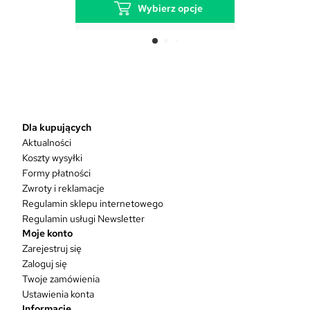
Wybierz opcje
T
e
n
p
r
o
d
Dla kupujących
u
Aktualności
k
Koszty wysyłki
t
Formy płatności
m
Zwroty i reklamacje
a
w
Regulamin sklepu internetowego
i
Regulamin usługi Newsletter
e
Moje konto
l
Zarejestruj się
e
Zaloguj się
w
Twoje zamówienia
a
Ustawienia konta
r
Informacje