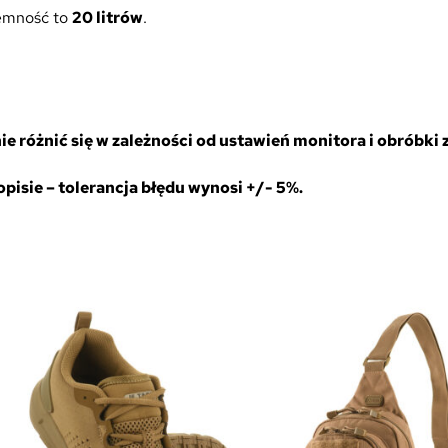
jemność to
20 litrów
.
 różnić się w zależności od ustawień monitora i obróbki z
isie – tolerancja błędu wynosi +/- 5%.