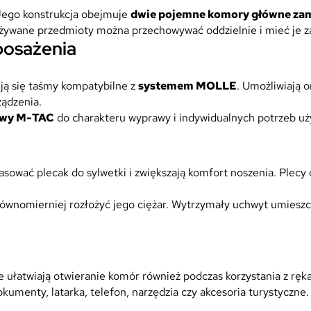
Jego konstrukcja obejmuje
dwie pojemne komory główne zam
używane przedmioty można przechowywać oddzielnie i mieć je z
osażenia
ją się taśmy kompatybilne z
systemem MOLLE
. Umożliwiają 
ządzenia.
owy M-TAC
do charakteru wyprawy i indywidualnych potrzeb uż
wać plecak do sylwetki i zwiększają komfort noszenia. Plecy or
ównomierniej rozłożyć jego ciężar. Wytrzymały uchwyt umiesz
ułatwiają otwieranie komór również podczas korzystania z ręka
umenty, latarka, telefon, narzędzia czy akcesoria turystyczne.