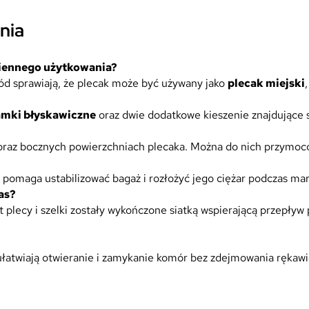
nia
ziennego użytkowania?
ród sprawiają, że plecak może być używany jako
plecak miejski
amki błyskawiczne
oraz dwie dodatkowe kieszenie znajdujące s
 oraz bocznych powierzchniach plecaka. Można do nich przymoco
y pomaga ustabilizować bagaż i rozłożyć jego ciężar podczas mar
as?
plecy i szelki zostały wykończone siatką wspierającą przepływ 
łatwiają otwieranie i zamykanie komór bez zdejmowania rękawi