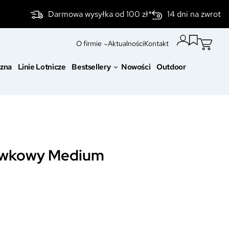
Darmowa wysyłka od 100 zł*
14 dni na zwrot
O firmie
Aktualności
Kontakt
czna
Linie Lotnicze
Bestsellery
Nowości
Outdoor
liwkowy Medium