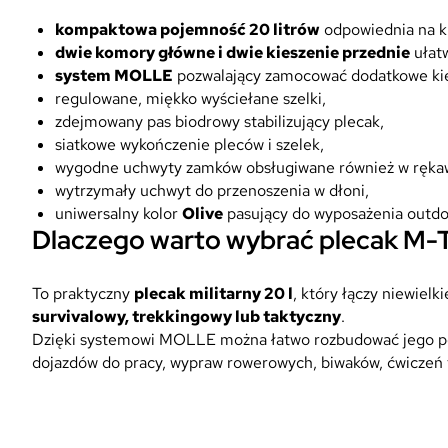
kompaktowa pojemność 20 litrów
odpowiednia na k
dwie komory główne i dwie kieszenie przednie
ułatw
system MOLLE
pozwalający zamocować dodatkowe kies
regulowane, miękko wyściełane szelki,
zdejmowany pas biodrowy stabilizujący plecak,
siatkowe wykończenie pleców i szelek,
wygodne uchwyty zamków obsługiwane również w ręka
wytrzymały uchwyt do przenoszenia w dłoni,
uniwersalny kolor
Olive
pasujący do wyposażenia outdo
Dlaczego warto wybrać plecak M-
To praktyczny
plecak militarny 20 l
, który łączy niewie
survivalowy, trekkingowy lub taktyczny
.
Dzięki systemowi MOLLE można łatwo rozbudować jego poj
dojazdów do pracy, wypraw rowerowych, biwaków, ćwiczeń