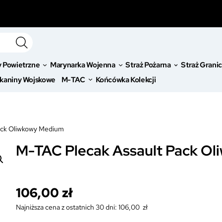
y Powietrzne
Marynarka Wojenna
Straż Pożarna
Straż Grani
kaniny Wojskowe
M-TAC
Końcówka Kolekcji
ack Oliwkowy Medium
M-TAC Plecak Assault Pack O
106,00
zł
Najniższa cena z ostatnich 30 dni:
106,00
zł