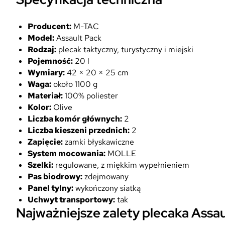
Producent:
M-TAC
Model:
Assault Pack
Rodzaj:
plecak taktyczny, turystyczny i miejski
Pojemność:
20 l
Wymiary:
42 × 20 × 25 cm
Waga:
około 1100 g
Materiał:
100% poliester
Kolor:
Olive
Liczba komór głównych:
2
Liczba kieszeni przednich:
2
Zapięcie:
zamki błyskawiczne
System mocowania:
MOLLE
Szelki:
regulowane, z miękkim wypełnieniem
Pas biodrowy:
zdejmowany
Panel tylny:
wykończony siatką
Uchwyt transportowy:
tak
Najważniejsze zalety plecaka Assau