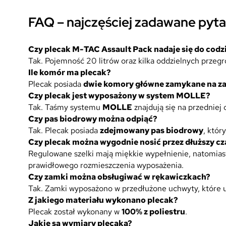
FAQ – najczęściej zadawane pyta
Czy plecak M-TAC Assault Pack nadaje się do cod
Tak. Pojemność 20 litrów oraz kilka oddzielnych przeg
Ile komór ma plecak?
Plecak posiada
dwie komory główne zamykane na z
Czy plecak jest wyposażony w system MOLLE?
Tak. Taśmy systemu
MOLLE
znajdują się na przedniej
Czy pas biodrowy można odpiąć?
Tak. Plecak posiada
zdejmowany pas biodrowy
, któr
Czy plecak można wygodnie nosić przez dłuższy cz
Regulowane szelki mają miękkie wypełnienie, natomiast 
prawidłowego rozmieszczenia wyposażenia.
Czy zamki można obsługiwać w rękawiczkach?
Tak. Zamki wyposażono w przedłużone uchwyty, które u
Z jakiego materiału wykonano plecak?
Plecak został wykonany w
100% z poliestru
.
Jakie są wymiary plecaka?