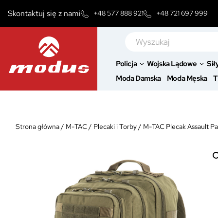
Przejdź
Skontaktuj się z nami
+48 577 888 921
+48 721 697 999
do
treści
Szukaj
Policja
Wojska Lądowe
Sił
Moda Damska
Moda Męska
T
Strona główna
/
M-TAC
/
Plecaki i Torby
/
M-TAC Plecak Assault P