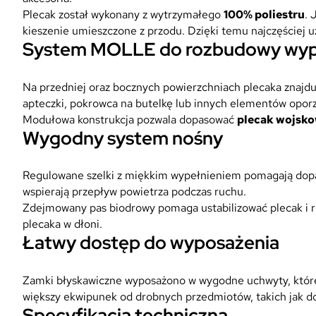
Plecak został wykonany z wytrzymałego
100% poliestru
. 
kieszenie umieszczone z przodu. Dzięki temu najczęściej 
System MOLLE do rozbudowy wyp
Na przedniej oraz bocznych powierzchniach plecaka znajdu
apteczki, pokrowca na butelkę lub innych elementów opor
Modułowa konstrukcja pozwala dopasować
plecak wojsk
Wygodny system nośny
Regulowane szelki z miękkim wypełnieniem pomagają dopaso
wspierają przepływ powietrza podczas ruchu.
Zdejmowany pas biodrowy pomaga ustabilizować plecak i r
plecaka w dłoni.
Łatwy dostęp do wyposażenia
Zamki błyskawiczne wyposażono w wygodne uchwyty, które 
większy ekwipunek od drobnych przedmiotów, takich jak dok
Specyfikacja techniczna