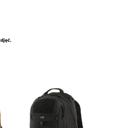
djęć.