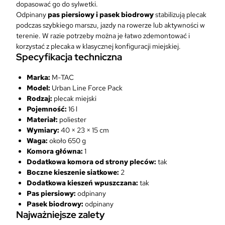
dopasować go do sylwetki.
a
Odpinany
pas piersiowy i pasek biodrowy
stabilizują plecak
c
podczas szybkiego marszu, jazdy na rowerze lub aktywności w
k
terenie. W razie potrzeby można je łatwo zdemontować i
1
korzystać z plecaka w klasycznej konfiguracji miejskiej.
6
Specyfikacja techniczna
l
c
Marka:
M-TAC
z
Model:
Urban Line Force Pack
a
Rodzaj:
plecak miejski
r
Pojemność:
16 l
n
Materiał:
poliester
y
Wymiary:
40 × 23 × 15 cm
Waga:
około 650 g
Komora główna:
1
Dodatkowa komora od strony pleców:
tak
Boczne kieszenie siatkowe:
2
Dodatkowa kieszeń wpuszczana:
tak
Pas piersiowy:
odpinany
Pasek biodrowy:
odpinany
Najważniejsze zalety