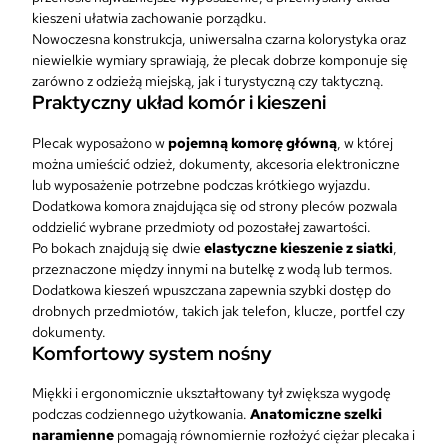
i
kieszeni ułatwia zachowanie porządku.
e
Nowoczesna konstrukcja, uniwersalna czarna kolorystyka oraz
j
niewielkie wymiary sprawiają, że plecak dobrze komponuje się
s
zarówno z odzieżą miejską, jak i turystyczną czy taktyczną.
k
Praktyczny układ komór i kieszeni
i
–
Plecak wyposażono w
pojemną komorę główną
, w której
U
można umieścić odzież, dokumenty, akcesoria elektroniczne
r
lub wyposażenie potrzebne podczas krótkiego wyjazdu.
b
Dodatkowa komora znajdująca się od strony pleców pozwala
a
oddzielić wybrane przedmioty od pozostałej zawartości.
n
Po bokach znajdują się dwie
elastyczne kieszenie z siatki
,
L
przeznaczone między innymi na butelkę z wodą lub termos.
i
Dodatkowa kieszeń wpuszczana zapewnia szybki dostęp do
n
drobnych przedmiotów, takich jak telefon, klucze, portfel czy
e
dokumenty.
F
Komfortowy system nośny
o
r
Miękki i ergonomicznie ukształtowany tył zwiększa wygodę
c
podczas codziennego użytkowania.
Anatomiczne szelki
e
naramienne
pomagają równomiernie rozłożyć ciężar plecaka i
P