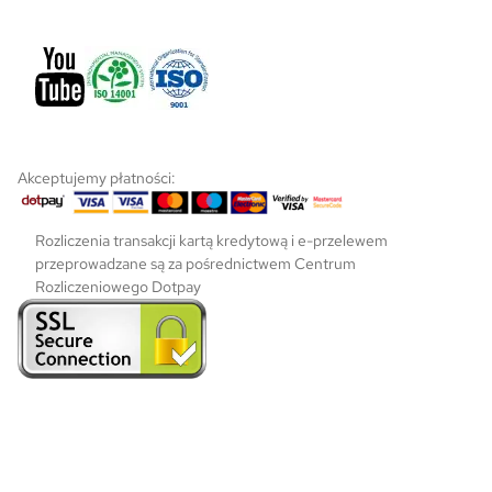
o
d
u
k
t
u
Akceptujemy płatności:
Rozliczenia transakcji kartą kredytową i e-przelewem
przeprowadzane są za pośrednictwem Centrum
Rozliczeniowego Dotpay