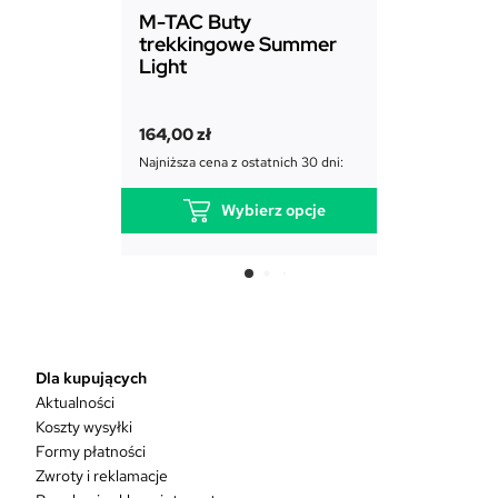
M-TAC Buty
M-TAC T
trekkingowe Summer
Assistan
Light
116,00
zł
164,00
zł
Najniższa cena
Najniższa cena z ostatnich 30 dni:
D
Wybierz opcje
T
e
n
p
r
o
Dla kupujących
d
Aktualności
u
Koszty wysyłki
k
Formy płatności
t
Zwroty i reklamacje
m