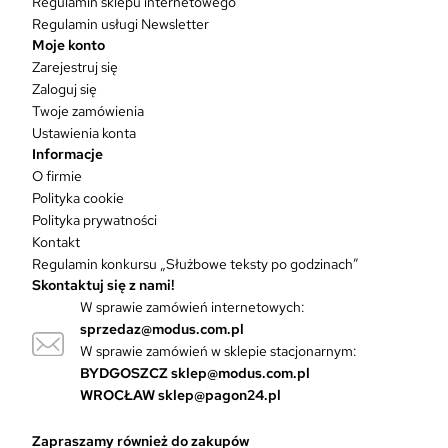
Regulamin sklepu internetowego
a
w
Regulamin usługi Newsletter
i
Moje konto
e
Zarejestruj się
l
Zaloguj się
e
Twoje zamówienia
w
Ustawienia konta
a
Informacje
r
O firmie
i
Polityka cookie
a
Polityka prywatności
n
Kontakt
t
Regulamin konkursu „Służbowe teksty po godzinach”
ó
Skontaktuj się z nami!
w
W sprawie zamówień internetowych:
.
sprzedaz@modus.com.pl
O
W sprawie zamówień w sklepie stacjonarnym:
p
BYDGOSZCZ
sklep@modus.com.pl
c
WROCŁAW
sklep@pagon24.pl
j
e
Zapraszamy również do zakupów
m