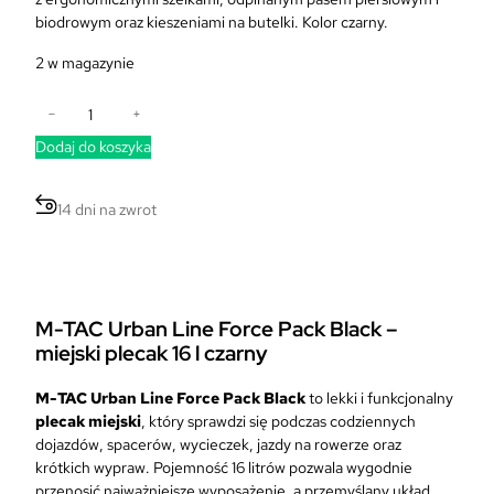
biodrowym oraz kieszeniami na butelki. Kolor czarny.
2 w magazynie
i
−
+
l
Dodaj do koszyka
o
ś
ć
14 dni na zwrot
M
-
T
A
C
M-TAC Urban Line Force Pack Black –
P
miejski plecak 16 l
czarny
l
e
M-TAC Urban Line Force Pack Black
to lekki i funkcjonalny
c
plecak miejski
, który sprawdzi się podczas codziennych
a
dojazdów, spacerów, wycieczek, jazdy na rowerze oraz
k
krótkich wypraw. Pojemność 16 litrów pozwala wygodnie
M
przenosić najważniejsze wyposażenie, a przemyślany układ