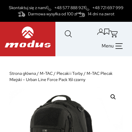
Przejdź
Skontaktuj się z nami
+48 577 888 921
+48 721 697 999
do
Darmowa wysyłka od 100 zł*
14 dni na zwrot
treści
Menu
Strona główna
/
M-TAC
/
Plecaki i Torby
/
M-TAC Plecak
Miejski – Urban Line Force Pack 16l czarny