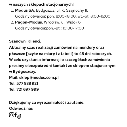
w naszych sklepach stacjonarnych!
o
Modus SA
, Bydgoszcz, ul. K. Szajnochy 11.
ż
Godziny otwarcia: pon. 8:00-18:00, wt.-pt. 8:00-16:00
n
Pagon-Modus
, Wrocław, ul. Widok 6.
a
Godziny otwarcia:pon.-pt.: 10:00-17:00
w
y
b
Szanowni Klienci,
r
Aktualny czas realizacji zamówień na mundury oraz
a
płaszcze [szyte na miarę i z tabeli] to 45 dni roboczych.
ć
W celu uzyskania informacji o szczegółach zamówienia
n
prosimy o bezpośredni kontakt ze sklepem stacjonarnym
a
w Bydgoszczy.
s
Mail: sklep@modus.com.pl
t
Tel: 577 888 921
r
Tel: 721 697 999
o
n
Dziękujemy za wyrozumiałość i zaufanie.
i
Odwiedź nas
e
p
r