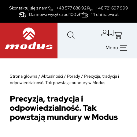
Przejdź
Skontaktuj się z nami
+48 577 888 921
+48 721 697 999
do
Darmowa wysyłka od 100 zł*
14 dni na zwrot
treści
Menu
Strona główna
/
Aktualności
/
Porady
/
Precyzja, tradycja i
odpowiedzialność. Tak powstają mundury w Modus
Precyzja, tradycja i
odpowiedzialność. Tak
powstają mundury w Modus