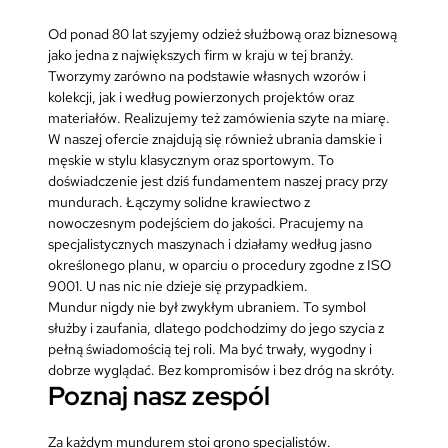
Od ponad 80 lat szyjemy odzież służbową oraz biznesową
jako jedna z największych firm w kraju w tej branży.
Tworzymy zarówno na podstawie własnych wzorów i
kolekcji, jak i według powierzonych projektów oraz
materiałów. Realizujemy też zamówienia szyte na miarę.
W naszej ofercie znajdują się również ubrania damskie i
męskie w stylu klasycznym oraz sportowym. To
doświadczenie jest dziś fundamentem naszej pracy przy
mundurach. Łączymy solidne krawiectwo z
nowoczesnym podejściem do jakości. Pracujemy na
specjalistycznych maszynach i działamy według jasno
określonego planu, w oparciu o procedury zgodne z ISO
9001. U nas nic nie dzieje się przypadkiem.
Mundur nigdy nie był zwykłym ubraniem. To symbol
służby i zaufania, dlatego podchodzimy do jego szycia z
pełną świadomością tej roli. Ma być trwały, wygodny i
dobrze wyglądać. Bez kompromisów i bez dróg na skróty.
Poznaj nasz zespól
Za każdym mundurem stoi grono specjalistów.