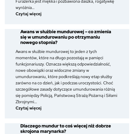
Furażerka jest miękka i pozbawiona daszka, rogatywkę
wyróżnia…
:
Czytaj więcej
Furażerka,
rogatywka
Awans w służbie mundurowej – co zmienia
i
się w umundurowaniu po otrzymaniu
czapka
nowego stopnia?
garnizonowa
–
Awans w służbie mundurowej to jeden z tych
jak
momentów, które na długo pozostają w pamięci
je
funkcjonariuszy. Oznacza większą odpowiedzialność,
rozpoznać
nowe obowiązki oraz widoczne zmiany w
i
umundurowaniu, które podkreślają nowy etap służby
czym
zarówno na co dzień, jak i podczas uroczystości. Choć
się
szczegółowe zasady dotyczące umundurowania różnią
różnią?
się pomiędzy Policją, Państwową Strażą Pożarną i Siłami
Zbrojnymi…
:
Czytaj więcej
Awans
w
Dlaczego mundur to coś więcej niż dobrze
służbie
skrojona marynarka?
mundurowej