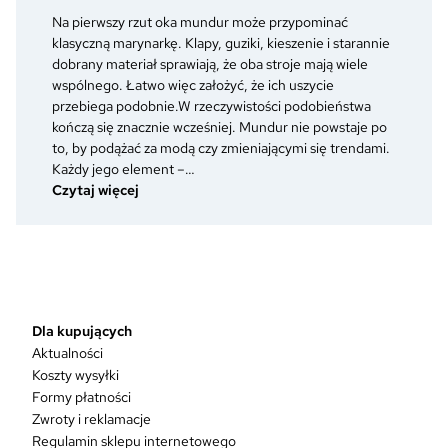
–
Na pierwszy rzut oka mundur może przypominać
co
klasyczną marynarkę. Klapy, guziki, kieszenie i starannie
zmienia
dobrany materiał sprawiają, że oba stroje mają wiele
się
wspólnego. Łatwo więc założyć, że ich uszycie
w
przebiega podobnie.W rzeczywistości podobieństwa
umundurowaniu
kończą się znacznie wcześniej. Mundur nie powstaje po
po
to, by podążać za modą czy zmieniającymi się trendami.
otrzymaniu
Każdy jego element –…
nowego
:
Czytaj więcej
stopnia?
Dlaczego
mundur
to
coś
więcej
niż
Dla kupujących
dobrze
Aktualności
skrojona
Koszty wysyłki
marynarka?
Formy płatności
Zwroty i reklamacje
Regulamin sklepu internetowego