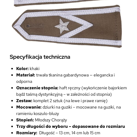
Specyfikacja techniczna
Kolor:
khaki
Materiał:
trwała tkanina gabardynowa — elegancka i
odporna
Oznaczenie stopnia:
haft ręczny (wykończenie bajorkiem
bądź taśmą dystynkcyjną – w zależności od stopnia)
Zestaw:
komplet 2 sztuk (na lewe i prawe ramię)
Mocowanie:
dziurki na guziki – mocowane na guziki, na
ramieniu koszulo-bluzy
Stopień:
Młodszy Chorąży
Trzy długości do wyboru – dopasowane do rozmiaru
Rozmiary:
Długość – 13 cm, 14 cm lub 15 cm