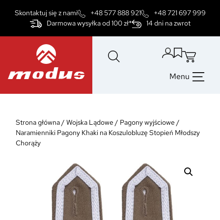
Przejdź
Skontaktuj się z nami
+48 577 888 921
+48 721 697 999
do
Darmowa wysyłka od 100 zł*
14 dni na zwrot
treści
Menu
Strona główna
/
Wojska Lądowe
/
Pagony wyjściowe
/
Naramienniki Pagony Khaki na Koszulobluzę Stopień Młodszy
Chorąży