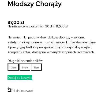
Młodszy Chorąży
87,00
zł
Najniższa cena z ostatnich 30 dni:
87,00
zł
Naramienniki, pagony khaki do koszulobluzy – solidne,
estetyczne i wygodne w montażu na guziki. Trwała gabardyna
+ precyzyjny haft stopnia gwarantują profesjonalny wygląd.
Komplet 2 sztuk, dostępne w różnych stopniach i rozmiarach.
Długości naramienników
13cm
14cm
15cm
Dodaj do koszyka
14 dni na zwrot