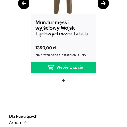
Mundur męski
Mundur d
wyjściowy Wojsk
Sił Powie
Lądowych wzór tabela
1850,00
zł
1350,00
zł
Najniższa cena
Najniższa cena z ostatnich 30 dni:
Wybierz opcje
T
e
n
p
r
o
d
Dla kupujących
u
Aktualności
k