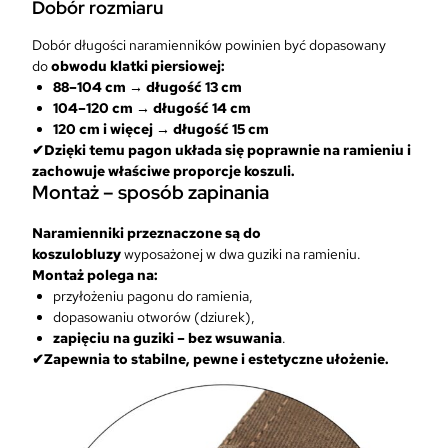
Dobór rozmiaru
Dobór długości naramienników powinien być dopasowany
do
obwodu klatki piersiowej:
88–104 cm → długość 13 cm
104–120 cm → długość 14 cm
120 cm i więcej → długość 15 cm
✔Dzięki temu pagon układa się poprawnie na ramieniu i
zachowuje właściwe proporcje koszuli.
Montaż – sposób zapinania
Naramienniki przeznaczone są do
koszulobluzy
wyposażonej w dwa guziki na ramieniu.
Montaż polega na:
przyłożeniu pagonu do ramienia,
dopasowaniu otworów (dziurek),
zapięciu na guziki – bez wsuwania
.
✔Zapewnia to stabilne, pewne i estetyczne ułożenie.