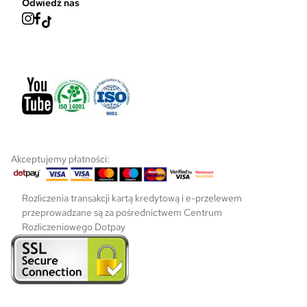
Odwiedź nas
p
r
o
d
u
k
t
u
Akceptujemy płatności:
Rozliczenia transakcji kartą kredytową i e-przelewem
przeprowadzane są za pośrednictwem Centrum
Rozliczeniowego Dotpay