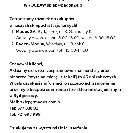
j
WROCŁAW
sklep@pagon24.pl
e
m
Zapraszamy również do zakupów
o
w naszych sklepach stacjonarnych!
ż
Modus SA
, Bydgoszcz, ul. K. Szajnochy 11.
n
Godziny otwarcia: pon. 8:00-18:00, wt.-pt. 8:00-16:00
a
Pagon-Modus
, Wrocław, ul. Widok 6.
w
Godziny otwarcia:pon.-pt.: 10:00-17:00
y
b
r
Szanowni Klienci,
a
Aktualny czas realizacji zamówień na mundury oraz
ć
płaszcze [szyte na miarę i z tabeli] to 45 dni roboczych.
n
W celu uzyskania informacji o szczegółach zamówienia
a
prosimy o bezpośredni kontakt ze sklepem stacjonarnym
s
w Bydgoszczy.
t
Mail: sklep@modus.com.pl
r
Tel: 577 888 921
o
Tel: 721 697 999
n
i
Dziękujemy za wyrozumiałość i zaufanie.
e