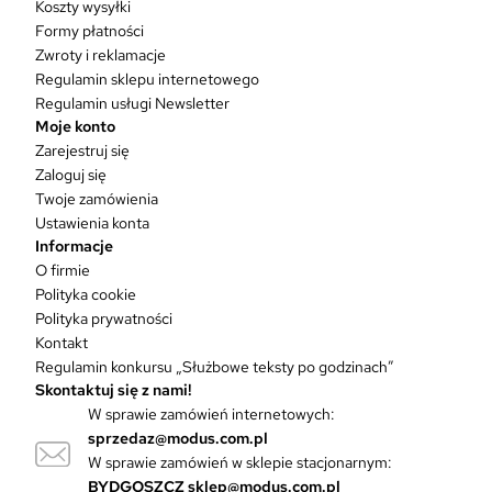
Koszty wysyłki
t
Formy płatności
m
Zwroty i reklamacje
a
w
Regulamin sklepu internetowego
i
Regulamin usługi Newsletter
e
Moje konto
l
Zarejestruj się
e
Zaloguj się
w
Twoje zamówienia
a
Ustawienia konta
r
Informacje
i
O firmie
a
Polityka cookie
n
Polityka prywatności
t
Kontakt
ó
Regulamin konkursu „Służbowe teksty po godzinach”
w
Skontaktuj się z nami!
.
W sprawie zamówień internetowych:
O
sprzedaz@modus.com.pl
p
W sprawie zamówień w sklepie stacjonarnym:
c
BYDGOSZCZ
sklep@modus.com.pl