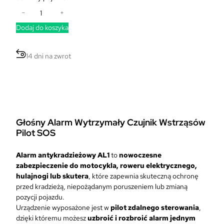
i
−
+
l
Dodaj do koszyka
o
ś
ć
14 dni na zwrot
A
l
a
r
m
R
Głośny Alarm Wytrzymały Czujnik Wstrząsów
o
Pilot SOS
w
e
r
Alarm antykradzieżowy AL1
to
nowoczesne
o
zabezpieczenie do motocykla, roweru elektrycznego,
w
hulajnogi lub skutera
, które zapewnia skuteczną ochronę
y
przed kradzieżą, niepożądanym poruszeniem lub zmianą
A
pozycji pojazdu.
n
Urządzenie wyposażone jest w
pilot zdalnego sterowania
,
t
dzięki któremu możesz
uzbroić i rozbroić alarm jednym