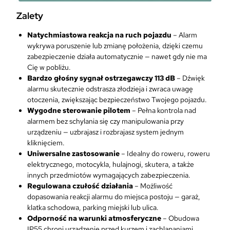
Zalety
Natychmiastowa reakcja na ruch pojazdu
– Alarm
wykrywa poruszenie lub zmianę położenia, dzięki czemu
zabezpieczenie działa automatycznie — nawet gdy nie ma
Cię w pobliżu.
Bardzo głośny sygnał ostrzegawczy 113 dB
– Dźwięk
alarmu skutecznie odstrasza złodzieja i zwraca uwagę
otoczenia, zwiększając bezpieczeństwo Twojego pojazdu.
Wygodne sterowanie pilotem
– Pełna kontrola nad
alarmem bez schylania się czy manipulowania przy
urządzeniu — uzbrajasz i rozbrajasz system jednym
kliknięciem.
Uniwersalne zastosowanie
– Idealny do roweru, roweru
elektrycznego, motocykla, hulajnogi, skutera, a także
innych przedmiotów wymagających zabezpieczenia.
Regulowana czułość działania
– Możliwość
dopasowania reakcji alarmu do miejsca postoju — garaż,
klatka schodowa, parking miejski lub ulica.
Odporność na warunki atmosferyczne
– Obudowa
IP55 chroni urządzenie przed kurzem i zachlapaniami,