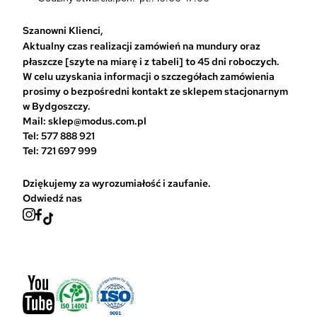
y
b
Szanowni Klienci,
r
Aktualny czas realizacji zamówień na mundury oraz
a
płaszcze [szyte na miarę i z tabeli] to 45 dni roboczych.
ć
W celu uzyskania informacji o szczegółach zamówienia
n
prosimy o bezpośredni kontakt ze sklepem stacjonarnym
a
w Bydgoszczy.
s
Mail: sklep@modus.com.pl
t
Tel: 577 888 921
r
Tel: 721 697 999
o
n
Dziękujemy za wyrozumiałość i zaufanie.
i
Odwiedź nas
e
p
r
o
d
u
k
t