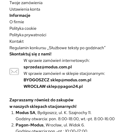
Twoje zamówienia
,
,
w
Ustawienia konta
0
z
0
z
a
Informacje
0
ł
0
ł
r
.
.
O firmie
i
z
z
Polityka cookie
a
ł
ł
Polityka prywatności
n
.
.
Kontakt
t
ó
Regulamin konkursu „Służbowe teksty po godzinach”
w
Skontaktuj się z nami!
.
W sprawie zamówień internetowych:
O
sprzedaz@modus.com.pl
p
W sprawie zamówień w sklepie stacjonarnym:
c
BYDGOSZCZ
sklep@modus.com.pl
j
WROCŁAW
sklep@pagon24.pl
e
m
Zapraszamy również do zakupów
o
w naszych sklepach stacjonarnych!
ż
Modus SA
, Bydgoszcz, ul. K. Szajnochy 11.
n
Godziny otwarcia: pon. 8:00-18:00, wt.-pt. 8:00-16:00
a
Pagon-Modus
, Wrocław, ul. Widok 6.
w
Godziny otwarcia:pon.-pt.: 10:00-17:00