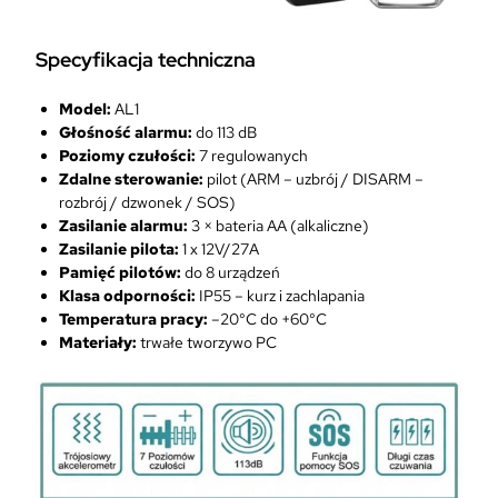
Specyfikacja techniczna
Model:
AL1
Głośność alarmu:
do 113 dB
Poziomy czułości:
7 regulowanych
Zdalne sterowanie:
pilot (ARM – uzbrój / DISARM –
rozbrój / dzwonek / SOS)
Zasilanie alarmu:
3 × bateria AA (alkaliczne)
Zasilanie pilota:
1 x 12V/27A
Pamięć pilotów:
do 8 urządzeń
Klasa odporności:
IP55 – kurz i zachlapania
Temperatura pracy:
–20°C do +60°C
Materiały:
trwałe tworzywo PC