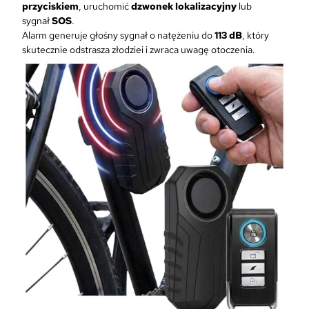
y
przyciskiem
, uruchomić
dzwonek lokalizacyjny
lub
w
sygnał
SOS
.
ł
Alarm generuje głośny sygnał o natężeniu do
113 dB
, który
a
skutecznie odstrasza złodziei i zwraca uwagę otoczenia.
m
a
n
i
o
w
y