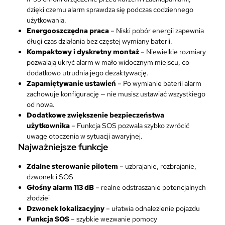
dzięki czemu alarm sprawdza się podczas codziennego
użytkowania.
Energooszczędna praca
– Niski pobór energii zapewnia
długi czas działania bez częstej wymiany baterii.
Kompaktowy i dyskretny montaż
– Niewielkie rozmiary
pozwalają ukryć alarm w mało widocznym miejscu, co
dodatkowo utrudnia jego dezaktywację.
Zapamiętywanie ustawień
– Po wymianie baterii alarm
zachowuje konfigurację — nie musisz ustawiać wszystkiego
od nowa.
Dodatkowe zwiększenie bezpieczeństwa
użytkownika
– Funkcja SOS pozwala szybko zwrócić
uwagę otoczenia w sytuacji awaryjnej.
Najważniejsze funkcje
Zdalne sterowanie pilotem
– uzbrajanie, rozbrajanie,
dzwonek i SOS
Głośny alarm 113 dB
– realne odstraszanie potencjalnych
złodziei
Dzwonek lokalizacyjny
– ułatwia odnalezienie pojazdu
Funkcja SOS
– szybkie wezwanie pomocy