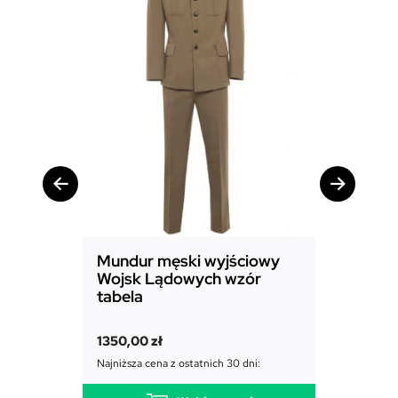
n
i
k
Mundur męski wyjściowy
Mundur
Wojsk Lądowych wzór
Powiet
tabela
1850,00
1350,00
zł
Najniższa c
Najniższa cena z ostatnich 30 dni: