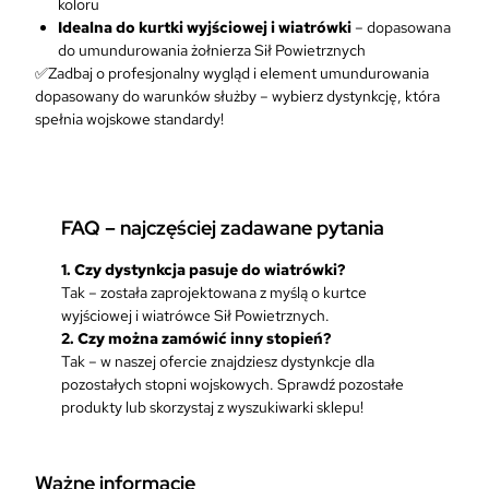
koloru
a
Idealna do kurtki wyjściowej i wiatrówki
– dopasowana
t
do umundurowania żołnierza Sił Powietrznych
r
✅Zadbaj o profesjonalny wygląd i element umundurowania
ó
dopasowany do warunków służby – wybierz dystynkcję, która
w
spełnia wojskowe standardy!
k
ę
–
r
FAQ – najczęściej zadawane pytania
z
e
1.
Czy dystynkcja pasuje do wiatrówki?
p
Tak – została zaprojektowana z myślą o kurtce
c
wyjściowej i wiatrówce Sił Powietrznych.
z
2.
Czy można zamówić inny stopień?
a
Tak – w naszej ofercie znajdziesz dystynkcje dla
r
pozostałych stopni wojskowych. Sprawdź pozostałe
n
produkty lub skorzystaj z wyszukiwarki sklepu!
y
S
i
ł
Ważne informacje