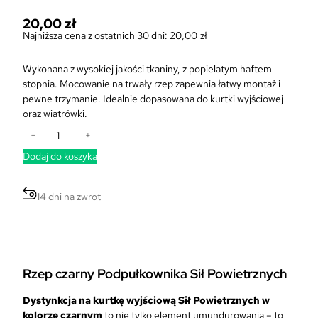
20,00
zł
Najniższa cena z ostatnich 30 dni:
20,00
zł
Wykonana z wysokiej jakości tkaniny, z popielatym haftem
stopnia. Mocowanie na trwały rzep zapewnia łatwy montaż i
pewne trzymanie. Idealnie dopasowana do kurtki wyjściowej
oraz wiatrówki.
i
−
+
l
Dodaj do koszyka
o
ś
ć
14 dni na zwrot
D
y
s
t
y
Rzep czarny Podpułkownika Sił Powietrznych
n
k
Dystynkcja na kurtkę wyjściową Sił Powietrznych w
c
kolorze czarnym
to nie tylko element umundurowania – to