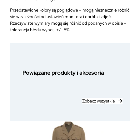
P
Przedstawione kolory są poglądowe – mogą nieznacznie różnić
o
się w zależności od ustawień monitora i obróbki zdjęć.
w
Rzeczywiste wymiary mogą się różnić od podanych w opisie –
i
tolerancja błędu wynosi +/- 5%.
e
t
r
z
n
y
c
Powiązane produkty i akcesoria
h
P
o
d
Zobacz wszystkie
p
u
ł
k
o
w