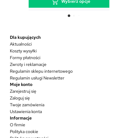
Wybierz opcje
T
e
n
p
r
Dla kupujących
o
Aktualności
d
Koszty wysyłki
u
Formy płatności
k
Zwroty i reklamacje
t
Regulamin sklepu internetowego
m
Regulamin usługi Newsletter
a
Moje konto
w
Zarejestruj się
i
Zaloguj się
e
Twoje zamówienia
l
Ustawienia konta
e
Informacje
w
O firmie
a
Polityka cookie
r