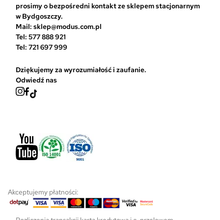
prosimy o bezpośredni kontakt ze sklepem stacjonarnym
ć
w Bydgoszczy.
n
Mail: sklep@modus.com.pl
a
Tel: 577 888 921
s
Tel: 721 697 999
t
r
Dziękujemy za wyrozumiałość i zaufanie.
o
Odwiedź nas
n
i
e
p
r
o
d
u
k
t
u
Akceptujemy płatności:
Rozliczenia transakcji kartą kredytową i e-przelewem