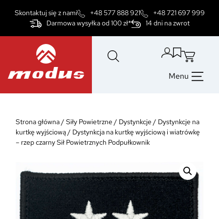
Przejdź
Skontaktuj się z nami
+48 577 888 921
+48 721 697 999
do
Darmowa wysyłka od 100 zł*
14 dni na zwrot
treści
Menu
Strona główna
/
Siły Powietrzne
/
Dystynkcje
/
Dystynkcje na
kurtkę wyjściową
/
Dystynkcja na kurtkę wyjściową i wiatrówkę
– rzep czarny Sił Powietrznych Podpułkownik