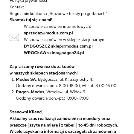
Polityka prywatności
i
Kontakt
a
Regulamin konkursu „Służbowe teksty po godzinach”
n
Skontaktuj się z nami!
t
W sprawie zamówień internetowych:
ó
sprzedaz@modus.com.pl
w
W sprawie zamówień w sklepie stacjonarnym:
.
O
BYDGOSZCZ
sklep@modus.com.pl
p
WROCŁAW
sklep@pagon24.pl
c
j
Zapraszamy również do zakupów
e
w naszych sklepach stacjonarnych!
m
Modus SA
, Bydgoszcz, ul. K. Szajnochy 11.
o
Godziny otwarcia: pon. 8:00-18:00, wt.-pt. 8:00-16:00
ż
Pagon-Modus
, Wrocław, ul. Widok 6.
n
Godziny otwarcia:pon.-pt.: 10:00-17:00
a
w
Szanowni Klienci,
y
Aktualny czas realizacji zamówień na mundury oraz
b
płaszcze [szyte na miarę i z tabeli] to 45 dni roboczych.
r
W celu uzyskania informacji o szczegółach zamówienia
a