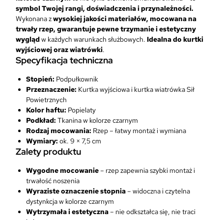
j
symbol Twojej rangi, doświadczenia i przynależności.
a
Wykonana z
wysokiej jakości materiałów, mocowana na
n
trwały rzep, gwarantuje pewne trzymanie i estetyczny
a
wygląd
w każdych warunkach służbowych.
Idealna do kurtki
k
wyjściowej oraz wiatrówki
.
u
Specyfikacja techniczna
r
t
Stopień:
Podpułkownik
k
Przeznaczenie:
Kurtka wyjściowa i kurtka wiatrówka Sił
ę
Powietrznych
w
Kolor haftu:
Popielaty
y
Podkład:
Tkanina w kolorze czarnym
j
Rodzaj mocowania:
Rzep – łatwy montaż i wymiana
ś
Wymiary:
ok. 9 × 7,5 cm
c
Zalety produktu
i
o
Wygodne mocowanie
– rzep zapewnia szybki montaż i
w
trwałość noszenia
ą
Wyraziste oznaczenie stopnia
– widoczna i czytelna
i
dystynkcja w kolorze czarnym
w
Wytrzymała i estetyczna
– nie odkształca się, nie traci
i