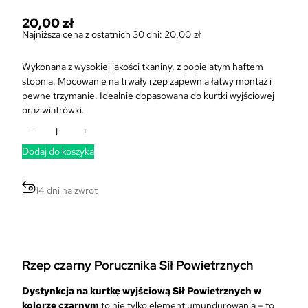
20,00
zł
Najniższa cena z ostatnich 30 dni:
20,00
zł
Wykonana z wysokiej jakości tkaniny, z popielatym haftem
stopnia. Mocowanie na trwały rzep zapewnia łatwy montaż i
pewne trzymanie. Idealnie dopasowana do kurtki wyjściowej
oraz wiatrówki.
i
−
+
l
Dodaj do koszyka
o
ś
ć
14 dni na zwrot
D
y
s
t
y
Rzep czarny Porucznika Sił Powietrznych
n
k
Dystynkcja na kurtkę wyjściową Sił Powietrznych w
c
kolorze czarnym
to nie tylko element umundurowania – to