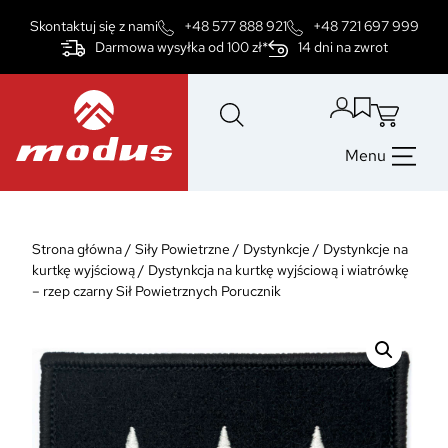
Przejdź
Skontaktuj się z nami
+48 577 888 921
+48 721 697 999
do
Darmowa wysyłka od 100 zł*
14 dni na zwrot
treści
Menu
Strona główna
/
Siły Powietrzne
/
Dystynkcje
/
Dystynkcje na
kurtkę wyjściową
/
Dystynkcja na kurtkę wyjściową i wiatrówkę
– rzep czarny Sił Powietrznych Porucznik