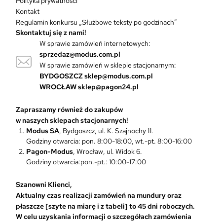
Polityka prywatności
i
Kontakt
a
Regulamin konkursu „Służbowe teksty po godzinach”
n
Skontaktuj się z nami!
t
W sprawie zamówień internetowych:
ó
sprzedaz@modus.com.pl
w
W sprawie zamówień w sklepie stacjonarnym:
.
O
BYDGOSZCZ
sklep@modus.com.pl
p
WROCŁAW
sklep@pagon24.pl
c
j
Zapraszamy również do zakupów
e
w naszych sklepach stacjonarnych!
m
Modus SA
, Bydgoszcz, ul. K. Szajnochy 11.
o
Godziny otwarcia: pon. 8:00-18:00, wt.-pt. 8:00-16:00
ż
Pagon-Modus
, Wrocław, ul. Widok 6.
n
Godziny otwarcia:pon.-pt.: 10:00-17:00
a
w
Szanowni Klienci,
y
Aktualny czas realizacji zamówień na mundury oraz
b
płaszcze [szyte na miarę i z tabeli] to 45 dni roboczych.
r
W celu uzyskania informacji o szczegółach zamówienia
a