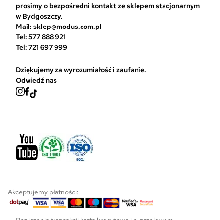
prosimy o bezpośredni kontakt ze sklepem stacjonarnym
ć
w Bydgoszczy.
n
Mail: sklep@modus.com.pl
a
Tel: 577 888 921
s
Tel: 721 697 999
t
r
Dziękujemy za wyrozumiałość i zaufanie.
o
Odwiedź nas
n
i
e
p
r
o
d
u
k
t
u
Akceptujemy płatności:
Rozliczenia transakcji kartą kredytową i e-przelewem