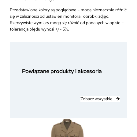
P
Przedstawione kolory są poglądowe – mogą nieznacznie różnić
o
się w zależności od ustawień monitora i obróbki zdjęć.
w
Rzeczywiste wymiary mogą się różnić od podanych w opisie –
i
tolerancja błędu wynosi +/- 5%.
e
t
r
z
n
y
c
Powiązane produkty i akcesoria
h
P
o
r
Zobacz wszystkie
u
c
z
n
i
k