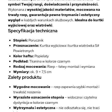
j
symbol Twojej rangi, doświadczenia i przynależności.
a
Wykonana z
wysokiej jakości materiałów, mocowana na
n
trwały rzep, gwarantuje pewne trzymanie i estetyczny
a
wygląd
w każdych warunkach służbowych.
Idealna do kurtki
k
wyjściowej oraz wiatrówki
.
u
Specyfikacja techniczna
r
t
Stopień:
Porucznik
k
Przeznaczenie:
Kurtka wyjściowa i kurtka wiatrówka Sił
ę
Powietrznych
w
Kolor haftu:
Popielaty
y
Podkład:
Tkanina w kolorze czarnym
j
Rodzaj mocowania:
Rzep – łatwy montaż i wymiana
ś
Wymiary:
ok. 9 × 7,5 cm
c
Zalety produktu
i
o
Wygodne mocowanie
– rzep zapewnia szybki montaż i
w
trwałość noszenia
ą
Wyraziste oznaczenie stopnia
– widoczna i czytelna
i
dystynkcja w kolorze czarnym
w
Wytrzymała i estetyczna
– nie odkształca się, nie traci
i