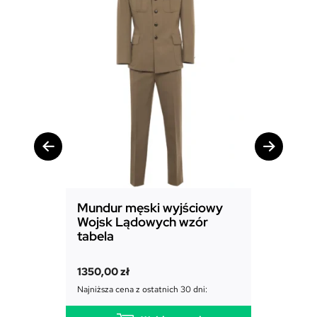
Mundur męski wyjściowy
Mundur
Wojsk Lądowych wzór
Powiet
tabela
1850,00
1350,00
zł
Najniższa c
Najniższa cena z ostatnich 30 dni: