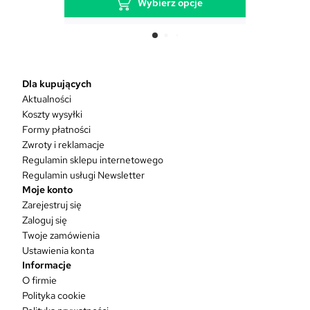
Wybierz opcje
T
e
n
p
r
Dla kupujących
o
Aktualności
d
Koszty wysyłki
u
Formy płatności
k
Zwroty i reklamacje
t
Regulamin sklepu internetowego
m
Regulamin usługi Newsletter
a
Moje konto
w
Zarejestruj się
i
Zaloguj się
e
Twoje zamówienia
l
Ustawienia konta
e
Informacje
w
O firmie
a
Polityka cookie
r