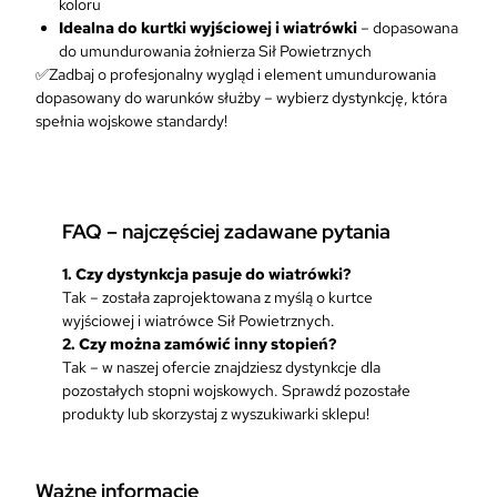
koloru
a
Idealna do kurtki wyjściowej i wiatrówki
– dopasowana
t
do umundurowania żołnierza Sił Powietrznych
r
✅Zadbaj o profesjonalny wygląd i element umundurowania
ó
dopasowany do warunków służby – wybierz dystynkcję, która
w
spełnia wojskowe standardy!
k
ę
–
r
FAQ – najczęściej zadawane pytania
z
e
1.
Czy dystynkcja pasuje do wiatrówki?
p
Tak – została zaprojektowana z myślą o kurtce
c
wyjściowej i wiatrówce Sił Powietrznych.
z
2.
Czy można zamówić inny stopień?
a
Tak – w naszej ofercie znajdziesz dystynkcje dla
r
pozostałych stopni wojskowych. Sprawdź pozostałe
n
produkty lub skorzystaj z wyszukiwarki sklepu!
y
S
i
ł
Ważne informacje