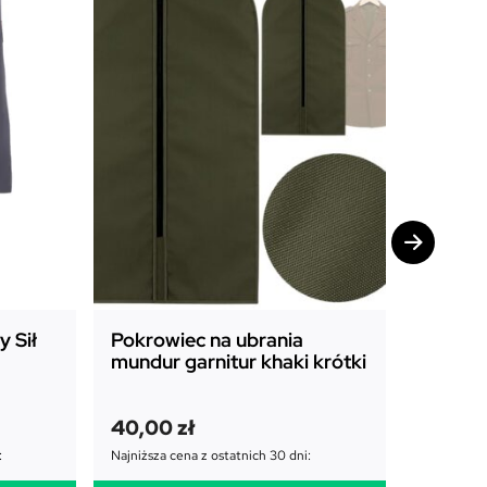
 Sił
Pokrowiec na ubrania
Pokrow
mundur garnitur khaki krótki
mundur
długi
P
A
40,00
zł
45,00
i
k
65,00
zł
:
Najniższa cena z ostatnich 30 dni:
e
t
Najniższa c