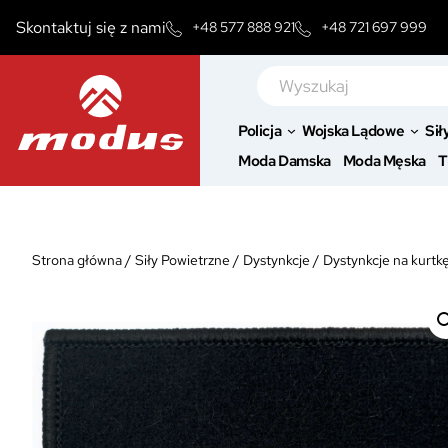
Przejdź
Skontaktuj się z nami
+48 577 888 921
+48 721 697 999
do
treści
Szukaj
Policja
Wojska Lądowe
Sił
Moda Damska
Moda Męska
T
Strona główna
/
Siły Powietrzne
/
Dystynkcje
/
Dystynkcje na kurtk