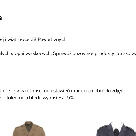
a
t
a
r
ó
w
ej i wiatrówce Sił Powietrznych.
k
ę
tałych stopni wojskowych. Sprawdź pozostałe produkty lub skorzy
–
r
z
e
p
c
ić się w zależności od ustawień monitora i obróbki zdjęć.
z
 – tolerancja błędu wynosi +/- 5%.
a
r
n
y
S