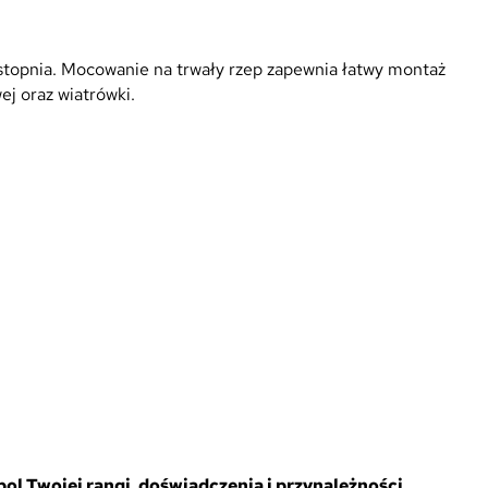
 stopnia. Mocowanie na trwały rzep zapewnia łatwy montaż
ej oraz wiatrówki.
ol Twojej rangi, doświadczenia i przynależności.