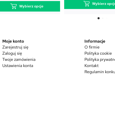
Wybierz opcj
y
Wybierz opcje
S
T
T
z
e
e
e
n
n
r
p
p
e
r
r
g
Moje konto
Informacje
o
o
o
Zarejestruj się
O firmie
d
d
w
u
Zaloguj się
Polityka cookie
u
y
k
Twoje zamówienia
Polityka prywatn
k
t
Ustawienia konta
Kontakt
t
m
Regulamin konku
m
a
a
w
w
i
i
e
e
l
l
e
e
w
w