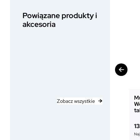
Powiązane produkty i
akcesoria
Mu
Zobacz wszystkie
W
ta
1
Naj