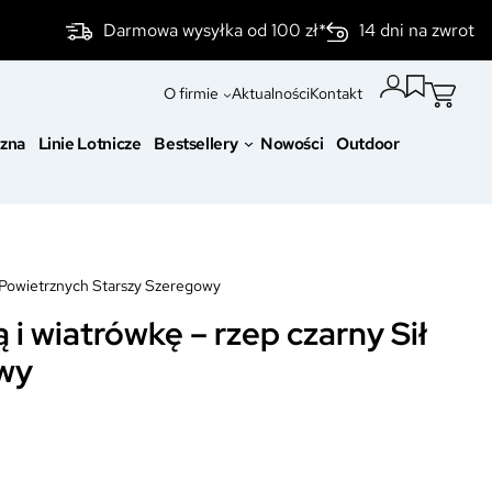
Darmowa wysyłka od 100 zł*
14 dni na zwrot
O firmie
Aktualności
Kontakt
czna
Linie Lotnicze
Bestsellery
Nowości
Outdoor
ił Powietrznych Starszy Szeregowy
i wiatrówkę – rzep czarny Sił
owy