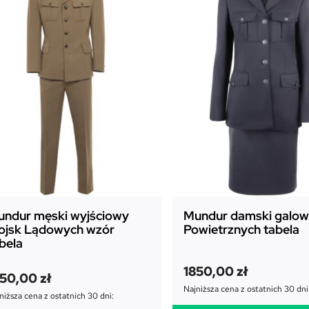
i
ł
P
o
w
i
e
t
r
z
n
y
c
h
ndur męski wyjściowy
Mundur damski galowy
S
ojsk Lądowych wzór
Powietrznych tabela
t
bela
a
1850,00
zł
r
350,00
zł
s
Najniższa cena z ostatnich 30 dni
niższa cena z ostatnich 30 dni:
z