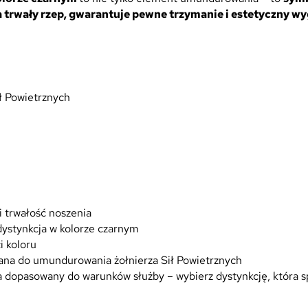
n
 trwały rzep, gwarantuje pewne trzymanie i estetyczny wy
a
k
u
r
t
ił Powietrznych
k
ę
w
y
j
ś
c
i
i trwałość noszenia
o
dystynkcja w kolorze czarnym
w
i koloru
ą
na do umundurowania żołnierza Sił Powietrznych
i
dopasowany do warunków służby – wybierz dystynkcję, która s
w
i