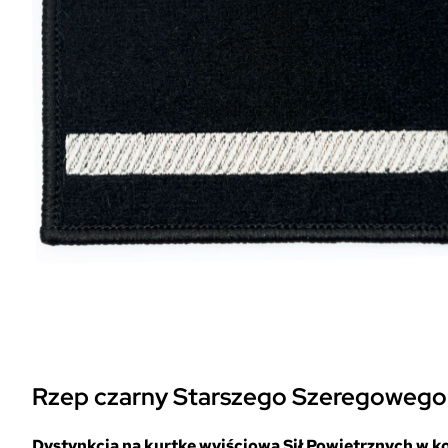
Rzep czarny Starszego Szeregowego 
Dystynkcja na kurtkę wyjściową Sił Powietrznych w 