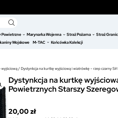
y Powietrzne
Marynarka Wojenna
Straż Pożarna
Straż Grani
kaniny Wojskowe
M-TAC
Końcówka Kolekcji
ę wyjściową
/
Dystynkcja na kurtkę wyjściową i wiatrówkę – rzep czarny S
Dystynkcja na kurtkę wyjściową 
Powietrznych Starszy Szereg
20,00
zł