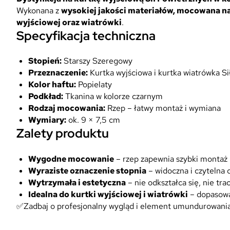
Wykonana z
wysokiej jakości materiałów, mocowana na
wyjściowej oraz wiatrówki
.
Specyfikacja techniczna
Stopień:
Starszy Szeregowy
Przeznaczenie:
Kurtka wyjściowa i kurtka wiatrówka S
Kolor haftu:
Popielaty
Podkład:
Tkanina w kolorze czarnym
Rodzaj mocowania:
Rzep – łatwy montaż i wymiana
Wymiary:
ok. 9 × 7,5 cm
Zalety produktu
Wygodne mocowanie
– rzep zapewnia szybki montaż 
Wyraziste oznaczenie stopnia
– widoczna i czytelna 
Wytrzymała i estetyczna
– nie odkształca się, nie trac
Idealna do kurtki wyjściowej i wiatrówki
– dopasowa
✅Zadbaj o profesjonalny wygląd i element umundurowania 