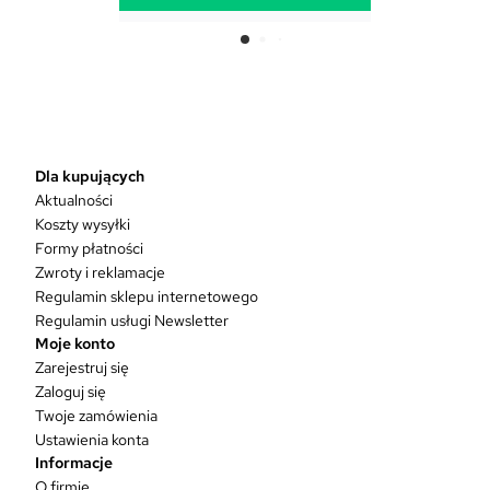
T
e
n
p
r
o
d
Dla kupujących
u
Aktualności
k
Koszty wysyłki
t
Formy płatności
m
Zwroty i reklamacje
a
w
Regulamin sklepu internetowego
i
Regulamin usługi Newsletter
e
Moje konto
l
Zarejestruj się
e
Zaloguj się
w
Twoje zamówienia
a
Ustawienia konta
r
Informacje
i
O firmie