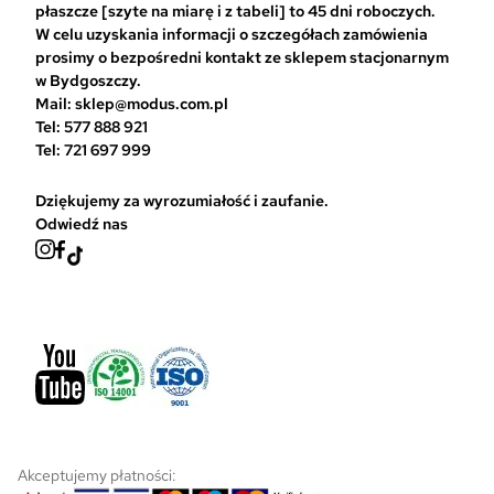
ć
płaszcze [szyte na miarę i z tabeli] to 45 dni roboczych.
n
W celu uzyskania informacji o szczegółach zamówienia
a
prosimy o bezpośredni kontakt ze sklepem stacjonarnym
s
w Bydgoszczy.
t
Mail: sklep@modus.com.pl
r
Tel: 577 888 921
o
Tel: 721 697 999
n
i
Dziękujemy za wyrozumiałość i zaufanie.
e
Odwiedź nas
p
r
o
d
u
k
t
u
Akceptujemy płatności: