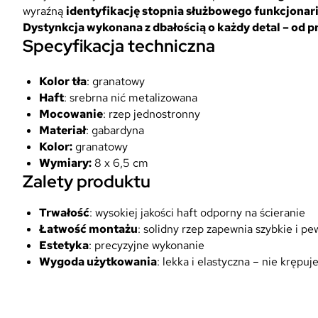
wyraźną
identyfikację stopnia służbowego funkcjonari
Dystynkcja wykonana z dbałością o każdy detal – od p
Specyfikacja techniczna
Kolor tła
: granatowy
Haft
: srebrna nić metalizowana
Mocowanie
: rzep jednostronny
Materiał
: gabardyna
Kolor:
granatowy
Wymiary:
8 x 6,5 cm
Zalety produktu
Trwałość
: wysokiej jakości haft odporny na ścieranie
Łatwość montażu
: solidny rzep zapewnia szybkie i 
Estetyka
: precyzyjne wykonanie
Wygoda użytkowania
: lekka i elastyczna – nie krępuj