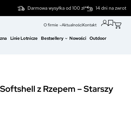
Darmowa wysyłka od 100 zł*
14 dni na zwrot
O firmie
Aktualności
Kontakt
czna
Linie Lotnicze
Bestsellery
Nowości
Outdoor
 Softshell z Rzepem – Starszy