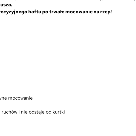
P
usza.
o
recyzyjnego haftu po trwałe mocowanie na rzep!
l
i
c
y
j
n
a
n
a
K
u
r
pewne mocowanie
t
k
e ruchów i nie odstaje od kurtki
ę
S
o
f