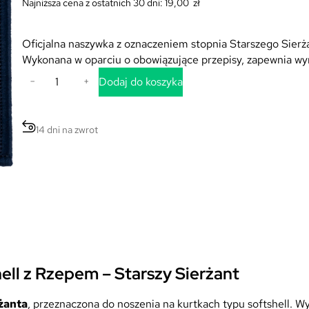
Najniższa cena z ostatnich 30 dni:
19,00
zł
Oficjalna naszywka z oznaczeniem stopnia Starszego Sierża
Wykonana w oparciu o obowiązujące przepisy, zapewnia wyr
i
Dodaj do koszyka
−
+
l
o
ś
14 dni na zwrot
ć
D
y
s
t
y
n
k
c
ell z Rzepem – Starszy Sierżant
j
a
żanta
, przeznaczona do noszenia na kurtkach typu softshell. W