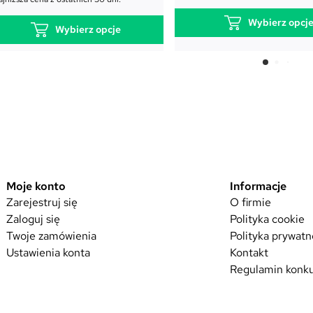
Wybierz opcj
Wybierz opcje
T
T
e
e
n
n
p
p
r
r
o
o
d
d
u
Moje konto
Informacje
u
k
Zarejestruj się
O firmie
k
Zaloguj się
Polityka cookie
t
t
Twoje zamówienia
Polityka prywatn
m
m
Ustawienia konta
Kontakt
a
a
Regulamin konku
w
w
i
i