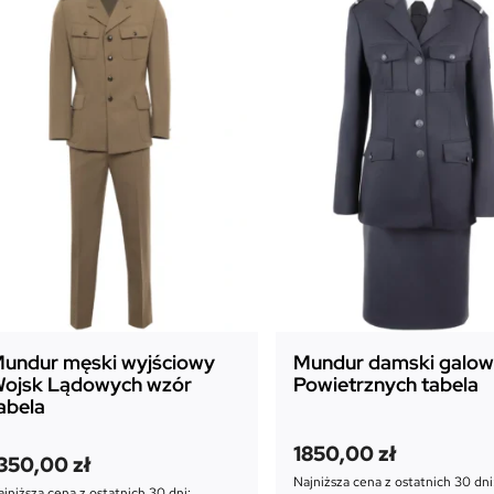
z
y
S
i
e
r
ż
a
n
t
undur męski wyjściowy
Mundur damski galowy
ojsk Lądowych wzór
Powietrznych tabela
abela
1850,00
zł
350,00
zł
Najniższa cena z ostatnich 30 dni
jniższa cena z ostatnich 30 dni: