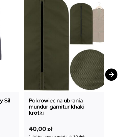
 Sił
Pokrowiec na ubrania
Pokrowie
mundur garnitur khaki
mundur g
krótki
długi
P
A
45,00
zł
40,00
zł
i
k
65,00
zł
:
Najniższa cena z ostatnich 30 dni: