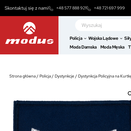
Przejdź
Skontaktuj się z nami
+48 577 888 921
+48 721 697 999
do
treści
Szukaj
Policja
Wojska Lądowe
Sił
Moda Damska
Moda Męska
T
Strona główna
/
Policja
/
Dystynkcje
/
Dystynkcja Policyjna na Kurtk