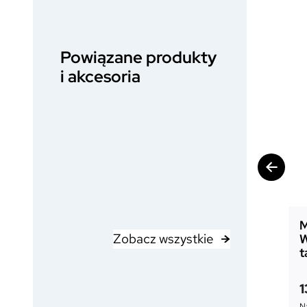
Powiązane produkty
i akcesoria
M
Zobacz wszystkie
W
t
1
Na