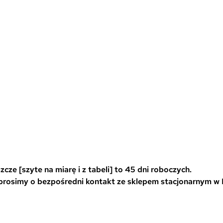
e
e
l
l
e
e
w
w
a
a
r
r
i
i
a
a
0
n
n
t
t
ó
ó
w
w
cze [szyte na miarę i z tabeli] to 45 dni roboczych.
.
.
 prosimy o bezpośredni kontakt ze sklepem stacjonarnym w
O
O
p
p
c
c