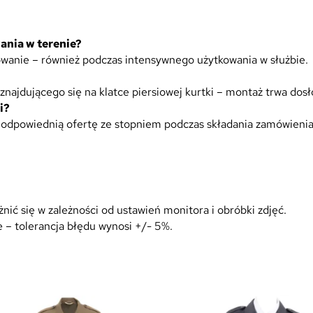
t
s
ania w terenie?
h
cowanie – również podczas intensywnego użytkowania w służbie.
e
l
najdującego się na klatce piersiowej kurtki – montaż trwa dosł
l
i?
z
ć odpowiednią ofertę ze stopniem podczas składania zamówienia
R
z
e
p
e
m
ić się w zależności od ustawień monitora i obróbki zdjęć.
–
 – tolerancja błędu wynosi +/- 5%.
S
t
a
r
s