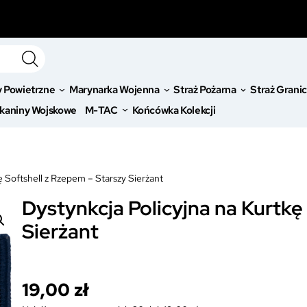
y Powietrzne
Marynarka Wojenna
Straż Pożarna
Straż Grani
kaniny Wojskowe
M-TAC
Końcówka Kolekcji
ę Softshell z Rzepem – Starszy Sierżant
Dystynkcja Policyjna na Kurtkę
Sierżant
19,00
zł