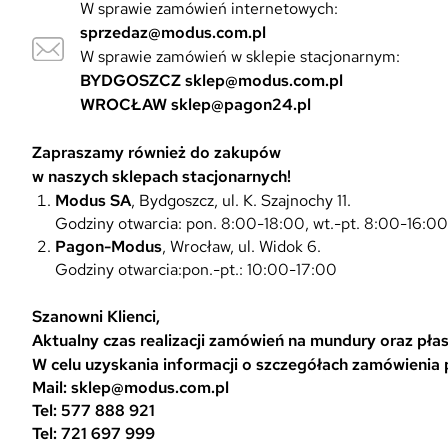
W sprawie zamówień internetowych:
sprzedaz@modus.com.pl
W sprawie zamówień w sklepie stacjonarnym:
BYDGOSZCZ
sklep@modus.com.pl
WROCŁAW
sklep@pagon24.pl
Zapraszamy również do zakupów
w naszych sklepach stacjonarnych!
Modus SA
, Bydgoszcz, ul. K. Szajnochy 11.
Godziny otwarcia: pon. 8:00-18:00, wt.-pt. 8:00-16:0
Pagon-Modus
, Wrocław, ul. Widok 6.
Godziny otwarcia:pon.-pt.: 10:00-17:00
Szanowni Klienci,
Aktualny czas realizacji zamówień na mundury oraz płasz
W celu uzyskania informacji o szczegółach zamówienia
Mail: sklep@modus.com.pl
Tel: 577 888 921
Tel: 721 697 999