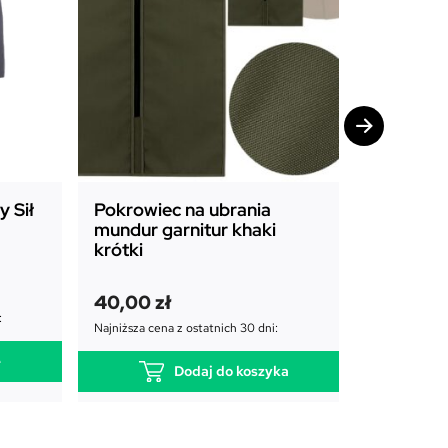
 Sił
Pokrowiec na ubrania
Pokrowie
mundur garnitur khaki
mundur g
krótki
długi
P
A
45,00
zł
40,00
zł
i
k
65,00
zł
:
e
t
Najniższa cena z ostatnich 30 dni:
Najniższa cena
r
u
e
w
a
Dodaj do koszyka
o
l
t
n
n
a