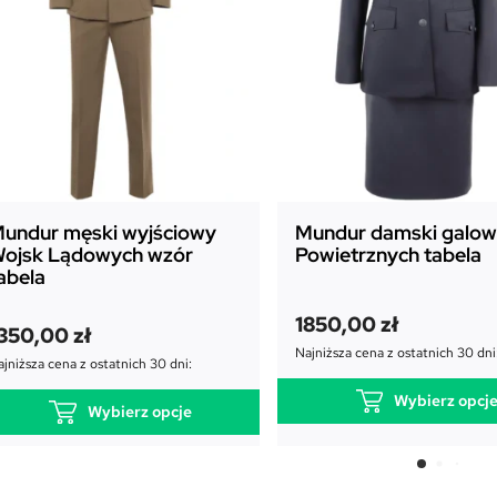
undur męski wyjściowy
Mundur damski galowy
ojsk Lądowych wzór
Powietrznych tabela
abela
1850,00
zł
350,00
zł
Najniższa cena z ostatnich 30 dni
jniższa cena z ostatnich 30 dni:
Wybierz opcj
Wybierz opcje
T
T
e
e