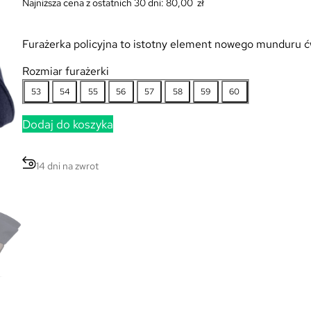
Najniższa cena z ostatnich 30 dni:
80,00
zł
Furażerka policyjna to istotny element nowego munduru 
Rozmiar furażerki
53
54
55
56
57
58
59
60
Dodaj do koszyka
14 dni na zwrot