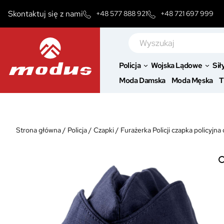
Przejdź
Skontaktuj się z nami
+48 577 888 921
+48 721 697 999
do
treści
Szukaj
Policja
Wojska Lądowe
Sił
Moda Damska
Moda Męska
T
Strona główna
/
Policja
/
Czapki
/
Furażerka Policji czapka policy