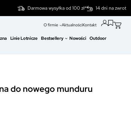
Darmowa wysyłka od 100 zł*
14 dni na zwrot
O firmie
Aktualności
Kontakt
czna
Linie Lotnicze
Bestsellery
Nowości
Outdoor
cyjna do nowego munduru