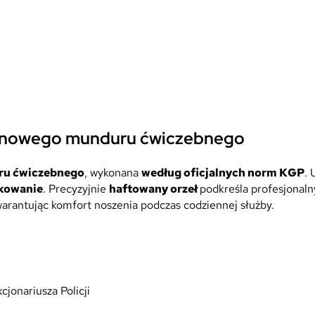
 do nowego munduru ćwiczebnego
u ćwiczebnego
, wykonana
według oficjalnych norm KGP
. 
kowanie
. Precyzyjnie
haftowany orzeł
podkreśla profesjonaln
warantując komfort noszenia podczas codziennej służby.
jonariusza Policji