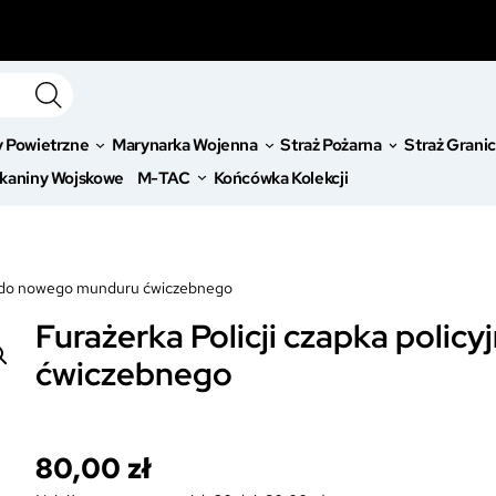
y Powietrzne
Marynarka Wojenna
Straż Pożarna
Straż Grani
kaniny Wojskowe
M-TAC
Końcówka Kolekcji
jna do nowego munduru ćwiczebnego
Furażerka Policji czapka poli
ćwiczebnego
80,00
zł