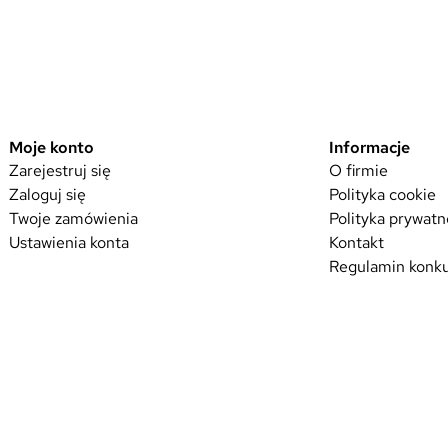
n
n
p
p
r
r
o
o
d
d
u
Moje konto
Informacje
u
k
Zarejestruj się
O firmie
k
Zaloguj się
Polityka cookie
t
t
Twoje zamówienia
Polityka prywatn
m
m
Ustawienia konta
Kontakt
a
a
Regulamin konku
w
w
i
i
e
e
l
l
e
e
w
w