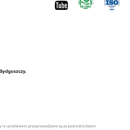
 Bydgoszczy.
ową i e-przelewem przeprowadzane są za pośrednictwem