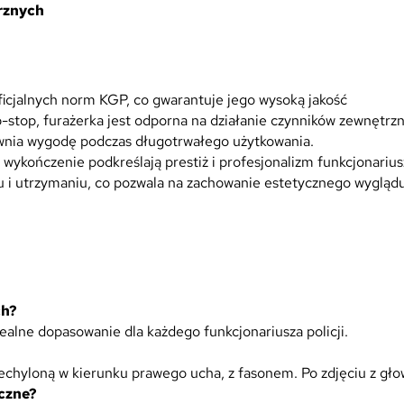
rznych
icjalnych norm KGP, co gwarantuje jego wysoką jakość
-stop, furażerka jest odporna na działanie czynników zewnętrzn
ewnia wygodę podczas długotrwałego użytkowania.
wykończenie podkreślają prestiż i profesjonalizm funkcjonarius
u i utrzymaniu, co pozwala na zachowanie estetycznego wyglądu
ch?
alne dopasowanie dla każdego funkcjonariusza policji.
zechyloną w kierunku prawego ucha, z fasonem. Po zdjęciu z gł
yczne?