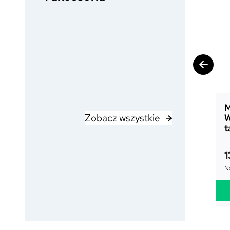
M
Zobacz wszystkie
W
t
1
Na