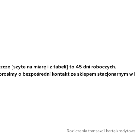
a
a
r
r
i
i
a
a
0
n
n
t
t
ó
ó
w
w
cze [szyte na miarę i z tabeli] to 45 dni roboczych.
.
.
 prosimy o bezpośredni kontakt ze sklepem stacjonarnym w
O
O
p
p
c
c
j
j
e
e
m
m
o
o
Rozliczenia transakcji kartą kredyt