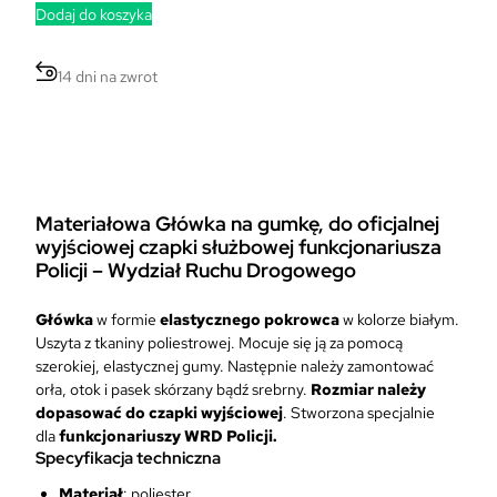
Dodaj do koszyka
14 dni na zwrot
Materiałowa Główka na gumkę, do oficjalnej
wyjściowej czapki służbowej funkcjonariusza
Policji – Wydział Ruchu Drogowego
Główka
w formie
elastycznego pokrowca
w kolorze białym.
Uszyta z tkaniny poliestrowej. Mocuje się ją za pomocą
szerokiej, elastycznej gumy. Następnie należy zamontować
orła, otok i pasek skórzany bądź srebrny.
Rozmiar należy
dopasować do czapki wyjściowej
. Stworzona specjalnie
dla
funkcjonariuszy WRD Policji.
Specyfikacja techniczna
Materiał
: poliester