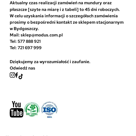
a
Aktualny czas realizacji zamówień na mundury oraz
ć
płaszcze [szyte na miarę i z tabeli] to 45 dni roboczych.
n
W celu uzyskania informacji o szczegółach zamówienia
a
prosimy o bezpośredni kontakt ze sklepem stacjonarnym
s
w Bydgoszczy.
t
Mail: sklep@modus.com.pl
r
Tel: 577 888 921
o
Tel: 721 697 999
n
i
Dziękujemy za wyrozumiałość i zaufanie.
e
Odwiedź nas
p
r
o
d
u
k
t
u