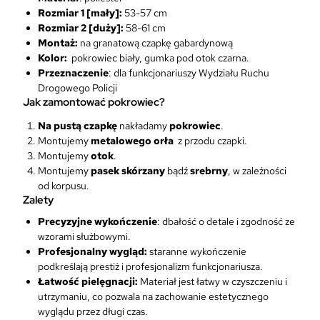
Rozmiar 1 [mały]:
53-57 cm
Rozmiar 2 [duży]:
58-61 cm
Montaż:
na granatową czapkę gabardynową
Kolor:
pokrowiec biały, gumka pod otok czarna.
Przeznaczenie
: dla funkcjonariuszy Wydziału Ruchu
Drogowego Policji
Jak zamontować pokrowiec?
Na pustą czapkę
nakładamy
pokrowiec
.
Montujemy
metalowego orła
z przodu czapki.
Montujemy
otok
.
Montujemy
pasek skórzany
bądź
srebrny
, w zależności
od korpusu.
Zalety
Precyzyjne wykończenie
: dbałość o detale i zgodność ze
wzorami służbowymi.
Profesjonalny wygląd:
staranne wykończenie
podkreślają prestiż i profesjonalizm funkcjonariusza.
Łatwość pielęgnacji:
Materiał jest łatwy w czyszczeniu i
utrzymaniu, co pozwala na zachowanie estetycznego
wyglądu przez długi czas.