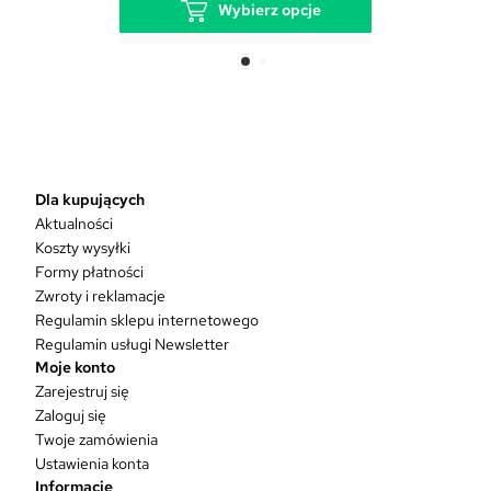
Wybierz opcje
T
e
n
p
r
o
d
Dla kupujących
u
Aktualności
k
Koszty wysyłki
t
Formy płatności
m
Zwroty i reklamacje
a
w
Regulamin sklepu internetowego
i
Regulamin usługi Newsletter
e
Moje konto
l
Zarejestruj się
e
Zaloguj się
w
Twoje zamówienia
a
Ustawienia konta
r
Informacje