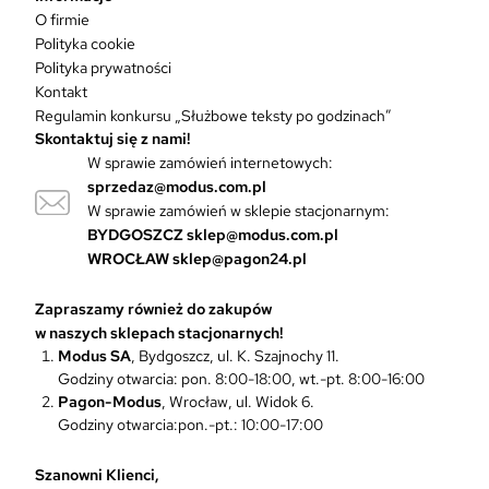
i
O firmie
a
Polityka cookie
n
Polityka prywatności
t
Kontakt
ó
Regulamin konkursu „Służbowe teksty po godzinach”
w
Skontaktuj się z nami!
.
W sprawie zamówień internetowych:
O
sprzedaz@modus.com.pl
p
W sprawie zamówień w sklepie stacjonarnym:
c
BYDGOSZCZ
sklep@modus.com.pl
j
WROCŁAW
sklep@pagon24.pl
e
m
Zapraszamy również do zakupów
o
w naszych sklepach stacjonarnych!
ż
Modus SA
, Bydgoszcz, ul. K. Szajnochy 11.
n
Godziny otwarcia: pon. 8:00-18:00, wt.-pt. 8:00-16:00
a
Pagon-Modus
, Wrocław, ul. Widok 6.
w
Godziny otwarcia:pon.-pt.: 10:00-17:00
y
b
r
Szanowni Klienci,