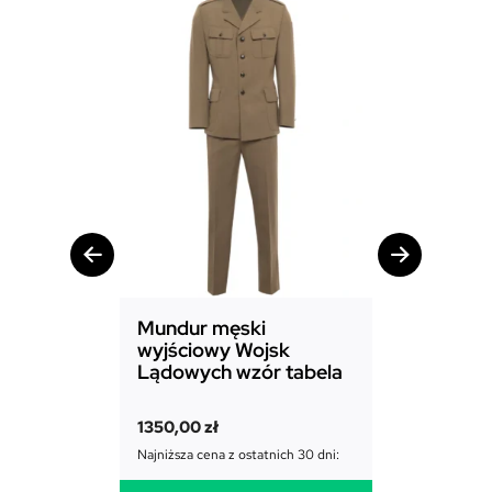
Mundur męski
Mundur d
wyjściowy Wojsk
Sił Powie
Lądowych wzór tabela
1850,00
zł
1350,00
zł
Najniższa cena
Najniższa cena z ostatnich 30 dni: