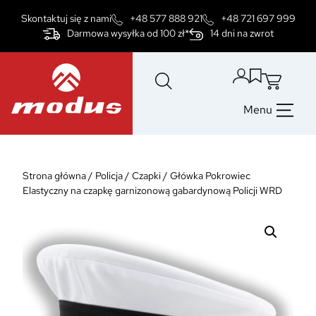
Przejdź
Skontaktuj się z nami
+48 577 888 921
+48 721 697 999
do
Darmowa wysyłka od 100 zł*
14 dni na zwrot
treści
Menu
Strona główna
/
Policja
/
Czapki
/
Główka Pokrowiec
Elastyczny na czapkę garnizonową gabardynową Policji WRD