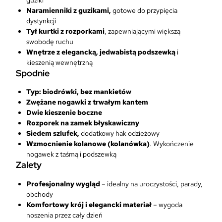
e
Naramienniki z guzikami,
gotowe do przypięcia
t
dystynkcji
r
Tył kurtki z rozporkami
, zapewniającymi większą
z
swobodę ruchu
n
Wnętrze z elegancką, jedwabistą podszewką
i
y
kieszenią wewnętrzną
c
Spodnie
h
s
Typ: biodrówki, bez mankietów
z
Zwężane nogawki z trwałym kantem
y
Dwie kieszenie boczne
t
Rozporek na zamek błyskawiczny
y
Siedem szlufek,
dodatkowy hak odzieżowy
n
Wzmocnienie kolanowe (kolanówka)
. Wykończenie
a
nogawek z taśmą i podszewką
m
Zalety
i
a
Profesjonalny wygląd
– idealny na uroczystości, parady,
r
obchody
ę
Komfortowy krój i elegancki materiał
– wygoda
noszenia przez cały dzień