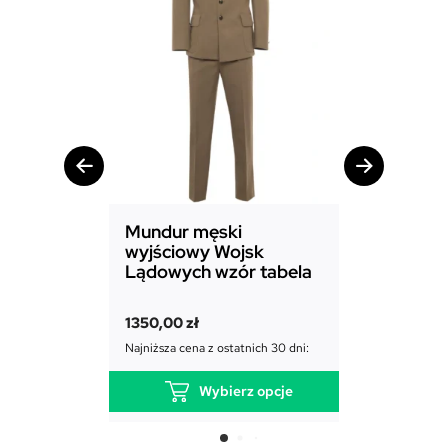
Mundur męski
Mundur d
wyjściowy Wojsk
Sił Powie
Lądowych wzór tabela
1850,00
zł
1350,00
zł
Najniższa cena
Najniższa cena z ostatnich 30 dni:
Wybierz opcje
T
e