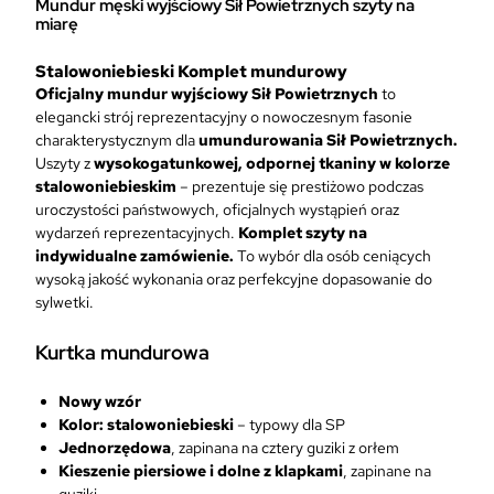
Mundur męski wyjściowy Sił Powietrznych szyty na
m
miarę
ę
s
Stalowoniebieski Komplet mundurowy
k
Oficjalny mundur wyjściowy Sił Powietrznych
to
i
elegancki strój reprezentacyjny o nowoczesnym fasonie
w
charakterystycznym dla
umundurowania Sił Powietrznych.
y
Uszyty z
wysokogatunkowej, odpornej tkaniny w kolorze
j
stalowoniebieskim
– prezentuje się prestiżowo podczas
ś
uroczystości państwowych, oficjalnych wystąpień oraz
c
wydarzeń reprezentacyjnych.
Komplet szyty na
i
indywidualne zamówienie.
To wybór dla osób ceniących
o
wysoką jakość wykonania oraz perfekcyjne dopasowanie do
w
sylwetki.
y
S
Kurtka mundurowa
i
ł
Nowy wzór
P
Kolor: stalowoniebieski
– typowy dla SP
o
Jednorzędowa
, zapinana na cztery guziki z orłem
w
Kieszenie piersiowe i dolne z klapkami
, zapinane na
i
guziki