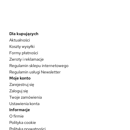
n
p
r
o
d
Dla kupujących
u
Aktualności
k
Koszty wysyłki
t
Formy płatności
m
Zwroty i reklamacje
a
w
Regulamin sklepu internetowego
i
Regulamin usługi Newsletter
e
Moje konto
l
Zarejestruj się
e
Zaloguj się
w
Twoje zamówienia
a
Ustawienia konta
r
Informacje
i
O firmie
a
Polityka cookie
n
Polityka prywatności