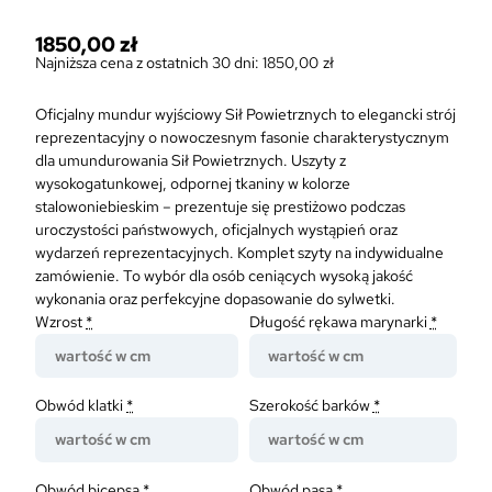
1850,00
zł
Najniższa cena z ostatnich 30 dni:
1850,00
zł
Oficjalny mundur wyjściowy Sił Powietrznych to elegancki strój
reprezentacyjny o nowoczesnym fasonie charakterystycznym
dla umundurowania Sił Powietrznych. Uszyty z
wysokogatunkowej, odpornej tkaniny w kolorze
stalowoniebieskim – prezentuje się prestiżowo podczas
uroczystości państwowych, oficjalnych wystąpień oraz
wydarzeń reprezentacyjnych. Komplet szyty na indywidualne
zamówienie. To wybór dla osób ceniących wysoką jakość
wykonania oraz perfekcyjne dopasowanie do sylwetki.
Wzrost
*
Długość rękawa marynarki
*
Obwód klatki
*
Szerokość barków
*
Obwód bicepsa
*
Obwód pasa
*