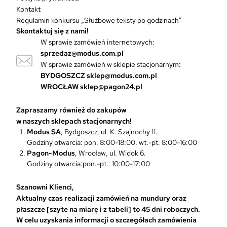
t
Kontakt
ó
Regulamin konkursu „Służbowe teksty po godzinach”
w
Skontaktuj się z nami!
.
W sprawie zamówień internetowych:
O
sprzedaz@modus.com.pl
p
W sprawie zamówień w sklepie stacjonarnym:
c
BYDGOSZCZ
sklep@modus.com.pl
j
WROCŁAW
sklep@pagon24.pl
e
m
Zapraszamy również do zakupów
o
w naszych sklepach stacjonarnych!
ż
Modus SA
, Bydgoszcz, ul. K. Szajnochy 11.
n
Godziny otwarcia: pon. 8:00-18:00, wt.-pt. 8:00-16:00
a
Pagon-Modus
, Wrocław, ul. Widok 6.
w
Godziny otwarcia:pon.-pt.: 10:00-17:00
y
b
r
Szanowni Klienci,
a
Aktualny czas realizacji zamówień na mundury oraz
ć
płaszcze [szyte na miarę i z tabeli] to 45 dni roboczych.
n
W celu uzyskania informacji o szczegółach zamówienia