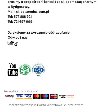
a
prosimy o bezpośredni kontakt ze sklepem stacjonarnym
s
w Bydgoszczy.
t
Mail: sklep@modus.com.pl
r
Tel: 577 888 921
o
Tel: 721 697 999
n
i
Dziękujemy za wyrozumiałość i zaufanie.
e
Odwiedź nas
p
r
o
d
u
k
t
u
Akceptujemy płatności:
Rozliczenia transakcji kartą kredytową i e-przelewem