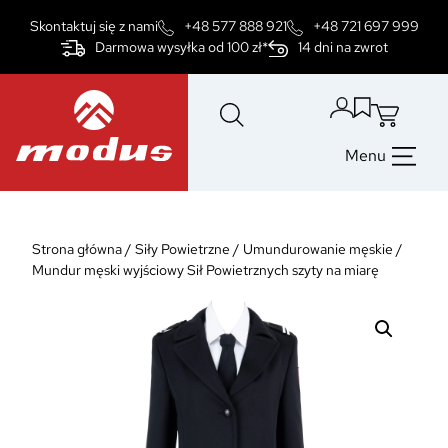
Przejdź
Skontaktuj się z nami
+48 577 888 921
+48 721 697 999
do
Darmowa wysyłka od 100 zł*
14 dni na zwrot
treści
Menu
Strona główna
/
Siły Powietrzne
/
Umundurowanie męskie
/
Mundur męski wyjściowy Sił Powietrznych szyty na miarę