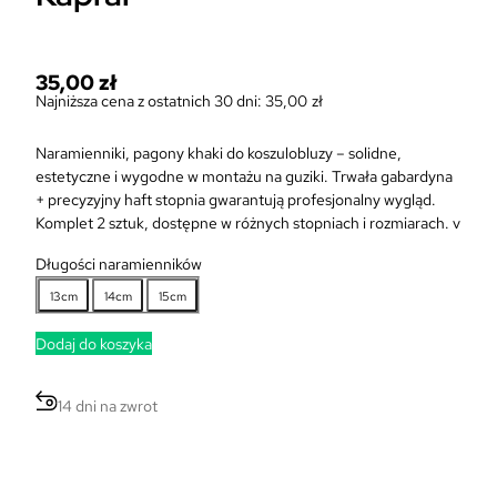
35,00
zł
Najniższa cena z ostatnich 30 dni:
35,00
zł
Naramienniki, pagony khaki do koszulobluzy – solidne,
estetyczne i wygodne w montażu na guziki. Trwała gabardyna
+ precyzyjny haft stopnia gwarantują profesjonalny wygląd.
Komplet 2 sztuk, dostępne w różnych stopniach i rozmiarach. v
Długości naramienników
13cm
14cm
15cm
Dodaj do koszyka
14 dni na zwrot