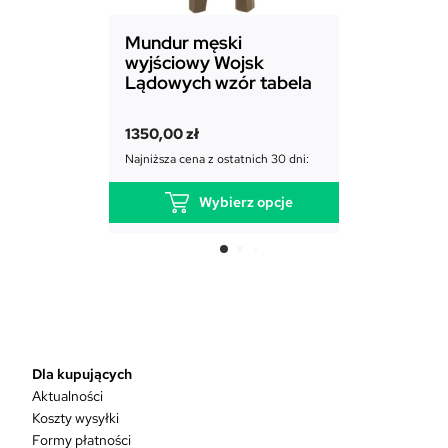
Mundur męski
Mundur d
wyjściowy Wojsk
Sił Powie
Lądowych wzór tabela
1850,00
zł
1350,00
zł
Najniższa cena
Najniższa cena z ostatnich 30 dni:
Wybierz opcje
T
e
n
p
r
o
d
Dla kupujących
u
Aktualności
k
Koszty wysyłki
t
Formy płatności
m