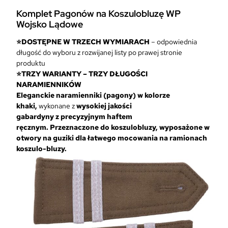
Komplet Pagonów na Koszulobluzę WP
Wojsko Lądowe
⭐DOSTĘPNE W TRZECH WYMIARACH
– odpowiednia
długość do wyboru z rozwijanej listy po prawej stronie
produktu
⭐TRZY WARIANTY – TRZY DŁUGOŚCI
NARAMIENNIKÓW
Eleganckie naramienniki (pagony) w kolorze
khaki,
wykonane z
wysokiej jakości
gabardyny
z
precyzyjnym haftem
ręcznym.
Przeznaczone do koszulobluzy, wyposażone w
otwory na guziki dla łatwego mocowania na ramionach
koszulo-bluzy.