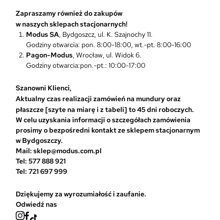
m
Zapraszamy również do zakupów
o
w naszych sklepach stacjonarnych!
ż
Modus SA
, Bydgoszcz, ul. K. Szajnochy 11.
n
Godziny otwarcia: pon. 8:00-18:00, wt.-pt. 8:00-16:00
a
Pagon-Modus
, Wrocław, ul. Widok 6.
w
Godziny otwarcia:pon.-pt.: 10:00-17:00
y
b
r
Szanowni Klienci,
a
Aktualny czas realizacji zamówień na mundury oraz
ć
płaszcze [szyte na miarę i z tabeli] to 45 dni roboczych.
n
W celu uzyskania informacji o szczegółach zamówienia
a
prosimy o bezpośredni kontakt ze sklepem stacjonarnym
s
w Bydgoszczy.
t
Mail: sklep@modus.com.pl
r
Tel: 577 888 921
o
Tel: 721 697 999
n
i
Dziękujemy za wyrozumiałość i zaufanie.
e
Odwiedź nas
p