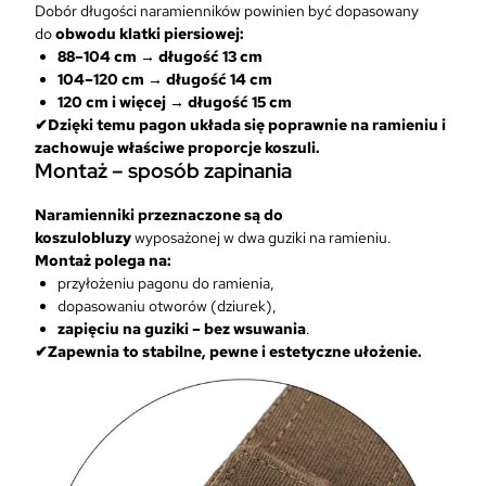
Dobór długości naramienników powinien być dopasowany
do
obwodu klatki piersiowej:
88–104 cm → długość 13 cm
104–120 cm → długość 14 cm
120 cm i więcej → długość 15 cm
✔Dzięki temu pagon układa się poprawnie na ramieniu i
zachowuje właściwe proporcje koszuli.
Montaż – sposób zapinania
Naramienniki przeznaczone są do
koszulobluzy
wyposażonej w dwa guziki na ramieniu.
Montaż polega na:
przyłożeniu pagonu do ramienia,
dopasowaniu otworów (dziurek),
zapięciu na guziki – bez wsuwania
.
✔Zapewnia to stabilne, pewne i estetyczne ułożenie.