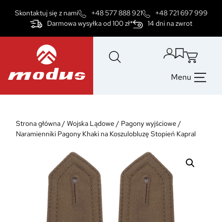
Przejdź
Skontaktuj się z nami
+48 577 888 921
+48 721 697 999
do
Darmowa wysyłka od 100 zł*
14 dni na zwrot
treści
Menu
Strona główna
/
Wojska Lądowe
/
Pagony wyjściowe
/
Naramienniki Pagony Khaki na Koszulobluzę Stopień Kapral