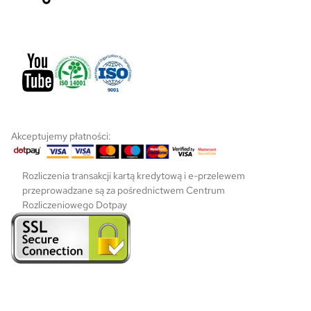
r
o
d
u
k
t
u
Akceptujemy płatności:
Rozliczenia transakcji kartą kredytową i e-przelewem
przeprowadzane są za pośrednictwem Centrum
Rozliczeniowego Dotpay