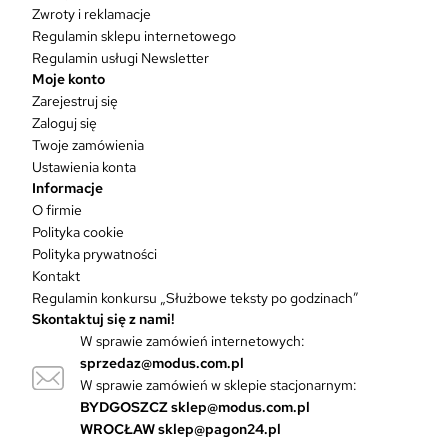
Zwroty i reklamacje
a
w
Regulamin sklepu internetowego
i
Regulamin usługi Newsletter
e
Moje konto
l
Zarejestruj się
e
Zaloguj się
w
Twoje zamówienia
a
Ustawienia konta
r
Informacje
i
O firmie
a
Polityka cookie
n
Polityka prywatności
t
Kontakt
ó
Regulamin konkursu „Służbowe teksty po godzinach”
w
Skontaktuj się z nami!
.
W sprawie zamówień internetowych:
O
sprzedaz@modus.com.pl
p
W sprawie zamówień w sklepie stacjonarnym:
c
BYDGOSZCZ
sklep@modus.com.pl
j
WROCŁAW
sklep@pagon24.pl
e