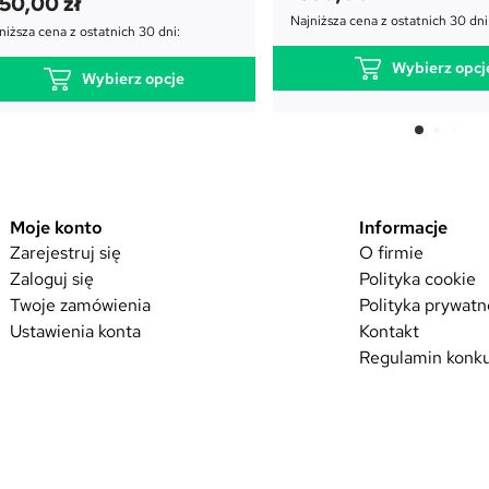
350,00
zł
Najniższa cena z ostatnich 30 dni
niższa cena z ostatnich 30 dni:
Wybierz opcj
Wybierz opcje
T
T
e
e
n
n
p
p
r
r
Moje konto
Informacje
o
o
Zarejestruj się
O firmie
d
d
u
Zaloguj się
Polityka cookie
u
k
Twoje zamówienia
Polityka prywatn
k
t
Ustawienia konta
Kontakt
t
m
Regulamin konku
m
a
a
w
w
i
i
e
e
l