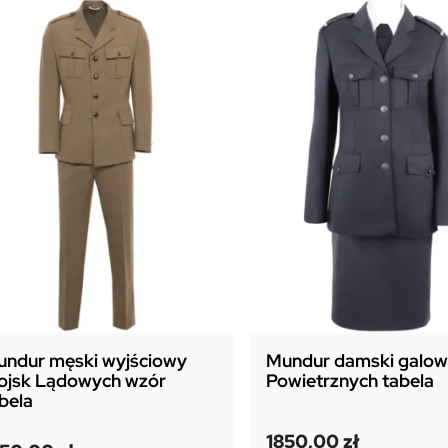
4
c
m
ndur męski wyjściowy
Mundur damski galowy
ojsk Lądowych wzór
Powietrznych tabela
bela
1850,00
zł