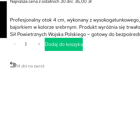
Najniższa cena z ostatnich 30 dni:
36,00
zł
Profesjonalny otok 4 cm, wykonany z wysokogatunkowego,
bajorkiem w kolorze srebrnym. Produkt wyróżnia się trwa
Sił Powietrznych Wojska Polskiego – gotowy do bezpośre
i
Dodaj do koszyka
−
+
l
o
ś
14 dni na zwrot
ć
O
t
o
k
C
z
a
r
n