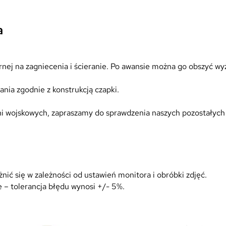
t
B
a
a
j
o
r
ornej na zagniecenia i ścieranie. Po awansie można go obszyć w
e
k
nia zgodnie z konstrukcją czapki.
C
h
pni wojskowych, zapraszamy do sprawdzenia naszych pozostałych 
o
r
ą
ż
y
ić się w zależności od ustawień monitora i obróbki zdjęć.
M
 – tolerancja błędu wynosi +/- 5%.
a
j
o
r