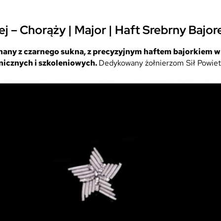
y
d
o
ej
– Chorąży
|
Major
|
Haft Srebrny Bajor
C
z
nany z czarnego sukna, z precyzyjnym haftem bajorkiem w
a
hnicznych i szkoleniowych.
Dedykowany żołnierzom Sił Powiet
p
k
i
G
a
r
n
i
z
o
n
o
w
e