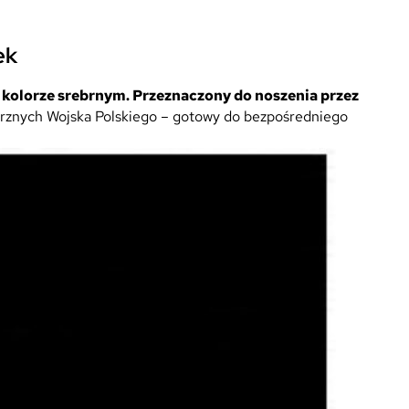
ek
 kolorze srebrnym. Przeznaczony do noszenia przez
rznych Wojska Polskiego – gotowy do bezpośredniego