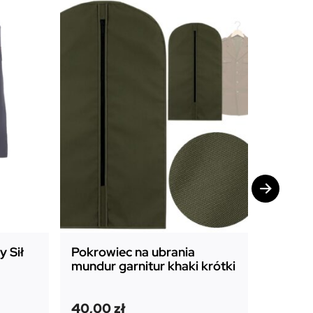
Promocj
 Sił
Pokrowiec na ubrania
Pokrow
mundur garnitur khaki krótki
mundur
długi
P
A
40,00
zł
45,00