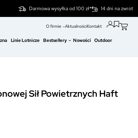
Darmowa wysyłka od 100 zł*
14 dni na zwrot
O firmie
Aktualności
Kontakt
czna
Linie Lotnicze
Bestsellery
Nowości
Outdoor
nowej Sił Powietrznych Haft