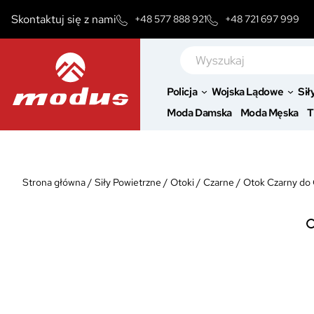
Przejdź
Skontaktuj się z nami
+48 577 888 921
+48 721 697 999
do
treści
Szukaj
Policja
Wojska Lądowe
Sił
Moda Damska
Moda Męska
T
Strona główna
/
Siły Powietrzne
/
Otoki
/
Czarne
/
Otok Czarny do 