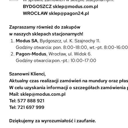
BYDGOSZCZ
sklep@modus.com.pl
WROCŁAW
sklep@pagon24.pl
Zapraszamy również do zakupów
w naszych sklepach stacjonarnych!
Modus SA
, Bydgoszcz, ul. K. Szajnochy 11.
Godziny otwarcia: pon. 8:00-18:00, wt.-pt. 8:00-16:0
Pagon-Modus
, Wrocław, ul. Widok 6.
Godziny otwarcia:pon.-pt.: 10:00-17:00
Szanowni Klienci,
Aktualny czas realizacji zamówień na mundury oraz płasz
W celu uzyskania informacji o szczegółach zamówienia
Mail: sklep@modus.com.pl
Tel: 577 888 921
Tel: 721 697 999
Dziękujemy za wyrozumiałość i zaufanie.