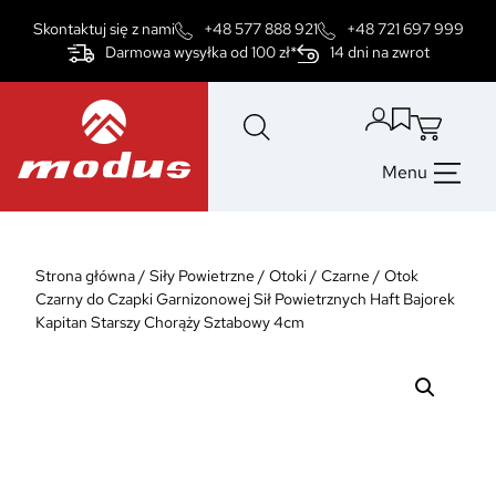
Przejdź
Skontaktuj się z nami
+48 577 888 921
+48 721 697 999
do
Darmowa wysyłka od 100 zł*
14 dni na zwrot
treści
Menu
Strona główna
/
Siły Powietrzne
/
Otoki
/
Czarne
/
Otok
Czarny do Czapki Garnizonowej Sił Powietrznych Haft Bajorek
Kapitan Starszy Chorąży Sztabowy 4cm