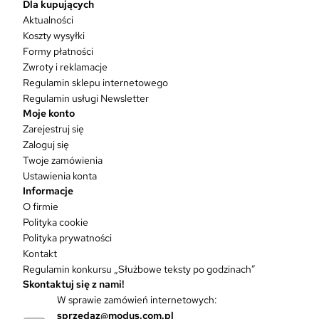
r
Dla kupujących
o
Aktualności
d
Koszty wysyłki
u
Formy płatności
k
Zwroty i reklamacje
t
Regulamin sklepu internetowego
m
Regulamin usługi Newsletter
a
Moje konto
w
Zarejestruj się
i
Zaloguj się
e
Twoje zamówienia
l
Ustawienia konta
e
Informacje
w
O firmie
a
Polityka cookie
r
Polityka prywatności
i
Kontakt
a
Regulamin konkursu „Służbowe teksty po godzinach”
n
Skontaktuj się z nami!
t
W sprawie zamówień internetowych:
ó
sprzedaz@modus.com.pl
w