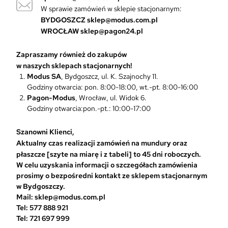
W sprawie zamówień w sklepie stacjonarnym:
.
O
BYDGOSZCZ
sklep@modus.com.pl
p
WROCŁAW
sklep@pagon24.pl
c
j
Zapraszamy również do zakupów
e
w naszych sklepach stacjonarnych!
m
Modus SA
, Bydgoszcz, ul. K. Szajnochy 11.
o
Godziny otwarcia: pon. 8:00-18:00, wt.-pt. 8:00-16:00
ż
Pagon-Modus
, Wrocław, ul. Widok 6.
n
Godziny otwarcia:pon.-pt.: 10:00-17:00
a
w
Szanowni Klienci,
y
Aktualny czas realizacji zamówień na mundury oraz
b
płaszcze [szyte na miarę i z tabeli] to 45 dni roboczych.
r
W celu uzyskania informacji o szczegółach zamówienia
a
prosimy o bezpośredni kontakt ze sklepem stacjonarnym
ć
w Bydgoszczy.
n
Mail: sklep@modus.com.pl
a
Tel: 577 888 921
s
Tel: 721 697 999
t