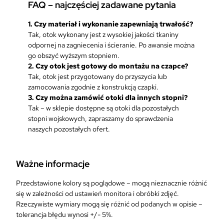
FAQ – najczęściej zadawane pytania
c
h
1. Czy materiał i wykonanie zapewniają trwałość?
H
Tak, otok wykonany jest z wysokiej jakości tkaniny
a
odpornej na zagniecenia i ścieranie. Po awansie można
f
go obszyć wyższym stopniem.
t
2. Czy otok jest gotowy do montażu na czapce?
B
Tak, otok jest przygotowany do przyszycia lub
a
zamocowania zgodnie z konstrukcją czapki.
j
3. Czy można zamówić otoki dla innych stopni?
o
Tak – w sklepie dostępne są otoki dla pozostałych
r
stopni wojskowych, zapraszamy do sprawdzenia
e
naszych pozostałych ofert.
k
K
a
Ważne informacje
p
i
Przedstawione kolory są poglądowe – mogą nieznacznie różnić
t
się w zależności od ustawień monitora i obróbki zdjęć.
a
Rzeczywiste wymiary mogą się różnić od podanych w opisie –
n
tolerancja błędu wynosi +/- 5%.
S