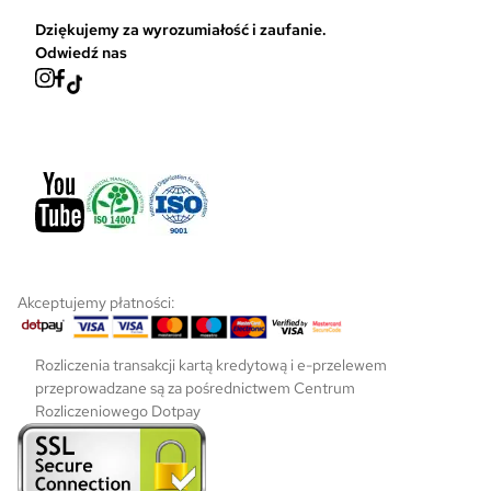
r
Dziękujemy za wyrozumiałość i zaufanie.
o
Odwiedź nas
n
i
e
p
r
o
d
u
k
t
u
Akceptujemy płatności:
Rozliczenia transakcji kartą kredytową i e-przelewem
przeprowadzane są za pośrednictwem Centrum
Rozliczeniowego Dotpay