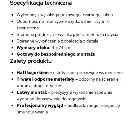
n
Specyfikacja techniczna
i
z
Wykonany z wysokogatunkowego, czarnego sukna
o
Odporność na intensywne użytkowanie i czynniki
n
zewnętrzne
o
Staranna produkcja – wysoka jakość materiału i szycia
w
Staranne wykończenie z dbałością o detale
e
Wymiary otoku:
4 x 74 cm
j
Gotowy do bezpośredniego montażu
S
Zalety produktu
i
Haft bajorkiem –
estetyczne i precyzyjne wykończenie
ł
Trwałe i odporne materiały –
odporny na ścieranie i
P
warunki atmosferyczne
o
Łatwy montaż
– precyzyjne wykonanie zapewnia
w
wygodne dopasowanie do rogatywki
i
Profesjonalny wygląd
– podkreśla rangę i elegancję
e
umundurowania
t
r
z
n
y