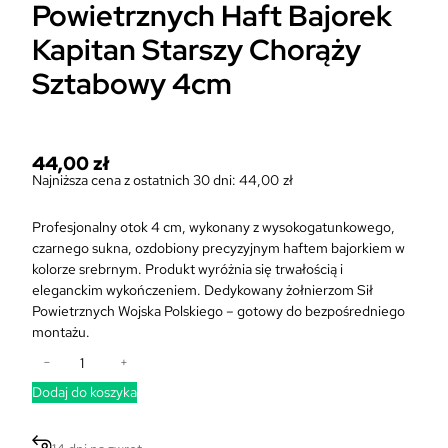
Powietrznych Haft Bajorek
Kapitan Starszy Chorąży
Sztabowy 4cm
44,00
zł
Najniższa cena z ostatnich 30 dni:
44,00
zł
Profesjonalny otok 4 cm, wykonany z wysokogatunkowego,
czarnego sukna, ozdobiony precyzyjnym haftem bajorkiem w
kolorze srebrnym. Produkt wyróżnia się trwałością i
eleganckim wykończeniem. Dedykowany żołnierzom Sił
Powietrznych Wojska Polskiego – gotowy do bezpośredniego
montażu.
i
−
+
l
Dodaj do koszyka
o
ś
ć