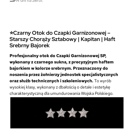
14 dni na zwrot
O
t
o
k
C
⭐Czarny Otok do Czapki Garnizonowej –
z
Starszy Chorąży Sztabowy | Kapitan | Haft
a
Srebrny Bajorek
r
n
Profesjonalny otok do Czapki Garnizonowej SP,
y
wykonany z czarnego sukna, z precyzyjnym haftem
d
bajorkiem w kolorze srebrnym. Przeznaczony do
o
noszenia przez żołnierzy jednostek specjalistycznych
C
oraz służb technicznych i szkoleniowych.
To wyrób
z
wysokiej klasy, wykonany z dbałością o detale i estetykę
a
charakterystyczną dla umundurowania Wojska Polskiego.
p
k
i
G
a
r