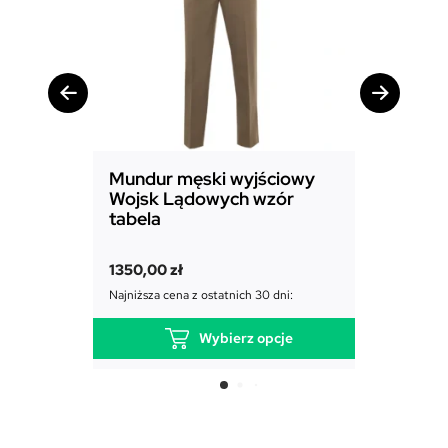
4
c
m
Mundur męski wyjściowy
Mundur
Wojsk Lądowych wzór
Powiet
tabela
1850,00
1350,00
zł
Najniższa c
Najniższa cena z ostatnich 30 dni:
Wybierz opcje
T
e
n
p