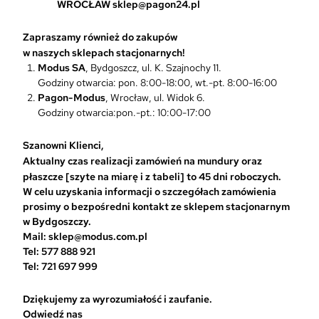
p
WROCŁAW
sklep@pagon24.pl
c
j
Zapraszamy również do zakupów
e
w naszych sklepach stacjonarnych!
m
Modus SA
, Bydgoszcz, ul. K. Szajnochy 11.
o
Godziny otwarcia: pon. 8:00-18:00, wt.-pt. 8:00-16:00
ż
Pagon-Modus
, Wrocław, ul. Widok 6.
n
Godziny otwarcia:pon.-pt.: 10:00-17:00
a
w
Szanowni Klienci,
y
Aktualny czas realizacji zamówień na mundury oraz
b
płaszcze [szyte na miarę i z tabeli] to 45 dni roboczych.
r
W celu uzyskania informacji o szczegółach zamówienia
a
prosimy o bezpośredni kontakt ze sklepem stacjonarnym
ć
w Bydgoszczy.
n
Mail: sklep@modus.com.pl
a
Tel: 577 888 921
s
Tel: 721 697 999
t
r
Dziękujemy za wyrozumiałość i zaufanie.
o
Odwiedź nas
n