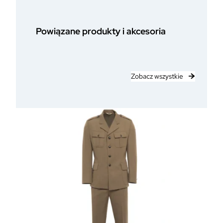
r
ą
ż
Powiązane produkty i akcesoria
y
4
c
m
Zobacz wszystkie