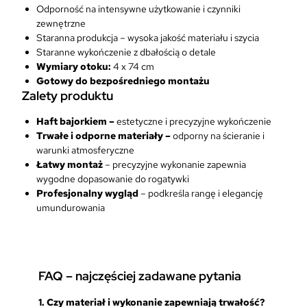
z
Odporność na intensywne użytkowanie i czynniki
o
zewnętrzne
n
Staranna produkcja – wysoka jakość materiału i szycia
o
Staranne wykończenie z dbałością o detale
w
Wymiary otoku:
4 x 74 cm
e
Gotowy do bezpośredniego montażu
j
Zalety produktu
S
Haft bajorkiem –
estetyczne i precyzyjne wykończenie
i
Trwałe i odporne materiały –
odporny na ścieranie i
ł
warunki atmosferyczne
P
Łatwy montaż
– precyzyjne wykonanie zapewnia
o
wygodne dopasowanie do rogatywki
w
Profesjonalny wygląd
– podkreśla rangę i elegancję
i
umundurowania
e
t
r
z
n
FAQ – najczęściej zadawane pytania
y
c
1. Czy materiał i wykonanie zapewniają trwałość?