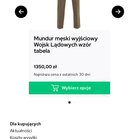
Mundur męski wyjściowy
Mundur
Wojsk Lądowych wzór
Powiet
tabela
1850,00
1350,00
zł
Najniższa c
Najniższa cena z ostatnich 30 dni:
Wybierz opcje
T
e
n
p
r
Dla kupujących
o
Aktualności
d
Koszty wysyłki