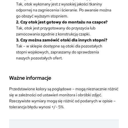
h
Tak, otok wykonany jest z wysokiej jakości tkaniny
H
odpornej na zagniecenia i ścieranie. Po awansie można
a
go obszyć wyższym stopniem.
f
2. Czy otok jest gotowy do montażu na czapce?
t
Tak, otok jest przygotowany do przyszycia lub
B
zamocowania zgodnie z konstrukcją czapki.
a
3. Czy można zamówić otoki dla innych stopni?
j
Tak – w sklepie dostępne są otoki dla pozostałych
o
stopni wojskowych, zapraszamy do sprawdzenia
r
naszych pozostałych ofert.
e
k
M
Ważne informacje
ł
o
Przedstawione kolory są poglądowe – mogą nieznacznie różnić
d
się w zależności od ustawień monitora i obróbki zdjęć.
s
Rzeczywiste wymiary mogą się różnić od podanych w opisie –
z
tolerancja błędu wynosi +/- 5%.
y
C
h
o