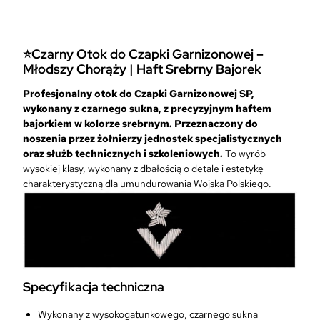
o
k
C
⭐Czarny Otok do Czapki Garnizonowej
–
z
Młodszy Chorąży | Haft Srebrny Bajorek
a
r
Profesjonalny otok do Czapki Garnizonowej SP,
n
wykonany z czarnego sukna, z precyzyjnym haftem
y
bajorkiem w kolorze srebrnym. Przeznaczony do
d
noszenia przez żołnierzy jednostek specjalistycznych
o
oraz służb technicznych i szkoleniowych.
To wyrób
C
wysokiej klasy, wykonany z dbałością o detale i estetykę
z
charakterystyczną dla umundurowania Wojska Polskiego.
a
p
k
i
G
a
r
Specyfikacja techniczna
n
i
Wykonany z wysokogatunkowego, czarnego sukna