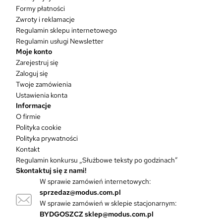
u
Formy płatności
k
Zwroty i reklamacje
t
Regulamin sklepu internetowego
m
Regulamin usługi Newsletter
a
Moje konto
w
Zarejestruj się
i
Zaloguj się
e
Twoje zamówienia
l
Ustawienia konta
e
Informacje
w
O firmie
a
Polityka cookie
r
Polityka prywatności
i
Kontakt
a
Regulamin konkursu „Służbowe teksty po godzinach”
n
Skontaktuj się z nami!
t
W sprawie zamówień internetowych:
ó
sprzedaz@modus.com.pl
w
W sprawie zamówień w sklepie stacjonarnym:
.
O
BYDGOSZCZ
sklep@modus.com.pl