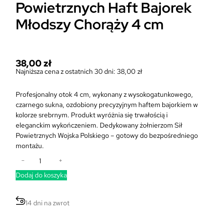
Powietrznych Haft Bajorek
Młodszy Chorąży 4 cm
38,00
zł
Najniższa cena z ostatnich 30 dni:
38,00
zł
Profesjonalny otok 4 cm, wykonany z wysokogatunkowego,
czarnego sukna, ozdobiony precyzyjnym haftem bajorkiem w
kolorze srebrnym. Produkt wyróżnia się trwałością i
eleganckim wykończeniem. Dedykowany żołnierzom Sił
Powietrznych Wojska Polskiego – gotowy do bezpośredniego
montażu.
i
−
+
l
Dodaj do koszyka
o
ś
ć
14 dni na zwrot
O
t