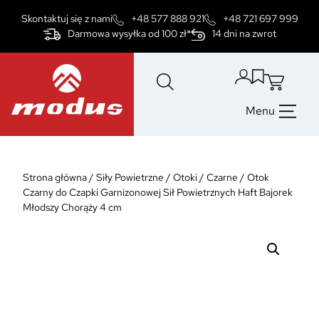
Przejdź
Skontaktuj się z nami
+48 577 888 921
+48 721 697 999
do
Darmowa wysyłka od 100 zł*
14 dni na zwrot
treści
Menu
Strona główna
/
Siły Powietrzne
/
Otoki
/
Czarne
/
Otok
Czarny do Czapki Garnizonowej Sił Powietrznych Haft Bajorek
Młodszy Chorąży 4 cm