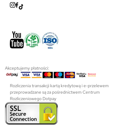
i
e
p
r
o
d
u
k
t
u
Akceptujemy płatności:
Rozliczenia transakcji kartą kredytową i e-przelewem
przeprowadzane są za pośrednictwem Centrum
Rozliczeniowego Dotpay