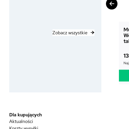
Mu
Zobacz wszystkie
W
ta
1
Naj
Dla kupujących
Aktualności
Koszty wysyłki