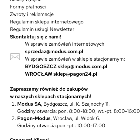
Formy płatności
Zwroty i reklamacje
Regulamin sklepu internetowego
Regulamin usługi Newsletter
Skontaktuj się z nami!
W sprawie zamówień internetowych:
sprzedaz@modus.com.pl
W sprawie zamówień w sklepie stacjonarnym:
BYDGOSZCZ
sklep@modus.com.pl
WROCŁAW
sklep@pagon24.pl
Zapraszamy również do zakupów
w naszych sklepach stacjonarnych!
Modus SA
, Bydgoszcz, ul. K. Szajnochy 11.
Godziny otwarcia: pon. 8:00-18:00, wt.-pt. 8:00-16:0
Pagon-Modus
, Wrocław, ul. Widok 6.
Godziny otwarcia:pon.-pt.: 10:00-17:00