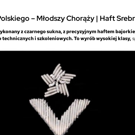
y
d
o
lskiego – Młodszy Chorąży | Haft Srebr
R
o
wykonany z czarnego sukna, z precyzyjnym haftem bajorki
g
b technicznych i szkoleniowych. To wyrób wysokiej klasy,
s
a
t
y
w
k
i
W
o
j
s
k
a
P
o