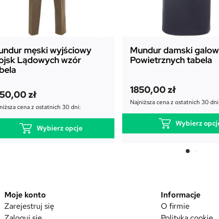
ndur męski wyjściowy
Mundur damski galowy
ojsk Lądowych wzór
Powietrznych tabela
bela
1850,00
zł
350,00
zł
Najniższa cena z ostatnich 30 dni
niższa cena z ostatnich 30 dni:
Wybierz opcj
Wybierz opcje
T
T
e
e
n
n
p
p
r
r
Moje konto
Informacje
o
o
Zarejestruj się
O firmie
d
d
u
Zaloguj się
Polityka cookie