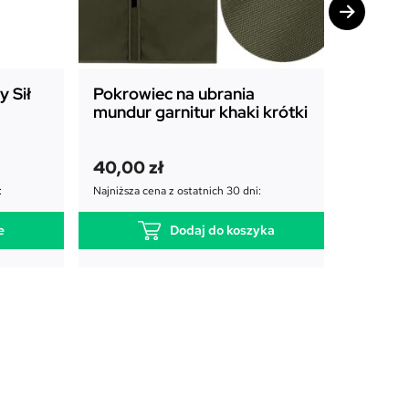
 Sił
Pokrowiec na ubrania
Pokrow
mundur garnitur khaki krótki
mundur
długi
P
A
40,00
zł
45,00
i
k
65,00
zł
:
Najniższa cena z ostatnich 30 dni:
e
t
Najniższa c
r
u
e
Dodaj do koszyka
w
a
o
l
t
n
n
a
a
c
c
e
e
n
n
a
a
w
w
y