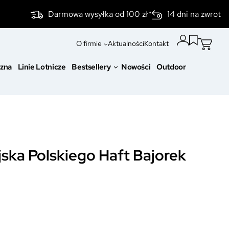
Darmowa wysyłka od 100 zł*
14 dni na zwrot
O firmie
Aktualności
Kontakt
czna
Linie Lotnicze
Bestsellery
Nowości
Outdoor
ska Polskiego Haft Bajorek