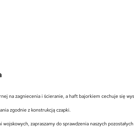
ł
o
d
s
z
y
C
h
o
r
ą
a
ż
y
5
rnej na zagniecenia i ścieranie, a haft bajorkiem cechuje się wy
c
m
nia zgodnie z konstrukcją czapki.
pni wojskowych, zapraszamy do sprawdzenia naszych pozostałych 