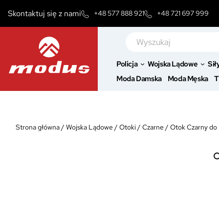
Przejdź
Skontaktuj się z nami
+48 577 888 921
+48 721 697 999
do
treści
Szukaj
Policja
Wojska Lądowe
Sił
Moda Damska
Moda Męska
T
Strona główna
/
Wojska Lądowe
/
Otoki
/
Czarne
/
Otok Czarny do 