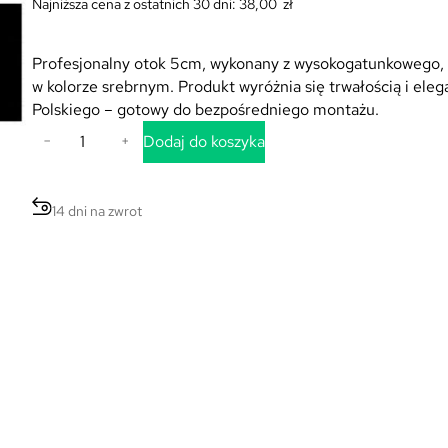
Najniższa cena z ostatnich 30 dni:
38,00
zł
Profesjonalny otok 5cm, wykonany z wysokogatunkowego, 
w kolorze srebrnym. Produkt wyróżnia się trwałością i e
Polskiego – gotowy do bezpośredniego montażu.
i
Dodaj do koszyka
−
+
l
o
ś
14 dni na zwrot
ć
O
t
o
k
C
z
a
r
n