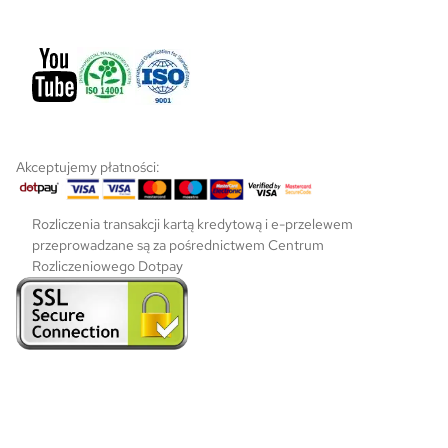
p
r
o
d
u
k
t
u
Akceptujemy płatności:
Rozliczenia transakcji kartą kredytową i e-przelewem
przeprowadzane są za pośrednictwem Centrum
Rozliczeniowego Dotpay