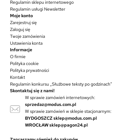
Regulamin sklepu internetowego
m
Regulamin usługi Newsletter
a
Moje konto
w
Zarejestruj się
i
Zaloguj się
e
Twoje zamówienia
l
Ustawienia konta
e
Informacje
w
O firmie
a
Polityka cookie
r
Polityka prywatności
i
Kontakt
a
Regulamin konkursu „Służbowe teksty po godzinach”
n
Skontaktuj się z nami!
t
W sprawie zamówień internetowych:
ó
sprzedaz@modus.com.pl
w
W sprawie zamówień w sklepie stacjonarnym:
.
O
BYDGOSZCZ
sklep@modus.com.pl
p
WROCŁAW
sklep@pagon24.pl
c
j
Zapraszamy również do zakupów