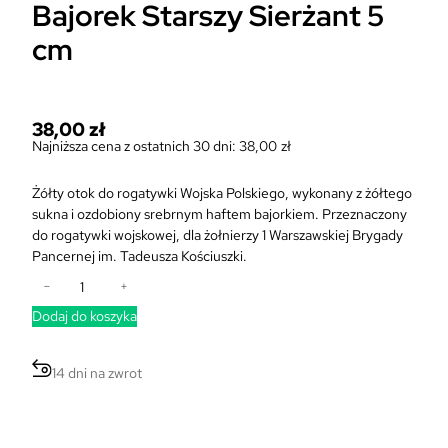
Bajorek Starszy Sierżant 5
cm
38,00
zł
Najniższa cena z ostatnich 30 dni:
38,00
zł
Żółty otok do rogatywki Wojska Polskiego, wykonany z żółtego
sukna i ozdobiony srebrnym haftem bajorkiem. Przeznaczony
do rogatywki wojskowej, dla żołnierzy 1 Warszawskiej Brygady
Pancernej im. Tadeusza Kościuszki.
i
−
+
l
Dodaj do koszyka
o
ś
ć
14 dni na zwrot
O
t
o
k