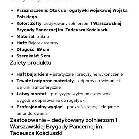
a
P
Przeznaczenie:
Otok do rogatywki wojskowej Wojska
o
Polskiego.
l
Kolor:
Żółty
, dedykowany żołnierzom
1 Warszawskiej
s
Brygady Pancernej im. Tadeusza Kościuszki
,
k
Materiał:
Sukno
i
Haft:
Bajorek srebrny
e
Długość:
69 cm
g
Szerokość:
5 cm
Zalety produktu
o
H
Haft bajorkiem –
estetyczne i precyzyjne wykończenie
a
Trwałe i odporne materiały –
odporny na ścieranie i
f
warunki atmosferyczne
t
Łatwy montaż
– precyzyjne wykonanie zapewnia
B
wygodne dopasowanie do rogatywki
a
Profesjonalny wygląd
– podkreśla rangę i elegancję
j
umundurowania
o
Zastosowanie – dedykowany żołnierzom
1
r
Warszawskiej Brygady Pancernej im.
e
Tadeusza Kościuszki
k