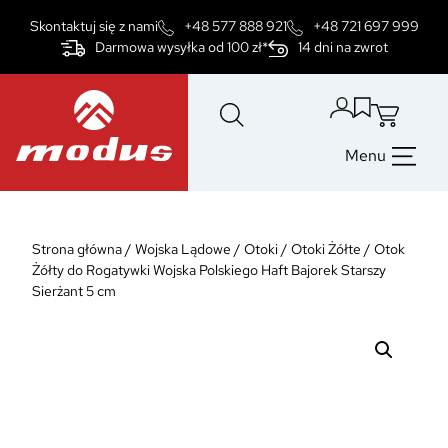
Przejdź
Skontaktuj się z nami
+48 577 888 921
+48 721 697 999
do
Darmowa wysyłka od 100 zł*
14 dni na zwrot
treści
Menu
Strona główna
/
Wojska Lądowe
/
Otoki
/
Otoki Żółte
/
Otok
Żółty do Rogatywki Wojska Polskiego Haft Bajorek Starszy
Sierżant 5 cm