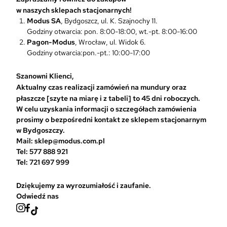
e
w naszych sklepach stacjonarnych!
m
Modus SA
, Bydgoszcz, ul. K. Szajnochy 11.
o
Godziny otwarcia: pon. 8:00-18:00, wt.-pt. 8:00-16:00
ż
Pagon-Modus
, Wrocław, ul. Widok 6.
n
Godziny otwarcia:pon.-pt.: 10:00-17:00
a
w
Szanowni Klienci,
y
Aktualny czas realizacji zamówień na mundury oraz
b
płaszcze [szyte na miarę i z tabeli] to 45 dni roboczych.
r
W celu uzyskania informacji o szczegółach zamówienia
a
prosimy o bezpośredni kontakt ze sklepem stacjonarnym
ć
w Bydgoszczy.
n
Mail: sklep@modus.com.pl
a
Tel: 577 888 921
s
Tel: 721 697 999
t
r
Dziękujemy za wyrozumiałość i zaufanie.
o
Odwiedź nas
n
i
e