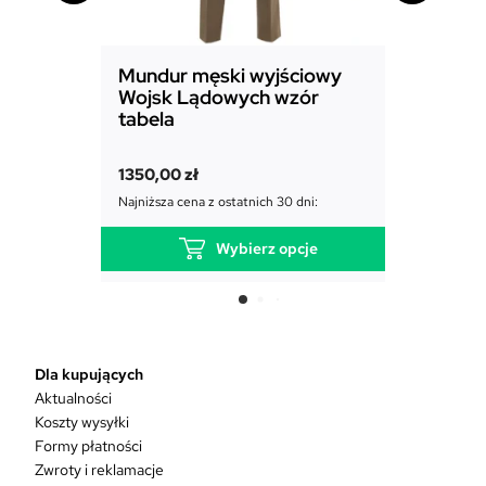
Mundur męski wyjściowy
Mundur
Wojsk Lądowych wzór
Powiet
tabela
1850,00
1350,00
zł
Najniższa c
Najniższa cena z ostatnich 30 dni:
Wybierz opcje
T
e
n
p
r
Dla kupujących
o
Aktualności
d
Koszty wysyłki
u
Formy płatności
k
Zwroty i reklamacje
t