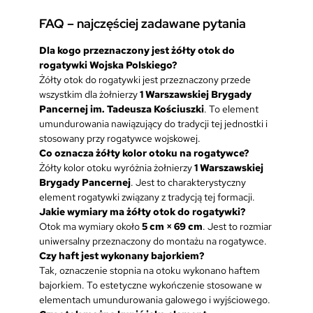
FAQ – najczęściej zadawane pytania
Dla kogo przeznaczony jest żółty otok do
rogatywki Wojska Polskiego?
Żółty otok do rogatywki jest przeznaczony przede
wszystkim dla żołnierzy
1 Warszawskiej Brygady
Pancernej im. Tadeusza Kościuszki
. To element
umundurowania nawiązujący do tradycji tej jednostki i
stosowany przy rogatywce wojskowej.
Co oznacza żółty kolor otoku na rogatywce?
Żółty kolor otoku wyróżnia żołnierzy
1 Warszawskiej
Brygady Pancernej
. Jest to charakterystyczny
element rogatywki związany z tradycją tej formacji.
Jakie wymiary ma żółty otok do rogatywki?
Otok ma wymiary około
5 cm × 69 cm
. Jest to rozmiar
uniwersalny przeznaczony do montażu na rogatywce.
Czy haft jest wykonany bajorkiem?
Tak, oznaczenie stopnia na otoku wykonano haftem
bajorkiem. To estetyczne wykończenie stosowane w
elementach umundurowania galowego i wyjściowego.