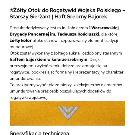
Ż
⭐Żółty Otok do Rogatywki Wojska Polskiego –
ó
Starszy Sierżant
|
Haft Srebrny Bajorek
ł
t
Produkt dedykowany jest m.in. żołnierzom
1 Warszawskiej
y
Brygady Pancernej im. Tadeusza Kościuszki
, dla której
d
żółty kolor
otoku stanowi rozpoznawalny element tradycji
o
mundurowej.
R
Otok został wykonany z żółtego sukna i ozdobiony starannym
o
haftem bajorkiem w kolorze srebrnym
. Dzięki
g
precyzyjnemu wykończeniu dobrze prezentuje się na
a
rogatywce, podkreślając formalny i reprezentacyjny charakter
t
umundurowania.
y
To praktyczny wybór dla żołnierzy, kolekcjonerów elementów
w
umundurowania oraz osób poszukujących dodatków do
k
rogatywki wojskowej.
i
W
o
j
s
k
Specyfikacja techniczna