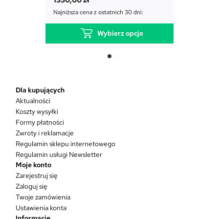
Najniższa c
Najniższa cena z ostatnich 30 dni:
Wybierz opcje
T
e
n
p
r
Dla kupujących
o
Aktualności
d
Koszty wysyłki
u
Formy płatności
k
Zwroty i reklamacje
t
Regulamin sklepu internetowego
m
Regulamin usługi Newsletter
a
Moje konto
w
Zarejestruj się
i
Zaloguj się
e
Twoje zamówienia
l
Ustawienia konta
e
Informacje