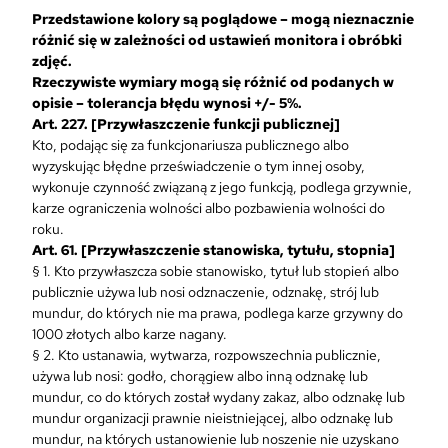
Przedstawione kolory są poglądowe – mogą nieznacznie
różnić się w zależności od ustawień monitora i obróbki
zdjęć.
Rzeczywiste wymiary mogą się różnić od podanych w
opisie – tolerancja błędu wynosi +/- 5%.
Art. 227. [Przywłaszczenie funkcji publicznej]
Kto, podając się za funkcjonariusza publicznego albo
wyzyskując błędne przeświadczenie o tym innej osoby,
wykonuje czynność związaną z jego funkcją, podlega grzywnie,
karze ograniczenia wolności albo pozbawienia wolności do
roku.
Art. 61. [Przywłaszczenie stanowiska, tytułu, stopnia]
§ 1. Kto przywłaszcza sobie stanowisko, tytuł lub stopień albo
publicznie używa lub nosi odznaczenie, odznakę, strój lub
mundur, do których nie ma prawa, podlega karze grzywny do
1000 złotych albo karze nagany.
§ 2. Kto ustanawia, wytwarza, rozpowszechnia publicznie,
używa lub nosi: godło, chorągiew albo inną odznakę lub
mundur, co do których został wydany zakaz, albo odznakę lub
mundur organizacji prawnie nieistniejącej, albo odznakę lub
mundur, na których ustanowienie lub noszenie nie uzyskano