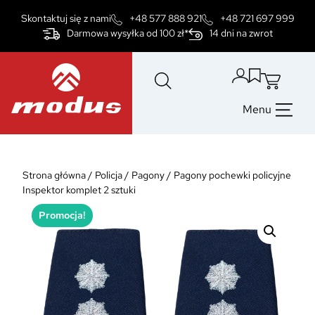
Przejdź
Skontaktuj się z nami
+48 577 888 921
+48 721 697 999
do
Darmowa wysyłka od 100 zł*
14 dni na zwrot
treści
Menu
Strona główna
/
Policja
/
Pagony
/
Pagony pochewki policyjne
Inspektor komplet 2 sztuki
Promocja!