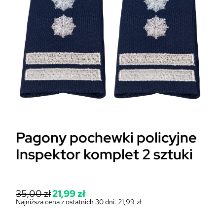
Pagony pochewki policyjne
Inspektor komplet 2 sztuki
P
35,00
zł
21,99
zł
i
Najniższa cena z ostatnich 30 dni:
21,99
zł
A
e
k