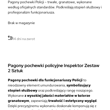
r
Pagony pochewki Policji – trwałe, granatowe, wykonane
t
w
według oficjalnych standardów. Podkreślają stopień służbowy i
u
o
profesjonalizm funkcjonariusza.
a
t
l
n
Brak w magazynie
n
a
a
c
c
e
e
14 dni na zwrot
n
n
a
a
w
w
y
y
n
n
Pagony pochewki policyjne Inspektor Zestaw
o
o
2 Sztuk
s
s
i
i
Pagony pochewki dla funkcjonariuszy Policji
to
ł
:
nieodzowny element umundurowania,
symbolizujący
a
2
stopień służbowy
oraz podkreślający rangę noszącego.
:
1
Wykonane
z
wysokiej jakości materiałów w kolorze
3
,
granatowym
, zapewniają
trwałość i estetyczny wygląd
.
5
9
Dzięki precyzyjnemu wykonaniu doskonale komponują się z
,