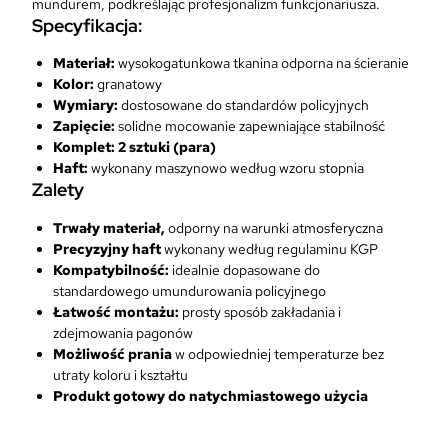
9
mundurem, podkreślając profesjonalizm funkcjonariusza.​
0
Specyfikacja:
0
z
Materiał:
wysokogatunkowa tkanina odporna na ścieranie​
ł
z
Kolor:
granatowy​
.
ł
Wymiary:
dostosowane do standardów policyjnych​
.
Zapięcie:
solidne mocowanie zapewniające stabilność​
Komplet: 2 sztuki (para)
Haft:
wykonany maszynowo według wzoru stopnia
Zalety
Trwały materiał,
odporny na warunki atmosferyczna
Precyzyjny haft
wykonany według regulaminu KGP
Kompatybilność:
idealnie dopasowane do
standardowego umundurowania policyjnego​
Łatwość montażu:
prosty sposób zakładania i
zdejmowania pagonów​
Możliwość prania
w odpowiedniej temperaturze bez
utraty koloru i kształtu
Produkt gotowy do natychmiastowego użycia