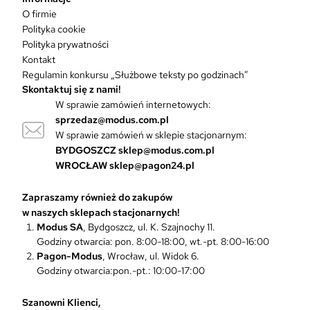
w
O firmie
a
Polityka cookie
r
Polityka prywatności
i
Kontakt
a
Regulamin konkursu „Służbowe teksty po godzinach”
n
Skontaktuj się z nami!
t
W sprawie zamówień internetowych:
ó
sprzedaz@modus.com.pl
w
W sprawie zamówień w sklepie stacjonarnym:
.
O
BYDGOSZCZ
sklep@modus.com.pl
p
WROCŁAW
sklep@pagon24.pl
c
j
Zapraszamy również do zakupów
e
w naszych sklepach stacjonarnych!
m
Modus SA
, Bydgoszcz, ul. K. Szajnochy 11.
o
Godziny otwarcia: pon. 8:00-18:00, wt.-pt. 8:00-16:00
ż
Pagon-Modus
, Wrocław, ul. Widok 6.
n
Godziny otwarcia:pon.-pt.: 10:00-17:00
a
w
Szanowni Klienci,
y