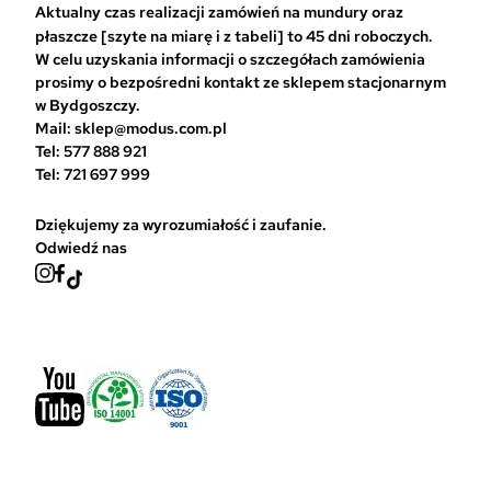
Aktualny czas realizacji zamówień na mundury oraz
b
płaszcze [szyte na miarę i z tabeli] to 45 dni roboczych.
r
W celu uzyskania informacji o szczegółach zamówienia
a
prosimy o bezpośredni kontakt ze sklepem stacjonarnym
ć
w Bydgoszczy.
n
Mail: sklep@modus.com.pl
a
Tel: 577 888 921
s
Tel: 721 697 999
t
r
Dziękujemy za wyrozumiałość i zaufanie.
o
Odwiedź nas
n
i
e
p
r
o
d
u
k
t
u