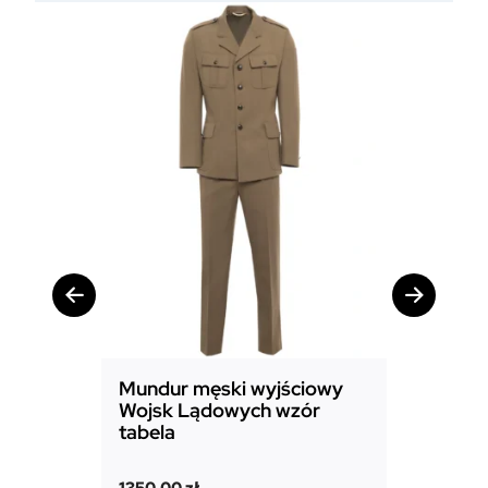
Mundur męski wyjściowy
Mundur
Wojsk Lądowych wzór
Powiet
tabela
1850,00
1350,00
zł