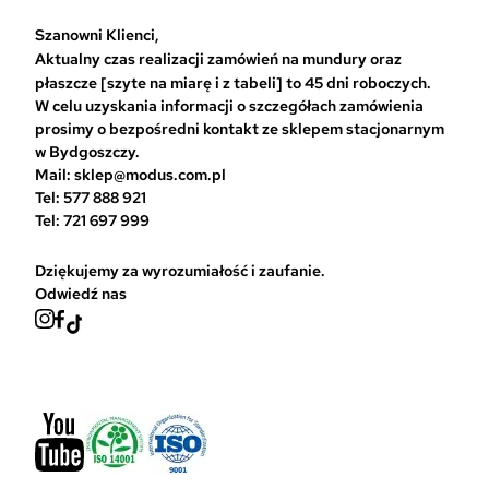
a
w
Szanowni Klienci,
y
Aktualny czas realizacji zamówień na mundury oraz
b
płaszcze [szyte na miarę i z tabeli] to 45 dni roboczych.
r
W celu uzyskania informacji o szczegółach zamówienia
a
prosimy o bezpośredni kontakt ze sklepem stacjonarnym
ć
w Bydgoszczy.
n
Mail: sklep@modus.com.pl
a
Tel: 577 888 921
s
Tel: 721 697 999
t
r
Dziękujemy za wyrozumiałość i zaufanie.
o
Odwiedź nas
n
i
e
p
r
o
d
u
k