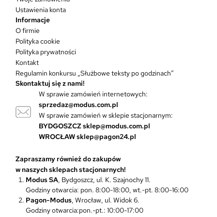
l
Ustawienia konta
e
Informacje
w
O firmie
a
Polityka cookie
r
Polityka prywatności
i
Kontakt
a
Regulamin konkursu „Służbowe teksty po godzinach”
n
Skontaktuj się z nami!
t
W sprawie zamówień internetowych:
ó
sprzedaz@modus.com.pl
w
W sprawie zamówień w sklepie stacjonarnym:
.
O
BYDGOSZCZ
sklep@modus.com.pl
p
WROCŁAW
sklep@pagon24.pl
c
j
Zapraszamy również do zakupów
e
w naszych sklepach stacjonarnych!
m
Modus SA
, Bydgoszcz, ul. K. Szajnochy 11.
o
Godziny otwarcia: pon. 8:00-18:00, wt.-pt. 8:00-16:00
ż
Pagon-Modus
, Wrocław, ul. Widok 6.
n
Godziny otwarcia:pon.-pt.: 10:00-17:00