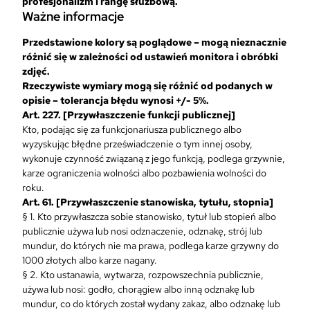
profesjonalizm i rangę służbową.​
Ważne informacje
Przedstawione kolory są poglądowe – mogą nieznacznie
różnić się w zależności od ustawień monitora i obróbki
zdjęć.
Rzeczywiste wymiary mogą się różnić od podanych w
opisie – tolerancja błędu wynosi +/- 5%.
Art. 227. [Przywłaszczenie funkcji publicznej]
Kto, podając się za funkcjonariusza publicznego albo
wyzyskując błędne przeświadczenie o tym innej osoby,
wykonuje czynność związaną z jego funkcją, podlega grzywnie,
karze ograniczenia wolności albo pozbawienia wolności do
roku.
Art. 61. [Przywłaszczenie stanowiska, tytułu, stopnia]
§ 1. Kto przywłaszcza sobie stanowisko, tytuł lub stopień albo
publicznie używa lub nosi odznaczenie, odznakę, strój lub
mundur, do których nie ma prawa, podlega karze grzywny do
1000 złotych albo karze nagany.
§ 2. Kto ustanawia, wytwarza, rozpowszechnia publicznie,
używa lub nosi: godło, chorągiew albo inną odznakę lub
mundur, co do których został wydany zakaz, albo odznakę lub