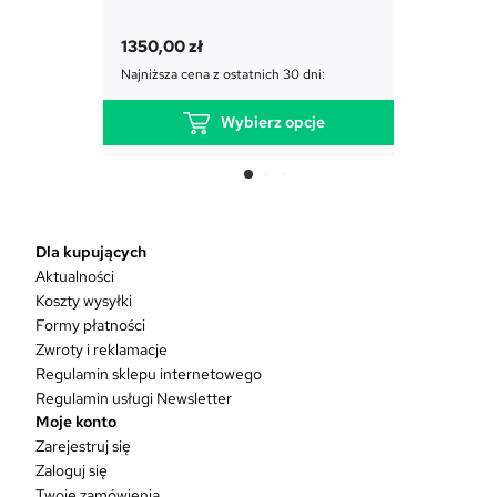
1850,00
1350,00
zł
Najniższa c
Najniższa cena z ostatnich 30 dni:
Wybierz opcje
T
e
n
p
r
Dla kupujących
o
Aktualności
d
Koszty wysyłki
u
Formy płatności
k
Zwroty i reklamacje
t
Regulamin sklepu internetowego
m
Regulamin usługi Newsletter
a
Moje konto
w
Zarejestruj się
i
Zaloguj się
e
Twoje zamówienia