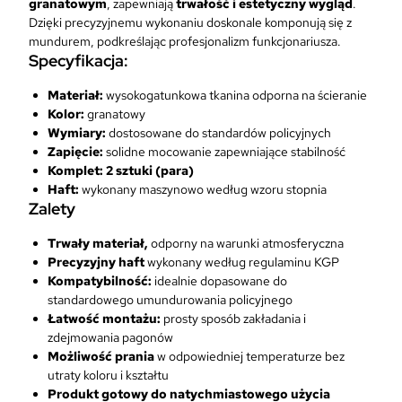
granatowym
, zapewniają
trwałość i estetyczny wygląd
.
5
k
9
Dzięki precyzyjnemu wykonaniu doskonale komponują się z
,
i
9
mundurem, podkreślając profesjonalizm funkcjonariusza.​
0
p
Specyfikacja:
0
o
z
l
ł
Materiał:
wysokogatunkowa tkanina odporna na ścieranie​
z
i
.
Kolor:
granatowy​
ł
c
Wymiary:
dostosowane do standardów policyjnych​
.
y
Zapięcie:
solidne mocowanie zapewniające stabilność​
j
Komplet: 2 sztuki (para)
n
Haft:
wykonany maszynowo według wzoru stopnia
e
Zalety
S
t
Trwały materiał,
odporny na warunki atmosferyczna
a
Precyzyjny haft
wykonany według regulaminu KGP
r
Kompatybilność:
idealnie dopasowane do
s
standardowego umundurowania policyjnego​
z
Łatwość montażu:
prosty sposób zakładania i
y
zdejmowania pagonów​
A
Możliwość prania
w odpowiedniej temperaturze bez
s
utraty koloru i kształtu
p
Produkt gotowy do natychmiastowego użycia