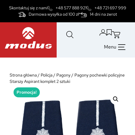
Przejdź
Skontaktuj się z nami
+48 577 888 921
+48 721 697 999
do
Darmowa wysyłka od 100 zł*
14 dni na zwrot
treści
Menu
Strona główna
/
Policja
/
Pagony
/
Pagony pochewki policyjne
Starszy Aspirant komplet 2 sztuki
Promocja!