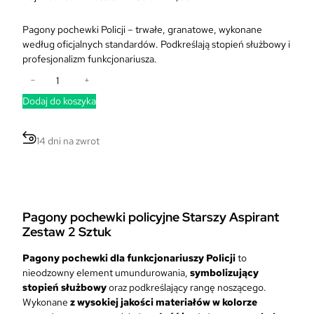
A
e
k
r
Pagony pochewki Policji – trwałe, granatowe, wykonane
t
w
według oficjalnych standardów. Podkreślają stopień służbowy i
u
o
profesjonalizm funkcjonariusza.
a
t
i
l
−
+
n
l
n
a
Dodaj do koszyka
o
a
c
ś
c
e
ć
e
14 dni na zwrot
n
P
n
a
a
a
w
g
w
y
o
y
n
n
n
Pagony pochewki policyjne Starszy Aspirant
o
y
o
Zestaw 2 Sztuk
s
p
s
i
o
i
Pagony pochewki dla funkcjonariuszy Policji
to
ł
c
:
nieodzowny element umundurowania,
symbolizujący
a
h
2
stopień służbowy
oraz podkreślający rangę noszącego.
:
e
1
Wykonane
z
wysokiej jakości materiałów w kolorze
3
w
,