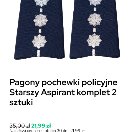
Pagony pochewki policyjne
Starszy Aspirant komplet 2
sztuki
P
35,00
zł
21,99
zł
i
Najniższa cena z ostatnich 30 dni:
21,99
zł