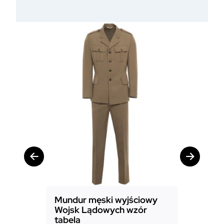
Mundur męski wyjściowy
Mundur
Wojsk Lądowych wzór
Powiet
tabela