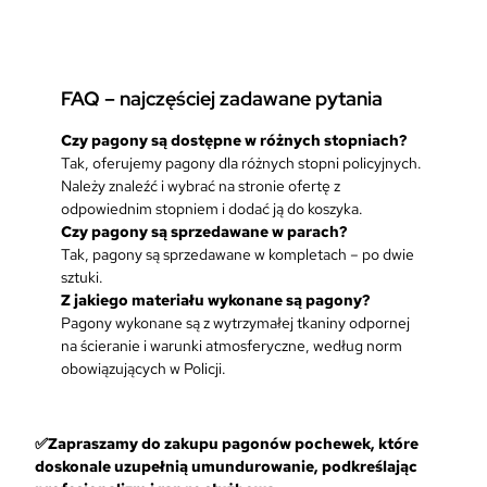
i
r
a
n
FAQ – najczęściej zadawane pytania
t
k
Czy pagony są dostępne w różnych stopniach?
o
Tak, oferujemy pagony dla różnych stopni policyjnych.
m
Należy znaleźć i wybrać na stronie ofertę z
p
odpowiednim stopniem i dodać ją do koszyka.
l
Czy pagony są sprzedawane w parach?
e
Tak, pagony są sprzedawane w kompletach – po dwie
t
sztuki.
2
Z jakiego materiału wykonane są pagony?
s
Pagony wykonane są z wytrzymałej tkaniny odpornej
z
na ścieranie i warunki atmosferyczne, według norm
t
obowiązujących w Policji.
u
k
i
✅Zapraszamy do zakupu pagonów pochewek, które
doskonale uzupełnią umundurowanie, podkreślając