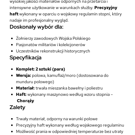
wysokiej jakości materiałów odpornych na przetarcia i
0
e
9
intensywne użytkowanie w warunkach służby.
Precyzyjny
,
w
9
haft
wykonany w oparciu o wojskowy regulamin stopni, który
0
k
nadaje im profesjonalny wygląd.
0
i
z
Doskonały wybór dla:
W
ł
z
o
.
Żołnierzy zawodowych Wojska Polskiego
ł
j
Pasjonatów militariów i kolekcjonerów
.
s
Uczestników rekonstrukcji historycznych
k
Specyfikacja
o
w
Komplet: 2 sztuki (para)
e
Wersja:
polowa, kamuflaż/moro (dostosowana do
P
munduru polowego)
o
Materiał:
trwała mieszanka bawełny i poliestru
l
Haft:
wykonany maszynowo według wzoru stopnia –
o
Chorąży
w
Zalety
e
C
Trwały materiał, odporny na warunki polowe
h
Precyzyjny haft wykonany według wojskowego regulaminu
o
Możliwość prania w odpowiedniej temperaturze bez utraty