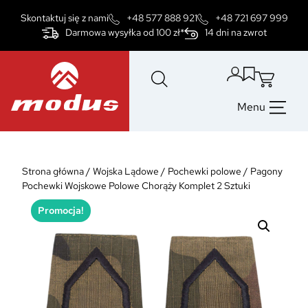
Przejdź
Skontaktuj się z nami
+48 577 888 921
+48 721 697 999
do
Darmowa wysyłka od 100 zł*
14 dni na zwrot
treści
Menu
Strona główna
/
Wojska Lądowe
/
Pochewki polowe
/
Pagony
Pochewki Wojskowe Polowe Chorąży Komplet 2 Sztuki
Promocja!