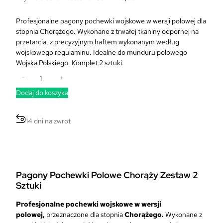
A
e
k
r
Profesjonalne pagony pochewki wojskowe w wersji polowej dla
t
w
stopnia Chorążego. Wykonane z trwałej tkaniny odpornej na
u
o
przetarcia, z precyzyjnym haftem wykonanym według
a
t
wojskowego regulaminu. Idealne do munduru polowego
l
n
Wojska Polskiego. Komplet 2 sztuki.
n
a
i
a
−
+
c
l
c
e
Dodaj do koszyka
o
e
n
ś
n
a
ć
a
14 dni na zwrot
w
P
w
y
a
y
n
g
n
o
o
o
s
n
s
Pagony Pochewki Polowe Chorąży Zestaw 2
i
y
i
Sztuki
ł
P
:
a
o
1
Profesjonalne pochewki wojskowe w wersji
:
c
5
polowej,
przeznaczone dla stopnia
Chorążego.
Wykonane z
2
h
,