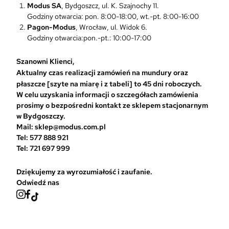
m
Modus SA
, Bydgoszcz, ul. K. Szajnochy 11.
o
Godziny otwarcia: pon. 8:00-18:00, wt.-pt. 8:00-16:00
ż
Pagon-Modus
, Wrocław, ul. Widok 6.
n
Godziny otwarcia:pon.-pt.: 10:00-17:00
a
w
Szanowni Klienci,
y
Aktualny czas realizacji zamówień na mundury oraz
b
płaszcze [szyte na miarę i z tabeli] to 45 dni roboczych.
r
W celu uzyskania informacji o szczegółach zamówienia
a
prosimy o bezpośredni kontakt ze sklepem stacjonarnym
ć
w Bydgoszczy.
n
Mail: sklep@modus.com.pl
a
Tel: 577 888 921
s
Tel: 721 697 999
t
r
Dziękujemy za wyrozumiałość i zaufanie.
o
Odwiedź nas
n
i
e
p
r