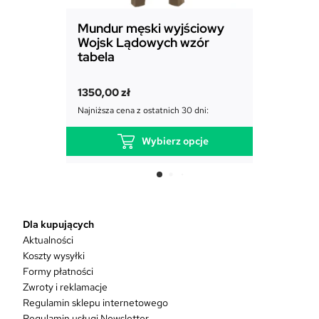
Mundur męski wyjściowy
Mundur
Wojsk Lądowych wzór
Powiet
tabela
1850,00
1350,00
zł
Najniższa c
Najniższa cena z ostatnich 30 dni:
Wybierz opcje
T
e
n
p
r
Dla kupujących
o
Aktualności
d
Koszty wysyłki
u
Formy płatności
k
Zwroty i reklamacje
t
Regulamin sklepu internetowego
m
Regulamin usługi Newsletter