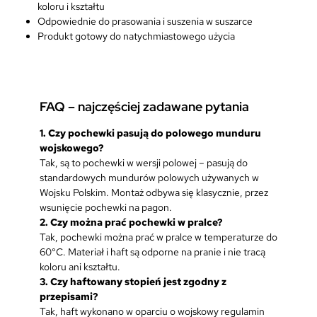
r
koloru i kształtu
ą
Odpowiednie do prasowania i suszenia w suszarce
ż
Produkt gotowy do natychmiastowego użycia
y
K
o
m
FAQ – najczęściej zadawane pytania
p
l
1. Czy pochewki pasują do polowego munduru
e
wojskowego?
t
Tak, są to pochewki w wersji polowej – pasują do
2
standardowych mundurów polowych używanych w
S
Wojsku Polskim. Montaż odbywa się klasycznie, przez
z
wsunięcie pochewki na pagon.
t
2.
Czy można prać pochewki w pralce?
u
Tak, pochewki można prać w pralce w temperaturze do
k
60°C. Materiał i haft są odporne na pranie i nie tracą
i
koloru ani kształtu.
3. Czy haftowany stopień jest zgodny z
przepisami?
Tak, haft wykonano w oparciu o wojskowy regulamin