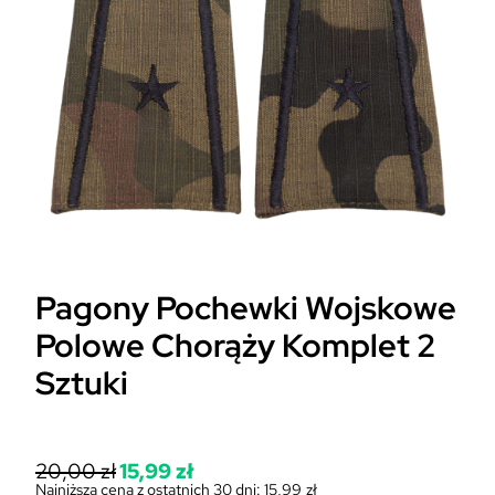
Pagony Pochewki Wojskowe
Polowe Chorąży Komplet 2
Sztuki
P
20,00
zł
15,99
zł
i
Najniższa cena z ostatnich 30 dni:
15,99
zł