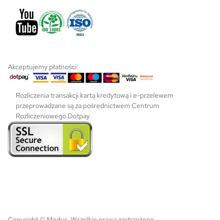
o
d
u
k
t
u
Akceptujemy płatności:
Rozliczenia transakcji kartą kredytową i e-przelewem
przeprowadzane są za pośrednictwem Centrum
Rozliczeniowego Dotpay
Copyright © Modus. Wszelkie prawa zastrzeżone