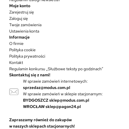
a
Moje konto
w
Zarejestruj się
i
Zaloguj się
e
Twoje zamówienia
l
Ustawienia konta
e
Informacje
w
O firmie
a
Polityka cookie
r
Polityka prywatności
i
Kontakt
a
Regulamin konkursu „Służbowe teksty po godzinach”
n
Skontaktuj się z nami!
t
W sprawie zamówień internetowych:
ó
sprzedaz@modus.com.pl
w
W sprawie zamówień w sklepie stacjonarnym:
.
O
BYDGOSZCZ
sklep@modus.com.pl
p
WROCŁAW
sklep@pagon24.pl
c
j
Zapraszamy również do zakupów
e
w naszych sklepach stacjonarnych!