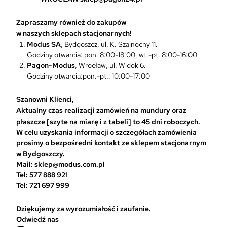
e
m
Zapraszamy również do zakupów
o
w naszych sklepach stacjonarnych!
ż
Modus SA
, Bydgoszcz, ul. K. Szajnochy 11.
n
Godziny otwarcia: pon. 8:00-18:00, wt.-pt. 8:00-16:00
a
Pagon-Modus
, Wrocław, ul. Widok 6.
w
Godziny otwarcia:pon.-pt.: 10:00-17:00
y
b
r
Szanowni Klienci,
a
Aktualny czas realizacji zamówień na mundury oraz
ć
płaszcze [szyte na miarę i z tabeli] to 45 dni roboczych.
n
W celu uzyskania informacji o szczegółach zamówienia
a
prosimy o bezpośredni kontakt ze sklepem stacjonarnym
s
w Bydgoszczy.
t
Mail: sklep@modus.com.pl
r
Tel: 577 888 921
o
Tel: 721 697 999
n
i
Dziękujemy za wyrozumiałość i zaufanie.
e
Odwiedź nas
p