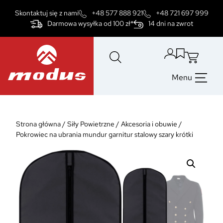
Przejdź
Skontaktuj się z nami
+48 577 888 921
+48 721 697 999
do
Darmowa wysyłka od 100 zł*
14 dni na zwrot
treści
Menu
Strona główna
/
Siły Powietrzne
/
Akcesoria i obuwie
/
Pokrowiec na ubrania mundur garnitur stalowy szary krótki