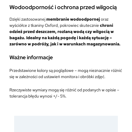
r
Wodoodporność i ochrona przed wilgocią
ó
t
Dzięki zastosowanej
membranie wodoodpornej
oraz
k
wyściółce z tkaniny Oxford, pokrowiec skutecznie
chroni
i
odzież przed deszczem, rozlaną wodą czy wilgocią w
bagażu. Idealny na każdą pogodę i każdą sytuację –
zarówno w podróży, jak i w warunkach magazynowania.
Ważne informacje
Przedstawione kolory są poglądowe – mogą nieznacznie różnić
się w zależności od ustawień monitora i obróbki zdjęć.
Rzeczywiste wymiary mogą się różnić od podanych w opisie –
tolerancja błędu wynosi +/- 5%.