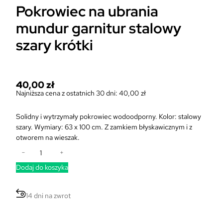
Pokrowiec na ubrania
mundur garnitur stalowy
szary krótki
40,00
zł
Najniższa cena z ostatnich 30 dni:
40,00
zł
Solidny i wytrzymały pokrowiec wodoodporny. Kolor: stalowy
szary. Wymiary: 63 x 100 cm. Z zamkiem błyskawicznym i z
otworem na wieszak.
i
−
+
l
Dodaj do koszyka
o
ś
ć
14 dni na zwrot
P
o
k