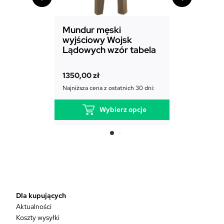
Mundur męski
Mundur d
wyjściowy Wojsk
Sił Powie
Lądowych wzór tabela
1850,00
zł
1350,00
zł
Najniższa cena
Najniższa cena z ostatnich 30 dni:
Wybierz opcje
T
e
n
p
r
o
d
Dla kupujących
u
Aktualności
k
Koszty wysyłki
t