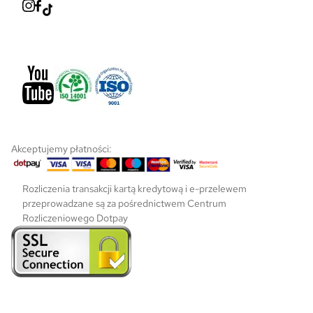
r
o
d
u
k
t
u
Akceptujemy płatności:
Rozliczenia transakcji kartą kredytową i e-przelewem
przeprowadzane są za pośrednictwem Centrum
Rozliczeniowego Dotpay