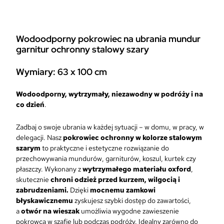
r
o
w
Wodoodporny pokrowiec na ubrania mundur
i
garnitur ochronny stalowy szary
e
c
Wymiary: 63 x 100 cm
n
a
u
Wodoodporny, wytrzymały, niezawodny w podróży i na
b
co dzień
.
r
a
Zadbaj o swoje ubrania w każdej sytuacji – w domu, w pracy, w
n
delegacji. Nasz
pokrowiec ochronny w kolorze stalowym
i
szarym
to praktyczne i estetyczne rozwiązanie do
a
przechowywania mundurów, garniturów, koszul, kurtek czy
m
płaszczy. Wykonany z
wytrzymałego materiału
oxford
,
u
skutecznie
chroni odzież przed kurzem, wilgocią i
n
zabrudzeniami.
Dzięki
mocnemu zamkowi
d
błyskawicznemu
zyskujesz szybki dostęp do zawartości,
u
a
otwór na wieszak
umożliwia wygodne zawieszenie
r
pokrowca w szafie lub podczas podróży. Idealny zarówno do