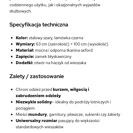
g
codziennego użytku, jak i okazjonalnych wyjazdów
a
służbowych.
r
n
Specyfikacja techniczna
i
t
Kolor:
stalowy szary, lamówka czarna
u
Wymiary:
63 cm (szerokość) × 100 cm (wysokość)
r
Materiał:
mocna i odporna tkanina oxford
s
Zapięcie:
zamek błyskawiczny
t
Dodatki:
otwór na haczyk od wieszaka
a
l
Zalety / zastosowanie
o
w
Chroni odzież przed
kurzem, wilgocią i
y
zabrudzeniem
odzieży
s
Niezwykle solidny
– idealny do podróży lotniczych i
z
pociągiem
a
Mieści
mundury
, garnitury, płaszcze, sukienki czy żakiety
r
Uniwersalny rozmiar
pasujący do większości
y
standardowych wieszaków
k