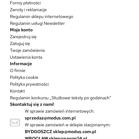
Formy płatności
m
Zwroty i reklamacje
a
w
Regulamin sklepu internetowego
i
Regulamin usługi Newsletter
e
Moje konto
l
Zarejestruj się
e
Zaloguj się
w
Twoje zamówienia
a
Ustawienia konta
r
Informacje
i
O firmie
a
Polityka cookie
n
Polityka prywatności
t
Kontakt
ó
Regulamin konkursu „Służbowe teksty po godzinach”
w
Skontaktuj się z nami!
.
W sprawie zamówień internetowych:
O
sprzedaz@modus.com.pl
p
W sprawie zamówień w sklepie stacjonarnym:
c
BYDGOSZCZ
sklep@modus.com.pl
j
WROCŁAW
sklep@pagon24.pl