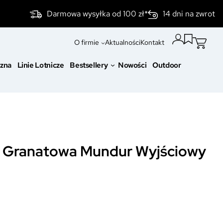
Darmowa wysyłka od 100 zł*
14 dni na zwrot
O firmie
Aktualności
Kontakt
czna
Linie Lotnicze
Bestsellery
Nowości
Outdoor
 Granatowa Mundur Wyjściowy