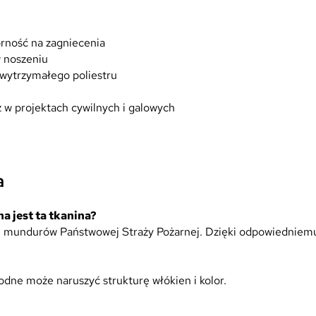
orność na zagniecenia
w noszeniu
 wytrzymałego poliestru
ż w projektach cywilnych i galowych
a
 jest ta tkanina?
ch mundurów Państwowej Straży Pożarnej. Dzięki odpowiedniemu 
ne może naruszyć strukturę włókien i kolor.