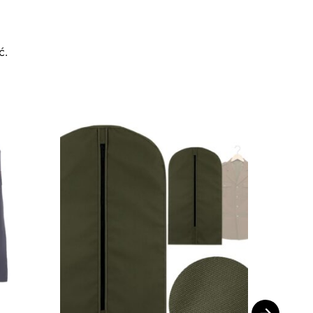
ć.
Promocj