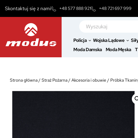
Przejdź
Skontaktuj się z nami
+48 577 888 921
+48 721 697 999
do
treści
Szukaj
Policja
Wojska Lądowe
Sił
Moda Damska
Moda Męska
T
Strona główna
/
Straż Pożarna
/
Akcesoria i obuwie
/
Próbka Tkanin