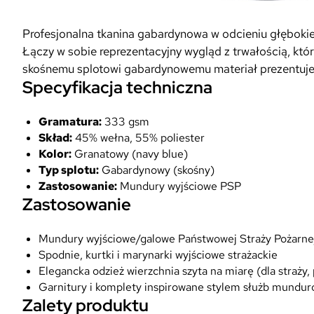
Profesjonalna tkanina gabardynowa w odcieniu głęboki
Łączy w sobie reprezentacyjny wygląd z trwałością, któ
skośnemu splotowi gabardynowemu materiał prezentuje 
Specyfikacja techniczna
Gramatura:
333 gsm
Skład:
45% wełna, 55% poliester
Kolor:
Granatowy (navy blue)
Typ splotu:
Gabardynowy (skośny)
Zastosowanie:
Mundury wyjściowe PSP
Zastosowanie
Mundury wyjściowe/galowe Państwowej Straży Pożarne
Spodnie, kurtki i marynarki wyjściowe strażackie
Elegancka odzież wierzchnia szyta na miarę (dla straży,
Garnitury i komplety inspirowane stylem służb mundu
Zalety produktu