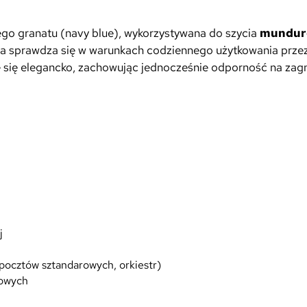
ego granatu (navy blue), wykorzystywana do szycia
munduró
ra sprawdza się w warunkach codziennego użytkowania przez 
się elegancko, zachowując jednocześnie odporność na zagni
j
 pocztów sztandarowych, orkiestr)
rowych