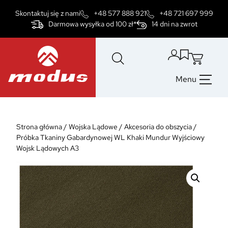
Przejdź
Skontaktuj się z nami
+48 577 888 921
+48 721 697 999
do
Darmowa wysyłka od 100 zł*
14 dni na zwrot
treści
Menu
Strona główna
/
Wojska Lądowe
/
Akcesoria do obszycia
/
Próbka Tkaniny Gabardynowej WL Khaki Mundur Wyjściowy
Wojsk Lądowych A3