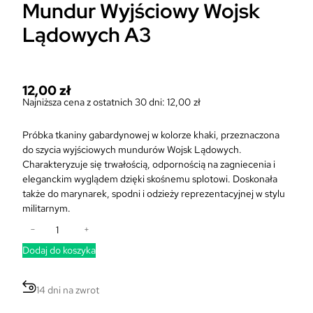
Mundur Wyjściowy Wojsk
Lądowych A3
12,00
zł
Najniższa cena z ostatnich 30 dni:
12,00
zł
Próbka tkaniny gabardynowej w kolorze khaki, przeznaczona
do szycia wyjściowych mundurów Wojsk Lądowych.
Charakteryzuje się trwałością, odpornością na zagniecenia i
eleganckim wyglądem dzięki skośnemu splotowi. Doskonała
także do marynarek, spodni i odzieży reprezentacyjnej w stylu
militarnym.
i
−
+
l
Dodaj do koszyka
o
ś
ć
14 dni na zwrot
P
r