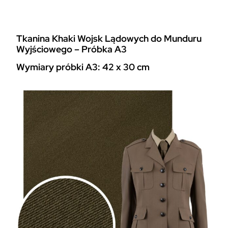
ó
b
k
Tkanina Khaki Wojsk Lądowych do Munduru
a
Wyjściowego – Próbka A3
T
k
Wymiary próbki A3: 42 x 30 cm
a
n
i
n
y
G
a
b
a
r
d
y
n
o
w