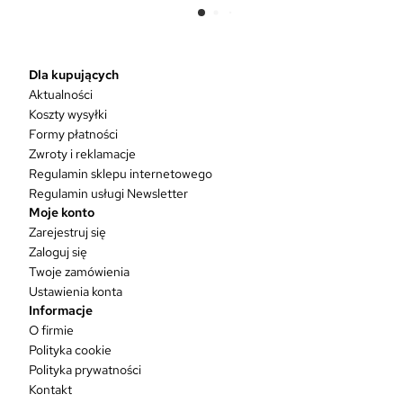
e
n
p
r
Dla kupujących
o
Aktualności
d
Koszty wysyłki
u
Formy płatności
k
Zwroty i reklamacje
t
Regulamin sklepu internetowego
m
Regulamin usługi Newsletter
a
Moje konto
w
Zarejestruj się
i
Zaloguj się
e
Twoje zamówienia
l
Ustawienia konta
e
Informacje
w
O firmie
a
Polityka cookie
r
Polityka prywatności
i
Kontakt
a