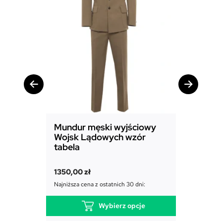
Mundur męski wyjściowy
Mundur
Wojsk Lądowych wzór
Powiet
tabela
1850,00
1350,00
zł
Najniższa c
Najniższa cena z ostatnich 30 dni:
Wybierz opcje
T