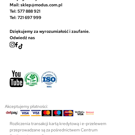
n
Mail: sklep@modus.com.pl
a
Tel: 577 888 921
s
Tel: 721 697 999
t
r
Dziękujemy za wyrozumiałość i zaufanie.
o
Odwiedź nas
n
i
e
p
r
o
d
u
k
t
u
Akceptujemy płatności:
Rozliczenia transakcji kartą kredytową i e-przelewem
przeprowadzane są za pośrednictwem Centrum