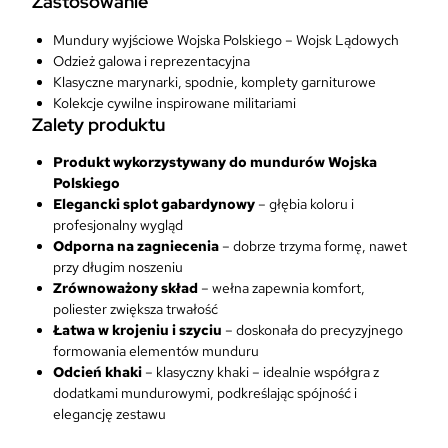
Zastosowanie
o
w
Mundury wyjściowe Wojska Polskiego – Wojsk Lądowych
y
Odzież galowa i reprezentacyjna
W
Klasyczne marynarki, spodnie, komplety garniturowe
o
Kolekcje cywilne inspirowane militariami
j
Zalety produktu
s
k
Produkt wykorzystywany do mundurów Wojska
L
Polskiego
ą
Elegancki splot gabardynowy
– głębia koloru i
d
profesjonalny wygląd
o
Odporna na zagniecenia
– dobrze trzyma formę, nawet
w
przy długim noszeniu
y
Zrównoważony skład
– wełna zapewnia komfort,
c
poliester zwiększa trwałość
h
Łatwa w krojeniu i szyciu
– doskonała do precyzyjnego
A
formowania elementów munduru
3
Odcień khaki
– klasyczny khaki – idealnie współgra z
dodatkami mundurowymi, podkreślając spójność i
elegancję zestawu