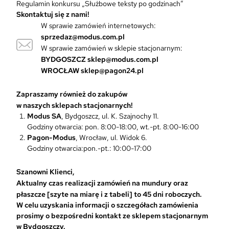
Regulamin konkursu „Służbowe teksty po godzinach”
n
Skontaktuj się z nami!
t
W sprawie zamówień internetowych:
ó
sprzedaz@modus.com.pl
w
W sprawie zamówień w sklepie stacjonarnym:
.
O
BYDGOSZCZ
sklep@modus.com.pl
p
WROCŁAW
sklep@pagon24.pl
c
j
Zapraszamy również do zakupów
e
w naszych sklepach stacjonarnych!
m
Modus SA
, Bydgoszcz, ul. K. Szajnochy 11.
o
Godziny otwarcia: pon. 8:00-18:00, wt.-pt. 8:00-16:00
ż
Pagon-Modus
, Wrocław, ul. Widok 6.
n
Godziny otwarcia:pon.-pt.: 10:00-17:00
a
w
Szanowni Klienci,
y
Aktualny czas realizacji zamówień na mundury oraz
b
płaszcze [szyte na miarę i z tabeli] to 45 dni roboczych.
r
W celu uzyskania informacji o szczegółach zamówienia
a
prosimy o bezpośredni kontakt ze sklepem stacjonarnym
ć
w Bydgoszczy.