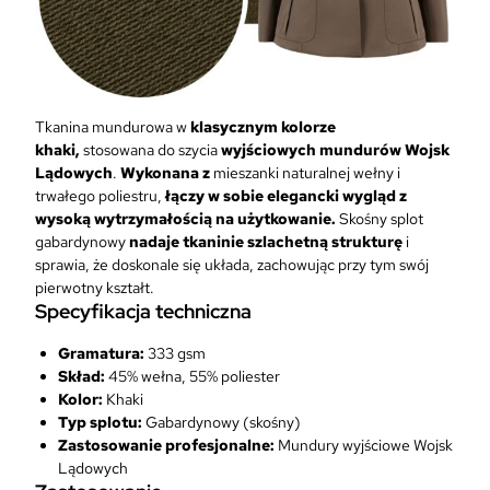
e
j
W
L
K
h
Tkanina mundurowa w
klasycznym kolorze
a
khaki,
stosowana do szycia
wyjściowych mundurów Wojsk
k
Lądowych
.
Wykonana z
mieszanki naturalnej wełny i
i
trwałego poliestru,
łączy w sobie elegancki wygląd z
M
wysoką wytrzymałością na użytkowanie.
Skośny splot
u
gabardynowy
nadaje tkaninie szlachetną strukturę
i
n
sprawia, że doskonale się układa, zachowując przy tym swój
d
pierwotny kształt.
Specyfikacja techniczna
u
r
Gramatura:
333 gsm
W
Skład:
45% wełna, 55% poliester
y
Kolor:
Khaki
j
Typ splotu:
Gabardynowy (skośny)
ś
Zastosowanie profesjonalne:
Mundury wyjściowe Wojsk
c
Lądowych
i