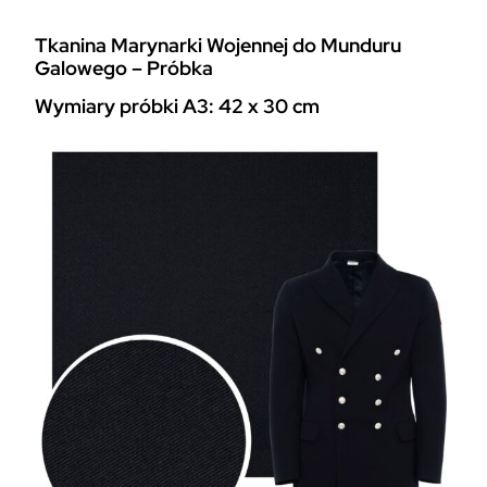
b
k
Tkanina Marynarki Wojennej do Munduru
a
Galowego – Próbka
T
k
Wymiary próbki A3: 42 x 30 cm
a
n
i
n
y
W
o
j
s
k
o
w
e
j
M
a
r