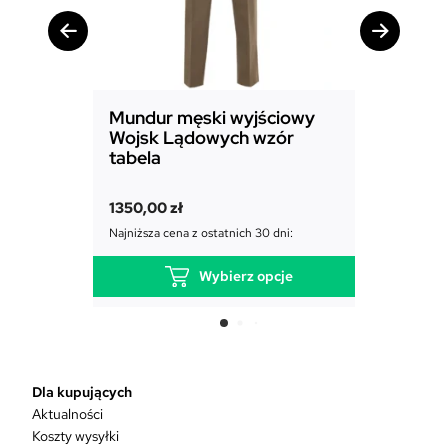
Mundur męski wyjściowy
Mundur
Wojsk Lądowych wzór
Powiet
tabela
1850,00
1350,00
zł
Najniższa c
Najniższa cena z ostatnich 30 dni:
Wybierz opcje
T
e
n
p
r
Dla kupujących
o
Aktualności
d
Koszty wysyłki