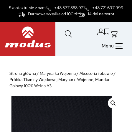
Przejdź
Skontaktuj się z nami
+48 577 888 921
+48 721 697 999
do
Darmowa wysyłka od 100 zł*
14 dni na zwrot
treści
Menu
Strona główna
/
Marynarka Wojenna
/
Akcesoria i obuwie
/
Próbka Tkaniny Wojskowej Marynarki Wojennej Mundur
Galowy 100% Wełna A3