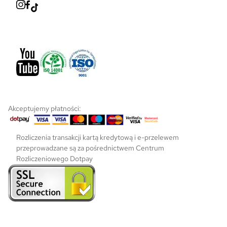
i
e
p
r
o
d
u
k
t
u
Akceptujemy płatności:
Rozliczenia transakcji kartą kredytową i e-przelewem
przeprowadzane są za pośrednictwem Centrum
Rozliczeniowego Dotpay