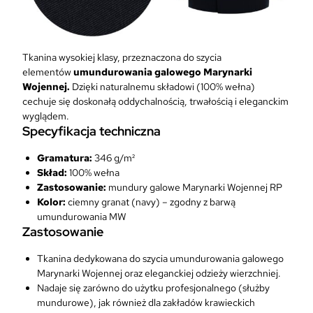
y
n
a
r
Tkanina wysokiej klasy, przeznaczona do szycia
k
elementów
umundurowania galowego Marynarki
i
Wojennej.
Dzięki naturalnemu składowi (100% wełna)
W
cechuje się doskonałą oddychalnością, trwałością i eleganckim
o
wyglądem.
Specyfikacja techniczna
j
e
Gramatura:
346 g/m²
n
Skład:
100% wełna
n
Zastosowanie:
mundury galowe Marynarki Wojennej RP
e
Kolor:
ciemny granat (navy) – zgodny z barwą
j
umundurowania MW
M
Zastosowanie
u
n
Tkanina dedykowana do szycia umundurowania galowego
d
Marynarki Wojennej oraz eleganckiej odzieży wierzchniej.
u
Nadaje się zarówno do użytku profesjonalnego (służby
r
mundurowe), jak również dla zakładów krawieckich
G