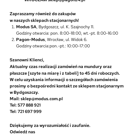
c
j
Zapraszamy również do zakupów
e
w naszych sklepach stacjonarnych!
m
Modus SA
, Bydgoszcz, ul. K. Szajnochy 11.
o
Godziny otwarcia: pon. 8:00-18:00, wt.-pt. 8:00-16:00
ż
Pagon-Modus
, Wrocław, ul. Widok 6.
n
Godziny otwarcia:pon.-pt.: 10:00-17:00
a
w
Szanowni Klienci,
y
Aktualny czas realizacji zamówień na mundury oraz
b
płaszcze [szyte na miarę i z tabeli] to 45 dni roboczych.
r
W celu uzyskania informacji o szczegółach zamówienia
a
prosimy o bezpośredni kontakt ze sklepem stacjonarnym
ć
w Bydgoszczy.
n
Mail: sklep@modus.com.pl
a
Tel: 577 888 921
s
Tel: 721 697 999
t
r
Dziękujemy za wyrozumiałość i zaufanie.
o
Odwiedź nas
n