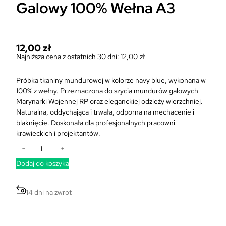
Galowy 100% Wełna A3
12,00
zł
Najniższa cena z ostatnich 30 dni:
12,00
zł
Próbka tkaniny mundurowej w kolorze navy blue, wykonana w
100% z wełny. Przeznaczona do szycia mundurów galowych
Marynarki Wojennej RP oraz eleganckiej odzieży wierzchniej.
Naturalna, oddychająca i trwała, odporna na mechacenie i
blaknięcie. Doskonała dla profesjonalnych pracowni
krawieckich i projektantów.
i
−
+
l
Dodaj do koszyka
o
ś
ć
14 dni na zwrot
P
r
ó