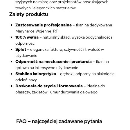
szyjących na miarę oraz projektantów poszukujących
a
trwałych i eleganckich materiałów.
l
Zalety produktu
o
w
Zastosowanie profesjonalne
– tkanina dedykowana
y
Marynarce Wojennej RP
1
100% wełna
– naturalny skład, wysoka oddychalność i
0
odporność
0
Splot
– elegancka faktura, sztywność i trwałość w
%
użytkowaniu
W
Odporność na mechacenie i przetarcia
– tkanina
e
gotowa na intensywne użytkowanie
ł
Stabilna kolorystyka
– głęboki, odporny na blaknięcie
n
odcień navy
a
Doskonała do szycia i formowania
– idealna do
A
płaszczy, żakietów i umundurowania galowego
3
FAQ – najczęściej zadawane pytania