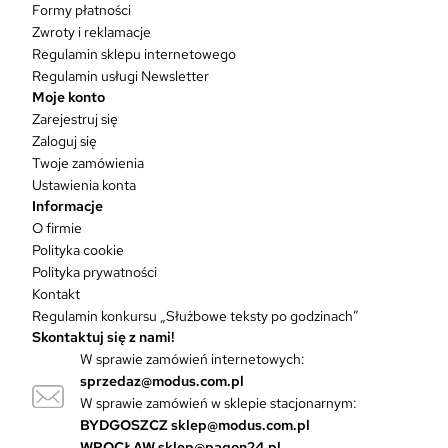
u
Formy płatności
k
Zwroty i reklamacje
t
Regulamin sklepu internetowego
m
Regulamin usługi Newsletter
a
Moje konto
w
Zarejestruj się
i
Zaloguj się
e
Twoje zamówienia
l
Ustawienia konta
e
Informacje
w
O firmie
a
Polityka cookie
r
Polityka prywatności
i
Kontakt
a
Regulamin konkursu „Służbowe teksty po godzinach”
n
Skontaktuj się z nami!
t
W sprawie zamówień internetowych:
ó
sprzedaz@modus.com.pl
w
W sprawie zamówień w sklepie stacjonarnym:
.
O
BYDGOSZCZ
sklep@modus.com.pl
p
WROCŁAW
sklep@pagon24.pl