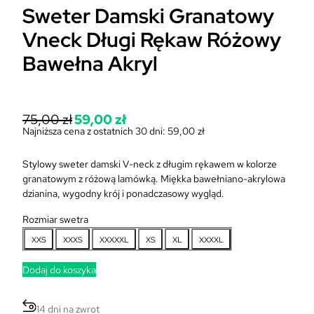
Sweter Damski Granatowy
Vneck Długi Rękaw Różowy
Bawełna Akryl
P
75,00
zł
59,00
zł
i
Najniższa cena z ostatnich 30 dni:
59,00
zł
A
e
k
r
Stylowy sweter damski V-neck z długim rękawem w kolorze
t
w
granatowym z różową lamówką. Miękka bawełniano-akrylowa
u
o
dzianina, wygodny krój i ponadczasowy wygląd.
a
t
l
n
Rozmiar swetra
n
a
a
XXS
XXXS
XXXXXL
XS
XL
XXXXL
c
c
e
e
Dodaj do koszyka
n
n
a
a
w
14 dni na zwrot
w