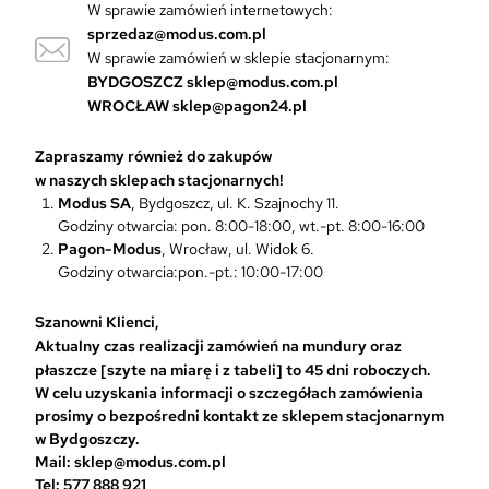
W sprawie zamówień internetowych:
O
sprzedaz@modus.com.pl
p
W sprawie zamówień w sklepie stacjonarnym:
c
BYDGOSZCZ
sklep@modus.com.pl
j
WROCŁAW
sklep@pagon24.pl
e
m
Zapraszamy również do zakupów
o
w naszych sklepach stacjonarnych!
ż
Modus SA
, Bydgoszcz, ul. K. Szajnochy 11.
n
Godziny otwarcia: pon. 8:00-18:00, wt.-pt. 8:00-16:00
a
Pagon-Modus
, Wrocław, ul. Widok 6.
w
Godziny otwarcia:pon.-pt.: 10:00-17:00
y
b
r
Szanowni Klienci,
a
Aktualny czas realizacji zamówień na mundury oraz
ć
płaszcze [szyte na miarę i z tabeli] to 45 dni roboczych.
n
W celu uzyskania informacji o szczegółach zamówienia
a
prosimy o bezpośredni kontakt ze sklepem stacjonarnym
s
w Bydgoszczy.
t
Mail: sklep@modus.com.pl
r
Tel: 577 888 921