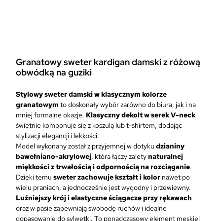
y
y
n
n
o
o
s
s
i
i
ł
Granatowy sweter kardigan damski z różową
:
a
obwódką
na guziki
5
:
9
7
,
Stylowy sweter damski w klasycznym kolorze
5
0
granatowym
to doskonały wybór zarówno do biura, jak i na
,
0
mniej formalne okazje.
Klasyczny dekolt w serek V-neck
0
świetnie komponuje się z koszulą lub t-shirtem, dodając
0
z
stylizacji elegancji i lekkości.
ł
Model wykonany został z przyjemnej w dotyku
dzianiny
z
.
bawełniano-akrylowej
, która łączy zalety
naturalnej
ł
miękkości z trwałością i odpornością na rozciąganie
.
.
Dzięki temu
sweter zachowuje kształt i kolor
nawet po
wielu praniach, a jednocześnie jest wygodny i przewiewny.
Luźniejszy krój i elastyczne ściągacze
przy rękawach
oraz w pasie zapewniają swobodę ruchów i idealne
dopasowanie do sylwetki. To ponadczasowy element męskiej