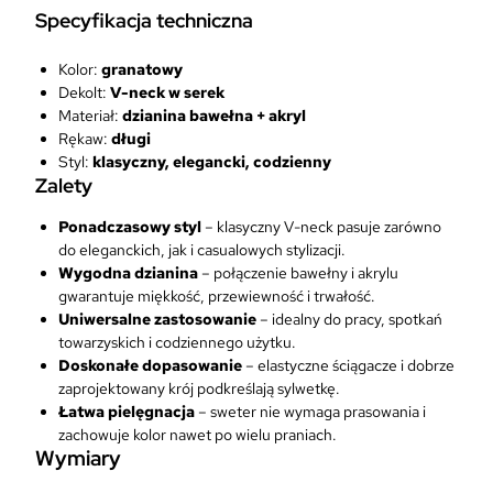
Specyfikacja techniczna
Kolor:
granatowy
Dekolt:
V-neck w serek
Materiał:
dzianina bawełna + akryl
Rękaw:
długi
Styl:
klasyczny, elegancki, codzienny
Zalety
Ponadczasowy styl
– klasyczny V-neck pasuje zarówno
do eleganckich, jak i casualowych stylizacji.
Wygodna dzianina
– połączenie bawełny i akrylu
gwarantuje miękkość, przewiewność i trwałość.
Uniwersalne zastosowanie
– idealny do pracy, spotkań
towarzyskich i codziennego użytku.
Doskonałe dopasowanie
– elastyczne ściągacze i dobrze
zaprojektowany krój podkreślają sylwetkę.
Łatwa pielęgnacja
– sweter nie wymaga prasowania i
zachowuje kolor nawet po wielu praniach.
Wymiary