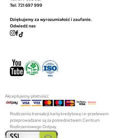
o
Tel: 721 697 999
n
i
Dziękujemy za wyrozumiałość i zaufanie.
e
Odwiedź nas
p
r
o
d
u
k
t
u
Akceptujemy płatności:
Rozliczenia transakcji kartą kredytową i e-przelewem
przeprowadzane są za pośrednictwem Centrum
Rozliczeniowego Dotpay