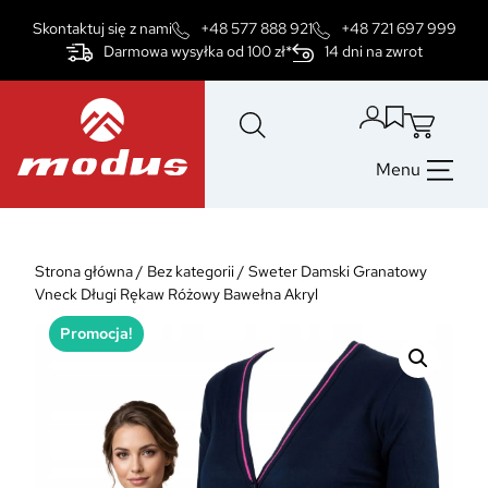
Przejdź
Skontaktuj się z nami
+48 577 888 921
+48 721 697 999
do
Darmowa wysyłka od 100 zł*
14 dni na zwrot
treści
Menu
Strona główna
/
Bez kategorii
/
Sweter Damski Granatowy
Vneck Długi Rękaw Różowy Bawełna Akryl
Promocja!