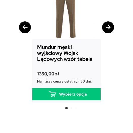
Mundur męski
Mundur d
wyjściowy Wojsk
Sił Powie
Lądowych wzór tabela
1850,00
zł
1350,00
zł
Najniższa cena
Najniższa cena z ostatnich 30 dni:
Wybierz opcje
T
e
n
p
r