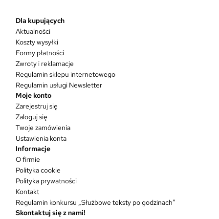
o
d
Dla kupujących
u
Aktualności
k
Koszty wysyłki
t
Formy płatności
m
Zwroty i reklamacje
a
w
Regulamin sklepu internetowego
i
Regulamin usługi Newsletter
e
Moje konto
l
Zarejestruj się
e
Zaloguj się
w
Twoje zamówienia
a
Ustawienia konta
r
Informacje
i
O firmie
a
Polityka cookie
n
Polityka prywatności
t
Kontakt
ó
Regulamin konkursu „Służbowe teksty po godzinach”
w
Skontaktuj się z nami!
.